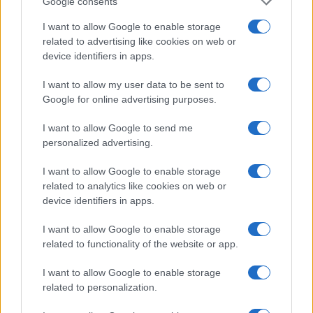
Google consents
I want to allow Google to enable storage
related to advertising like cookies on web or
Ταχύτερα και αυστηρότερα: Το νέο ψηφιακό καθεστώς της
device identifiers in apps.
ΑΑΔΕ για τα ανασφάλιστα οχήματα
I want to allow my user data to be sent to
Google for online advertising purposes.
I want to allow Google to send me
personalized advertising.
I want to allow Google to enable storage
Από τον Ρήνο μέχρι τη
Τουρισμός για Όλους:
related to analytics like cookies on web or
Μεσόγειο: Η κλιματική
Kατάθεση αιτήσεων
device identifiers in apps.
κρίση παραλύει την
ανεξάρτητα από το
ευρωπαϊκή οικονομία
τελευταίο ψηφίο του ΑΦΜ
I want to allow Google to enable storage
related to functionality of the website or app.
I want to allow Google to enable storage
related to personalization.
Νέο Audi A2 e-tron με στόχο την κορυφή της