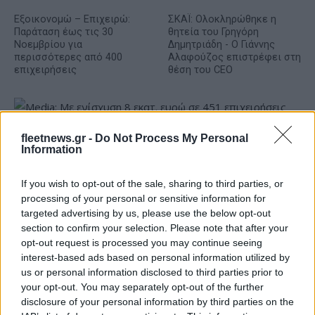
Εξοικονομώ – Επιχειρώ:
ΣΚΑΪ: Ολοκληρώθηκε η
Παράταση έως τις 30
θητεία του Γρηγόρη
Νοεμβρίου για
Δημητριάδη - Ο Γιάννης
περισσότερες από 400
Αλαφούζος επιστρέφει στη
επιχειρήσεις
θέση του CEO
fleetnews.gr -
Do Not Process My Personal
Information
Media: Με ενίσχυση 8 εκατ. ευρώ σε 451 επιχειρήσεις
If you wish to opt-out of the sale, sharing to third parties, or
ξεκίνησε το πρόγραμμα στήριξης- Κάλυψη εισφορών
processing of your personal or sensitive information for
ΕΔΟΕΑΠ
targeted advertising by us, please use the below opt-out
section to confirm your selection. Please note that after your
opt-out request is processed you may continue seeing
interest-based ads based on personal information utilized by
us or personal information disclosed to third parties prior to
your opt-out. You may separately opt-out of the further
disclosure of your personal information by third parties on the
Νέα Mercedes-Benz GLB:
Η Toyota φέρνει νέα γενιά