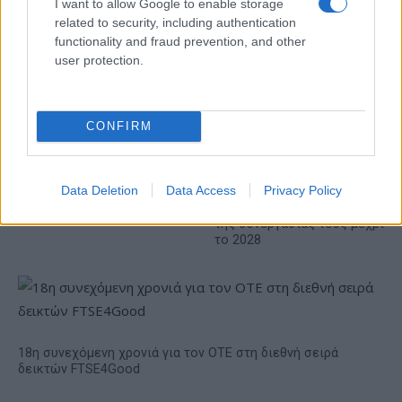
I want to allow Google to enable storage
αποδοτικότητας
related to security, including authentication
functionality and fraud prevention, and other
user protection.
CONFIRM
Η Chery επενδύει 75 εκατ.
δολάρια στην KG Mobility
Data Deletion
Data Access
Privacy Policy
Ατρόμητος και Novibet
συνεχίζουν μαζί: Ανανέωση
της συνεργασίας τους μέχρι
το 2028
18η συνεχόμενη χρονιά για τον ΟΤΕ στη διεθνή σειρά
δεικτών FTSE4Good