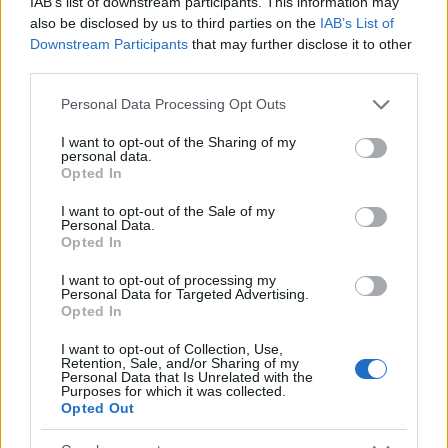
IAB’s list of downstream participants. This information may
Hybrid και Electric, με
μπαταριών για τα υβριδικά
also be disclosed by us to third parties on the
IAB’s List of
όφελος 2.000 ευρώ
της
Downstream Participants
that may further disclose it to other
third parties.
Please note that this website/app uses one or more Google
Personal Data Processing Opt Outs
services and may gather and store information including but
not limited to your visit or usage behaviour. You may click to
I want to opt-out of the Sharing of my
Σε κινεζική… πολιορκία η ευρωπαϊκή αυτοκινητοβιομηχανία
personal data.
grant or deny consent to Google and its third-party tags to
Opted In
use your data for below specified purposes in below Google
consent section.
I want to opt-out of the Sale of my
Personal Data.
Opted In
I want to opt-out of processing my
Personal Data for Targeted Advertising.
Opted In
ΠΑΟΚ: Με τον Μάρκους
Εθνική Κορασίδων: Κόντρα
I want to opt-out of Collection, Use,
Φόστερ ολοκληρώθηκαν οι
στη Νορβηγία για την
Retention, Sale, and/or Sharing of my
αφίξεις - Οι δηλώσεις του
πρόκριση στον τελικό (live
Personal Data that Is Unrelated with the
(vid & pics)
stream)
Purposes for which it was collected.
Opted Out