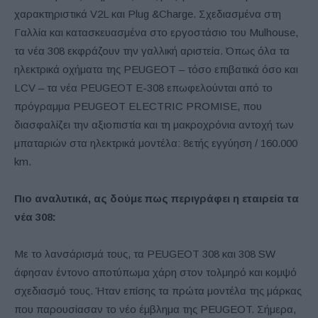
χαρακτηριστικά V2L και Plug &Charge. Σχεδιασμένα στη
Γαλλία και κατασκευασμένα στο εργοστάσιο του Mulhouse,
τα νέα 308 εκφράζουν την γαλλική αριστεία. Όπως όλα τα
ηλεκτρικά οχήματα της PEUGEOT – τόσο επιβατικά όσο και
LCV – τα νέα PEUGEOT Ε-308 επωφελούνται από το
πρόγραμμα PEUGEOT ELECTRIC PROMISE, που
διασφαλίζει την αξιοπιστία και τη μακροχρόνια αντοχή των
μπαταριών στα ηλεκτρικά μοντέλα: 8ετής εγγύηση / 160.000
km.
Πιο αναλυτικά, ας δούμε πως περιγράφει η εταιρεία τα
νέα 308:
Με το λανσάρισμά τους, τα PEUGEOT 308 και 308 SW
άφησαν έντονο αποτύπωμα χάρη στον τολμηρό και κομψό
σχεδιασμό τους. Ήταν επίσης τα πρώτα μοντέλα της μάρκας
που παρουσίασαν το νέο έμβλημα της PEUGEOT. Σήμερα,