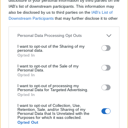
disclosure of your personal information by third parties on the
IAB’s list of downstream participants. This information may
Blue, γνωστό και αγαπητό από άλλα μοντέλα της μάρκας.
also be disclosed by us to third parties on the
IAB’s List of
Downstream Participants
that may further disclose it to other
Η αίσθηση της κομψότητας
third parties.
Please note that this website/app uses one or more Google
Personal Data Processing Opt Outs
Εσωτερικός διάκοσμος: φιλόξενος και αρμονικά
services and may gather and store information including but
σχεδιασμένος
not limited to your visit or usage behaviour. You may click to
I want to opt-out of the Sharing of my
personal data.
grant or deny consent to Google and its third-party tags to
Opted In
use your data for below specified purposes in below Google
Ο δυναμισμός της εξωτερικής σχεδίασης αντικατοπτρίζεται
consent section.
I want to opt-out of the Sale of my
στο εσωτερικό: οι γραμμές είναι καθαρές, αρμονικές και
Personal Data.
ενσωματώνουν άψογα τον πίνακα οργάνων, την κεντρική
Opted In
οθόνη αφής 10” και τα κύρια χειριστήρια.
I want to opt-out of processing my
Personal Data for Targeted Advertising.
Opted In
Η έξυπνη αρχιτεκτονική του ταμπλό ελευθερώνει χώρο προς
όφελος των εμπρός επιβατών. Υλικά υψηλής ποιότητας,
I want to opt-out of Collection, Use,
Retention, Sale, and/or Sharing of my
όπως το γνήσιο αλουμίνιο και η Alcantara®, ενισχύουν
Personal Data that Is Unrelated with the
Purposes for which it was collected.
περαιτέρω την αίσθηση άνεσης και πολυτέλειας.
Opted Out