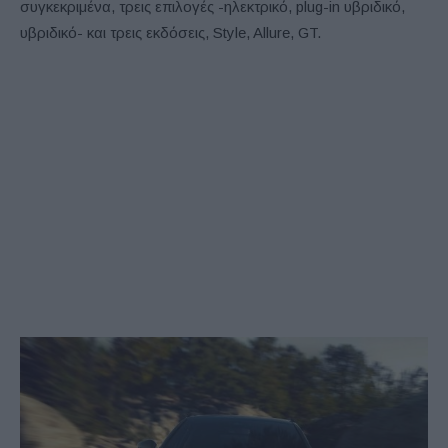
συγκεκριμένα, τρεις επιλογές -ηλεκτρικό, plug-in υβριδικό,
υβριδικό- και τρεις εκδόσεις, Style, Allure, GT.