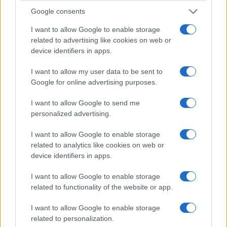
Νέα κομψά γραφικά για τον πίνακα οργάνων
Google consents
I want to allow Google to enable storage
Όλα τα νέα PEUGEOT 308 διαθέτουν ψηφιακό πίνακα
related to advertising like cookies on web or
οργάνων στάνταρ, με νέα 3D γραφικά (έκδοση GT), τα
device identifiers in apps.
οποία συμβάλλουν στην οδηγική απόλαυση μέσω της
I want to allow my user data to be sent to
κομψότητας, της ευκρίνειας και της βέλτιστης
Google for online advertising purposes.
αναγνωσιμότητας.
I want to allow Google to send me
personalized advertising.
Πέντε i-Toggles για πιο διαισθητικό έλεγχο
I want to allow Google to enable storage
Ενσωματωμένα σε μια κομψή μαύρη λωρίδα κάτω από την
related to analytics like cookies on web or
κεντρική οθόνη αφής, τα πέντε i-Toggles επιτρέπουν στους
device identifiers in apps.
χρήστες να διαμορφώνουν συντομεύσεις στις προτιμώμενες
I want to allow Google to enable storage
ρυθμίσεις τους για ορισμένες λειτουργίες: κλιματισμός,
related to functionality of the website or app.
τηλεφωνικές επαφές, ραδιοφωνικός σταθμός, πλοήγηση
στο σπίτι κ.λ.π.
I want to allow Google to enable storage
related to personalization.