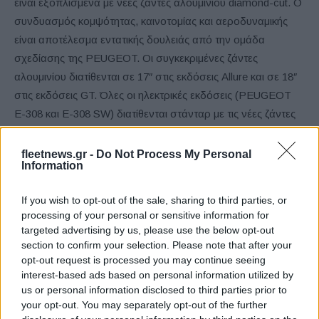
είναι εξοπλισμένα με νέες ζάντες αλουμινίου diamond-cut. Ο
συνδυασμός κομψότητας, καινοτομίας και αεροδυναμικής
είναι αποτέλεσμα εντατικής δουλειάς από την ομάδα
σχεδίασης της PEUGEOT. Οι συγκεκριμένες ζάντες
αλουμινίου διατίθενται σε 17″ στις εκδόσεις Allure και σε 18″
στις εκδόσεις GT. Όλες οι ηλεκτρικές εκδόσεις (PEUGEOT
Ε-308 και Ε-308 SW) διατίθενται στάνταρ με τις νέες ζάντες
αλουμινίου 18″ diamond-cut.
fleetnews.gr -
Do Not Process My Personal
Information
Η έκδοση Style διαθέτει πλέον τροχούς σε μαύρο φινίρισμα
αλουμινίου.
If you wish to opt-out of the sale, sharing to third parties, or
processing of your personal or sensitive information for
Νέα εντυπωσιακά χρώματα
targeted advertising by us, please use the below opt-out
section to confirm your selection. Please note that after your
opt-out request is processed you may continue seeing
Το νέο PEUGEOT 308 παρουσιάζεται με την ολοκαίνουργια
interest-based ads based on personal information utilized by
απόχρωση Lagoa Blue, κομψή αλλά και δυναμική.
us or personal information disclosed to third parties prior to
your opt-out. You may separately opt-out of the further
Η γκάμα του 308 SW εμπλουτίζεται με το εμβληματικό Ingaro