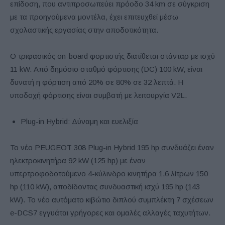
επίδοση, που αντιπροσωπεύει πρόοδο 34 km σε σύγκριση
με τα προηγούμενα μοντέλα, έχει επιτευχθεί μέσω
σχολαστικής εργασίας στην αποδοτικότητα.
O τριφασικός on-board φορτιστής διατίθεται στάνταρ με ισχύ
11 kW. Από δημόσιο σταθμό φόρτισης (DC) 100 kW, είναι
δυνατή η φόρτιση από 20% σε 80% σε 32 λεπτά. Η
υποδοχή φόρτισης είναι συμβατή με λειτουργία V2L.
Plug-in Hybrid: Δύναμη και ευελιξία
Το νέο PEUGEOT 308 Plug-in Hybrid 195 hp συνδυάζει έναν
ηλεκτροκινητήρα 92 kW (125 hp) με έναν
υπερτροφοδοτούμενο 4-κύλινδρο κινητήρα 1,6 λίτρων 150
hp (110 kW), αποδίδοντας συνδυαστική ισχύ 195 hp (143
kW). Το νέο αυτόματο κιβώτιο διπλού συμπλέκτη 7 σχέσεων
e-DCS7 εγγυάται γρήγορες και ομαλές αλλαγές ταχυτήτων.