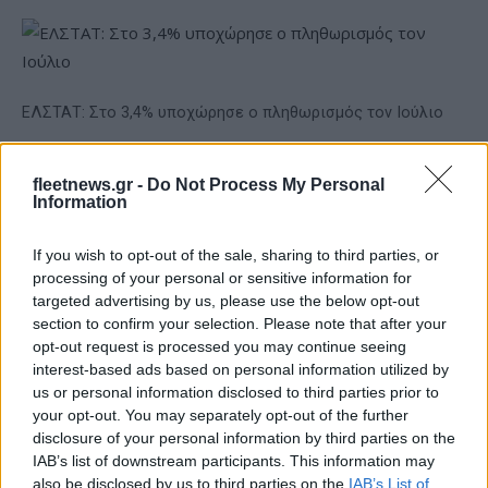
ΕΛΣΤΑΤ: Στο 3,4% υποχώρησε ο πληθωρισμός τον Ιούλιο
fleetnews.gr -
Do Not Process My Personal
Information
If you wish to opt-out of the sale, sharing to third parties, or
processing of your personal or sensitive information for
targeted advertising by us, please use the below opt-out
Metlen: Ρεκόρ EBITDA στο
section to confirm your selection. Please note that after your
α' εξάμηνο, στα 550 εκατ.
Χρηματοδότηση 8 εκατ.
ευρώ – Καθαρά κέρδη 313
opt-out request is processed you may continue seeing
ευρώ σε 843 μέσα
εκατ. ευρώ
interest-based ads based on personal information utilized by
ενημέρωσης- Ξεκίνησε το
us or personal information disclosed to third parties prior to
πενταετές πρόγραμμα
ενίσχυσης του Τύπου
your opt-out. You may separately opt-out of the further
disclosure of your personal information by third parties on the
IAB’s list of downstream participants. This information may
also be disclosed by us to third parties on the
IAB’s List of