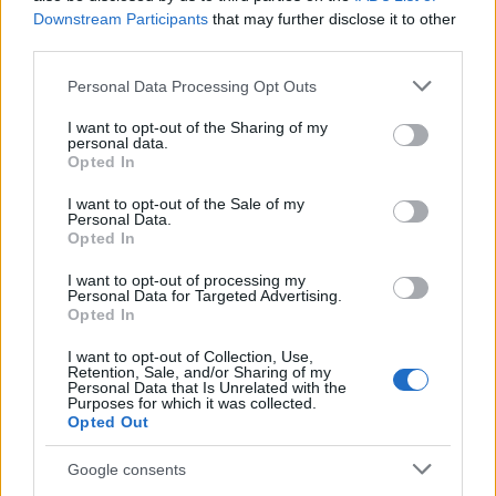
Downstream Participants
that may further disclose it to other
Η Chery επενδύει 75 εκατ. δολάρια στην KG Mobility
third parties.
Please note that this website/app uses one or more Google
Personal Data Processing Opt Outs
services and may gather and store information including but
not limited to your visit or usage behaviour. You may click to
I want to opt-out of the Sharing of my
personal data.
grant or deny consent to Google and its third-party tags to
Opted In
Το FIAT 500 Hybrid τώρα
use your data for below specified purposes in below Google
από 18.990 ευρώ
consent section.
I want to opt-out of the Sale of my
Personal Data.
Opted In
Ατρόμητος και Novibet
συνεχίζουν μαζί: Ανανέωση
I want to opt-out of processing my
Personal Data for Targeted Advertising.
της συνεργασίας τους μέχρι
Opted In
το 2028
I want to opt-out of Collection, Use,
Retention, Sale, and/or Sharing of my
Personal Data that Is Unrelated with the
Purposes for which it was collected.
Opted Out
18η συνεχόμενη χρονιά για τον ΟΤΕ στη διεθνή σειρά
Google consents
δεικτών FTSE4Good