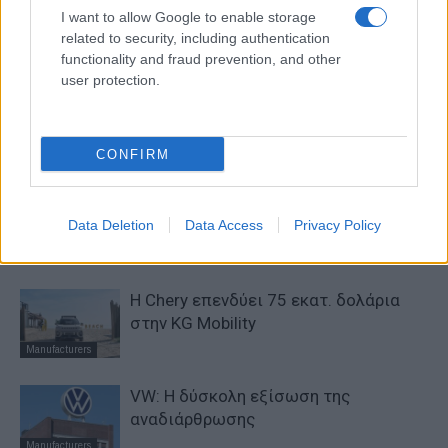
I want to allow Google to enable storage
θέσεων εργασίας στην JLR
τα μεταχειρισμένα
related to security, including authentication
functionality and fraud prevention, and other
user protection.
ΠΑΡΟΜΟΙΑ ΑΡΘΡΑ
ΠΕΡΙΣΣΟΤΕΡΑ ΑΠΟ ΤΟΝ ΔΗΜΙΟΥΡΓΟ
CONFIRM
Σε κινεζική… πολιορκία η ευρωπαϊκή
Data Deletion
αυτοκινητοβιομηχανία
Data Access
Privacy Policy
Manufacturers
Η Chery επενδύει 75 εκατ. δολάρια
στην KG Mobility
Manufacturers
VW: Η δύσκολη εξίσωση της
αναδιάρθρωσης
Manufacturers