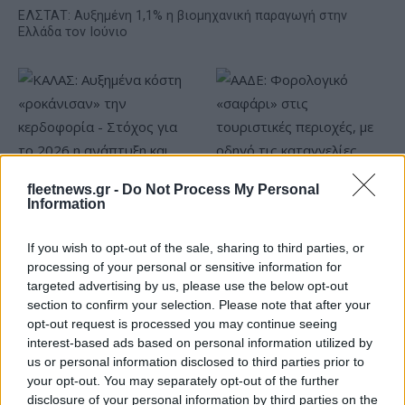
ΕΛΣΤΑΤ: Αυξημένη 1,1% η βιομηχανική παραγωγή στην
Ελλάδα τον Ιούνιο
fleetnews.gr -
Do Not Process My Personal
Information
ΑΑΔΕ: Φορολογικό
«σαφάρι» στις τουριστικές
ΚΑΛΑΣ: Αυξημένα κόστη
If you wish to opt-out of the sale, sharing to third parties, or
περιοχές, με οδηγό τις
«ροκάνισαν» την
καταγγελίες πολιτών
processing of your personal or sensitive information for
κερδοφορία - Στόχος για το
targeted advertising by us, please use the below opt-out
2026 η ανάπτυξη και νέα
μονάδα στο Μεσολόγγι
section to confirm your selection. Please note that after your
opt-out request is processed you may continue seeing
interest-based ads based on personal information utilized by
us or personal information disclosed to third parties prior to
your opt-out. You may separately opt-out of the further
disclosure of your personal information by third parties on the