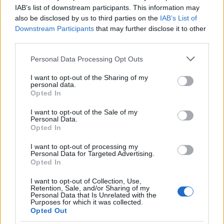
Σε κινεζική… πολιορκία η ευρωπαϊκή αυτοκινητοβιομηχανία
IAB’s list of downstream participants. This information may
also be disclosed by us to third parties on the
IAB’s List of
Downstream Participants
that may further disclose it to other
third parties.
Please note that this website/app uses one or more Google
Personal Data Processing Opt Outs
services and may gather and store information including but
not limited to your visit or usage behaviour. You may click to
I want to opt-out of the Sharing of my
Νέο Audi A2 e-tron με
personal data.
grant or deny consent to Google and its third-party tags to
στόχο την κορυφή της
Opted In
use your data for below specified purposes in below Google
αποδοτικότητας
consent section.
Ατρόμητος και Novibet
I want to opt-out of the Sale of my
συνεχίζουν μαζί: Ανανέωση
Personal Data.
Opted In
της συνεργασίας τους μέχρι
το 2028
I want to opt-out of processing my
Personal Data for Targeted Advertising.
Opted In
I want to opt-out of Collection, Use,
Retention, Sale, and/or Sharing of my
Personal Data that Is Unrelated with the
18η συνεχόμενη χρονιά για τον ΟΤΕ στη διεθνή σειρά
Purposes for which it was collected.
δεικτών FTSE4Good
Opted Out