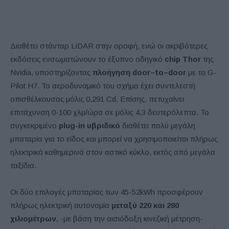
Διαθέτει στάνταρ LiDAR στην οροφή, ενώ οι ακριβότερες
εκδόσεις ενσωματώνουν το έξυπνο οδηγικό
chip Thor
της
Nvidia, υποστηρίζοντας
πλοήγηση
door
–
to
–
door
με το G-
Pilot H7. Το αεροδυναμικό του σχήμα έχει συντελεστή
οπισθέλκουσας μόλις 0,291 Cd. Επίσης, πετυχαίνει
επιτάχυνση 0-100 χλμ/ώρα σε μόλις 4,3 δευτερόλεπτα. Το
συγκεκριμένο
plug-in υβριδικό
διαθέτει πολύ μεγάλη
μπαταρία για το είδος και μπορεί να χρησιμοποιείται πλήρως
ηλεκτρικά καθημερινά στον αστικό κύκλο, εκτός από μεγάλα
ταξίδια.
Οι δύο επιλογές μπαταρίας των 45-52kWh προσφέρουν
πλήρως ηλεκτρική αυτονομία
μεταξύ 220 και 280
χιλιομέτρων
, -με βάση την αισιόδοξη κινεζική μέτρηση-