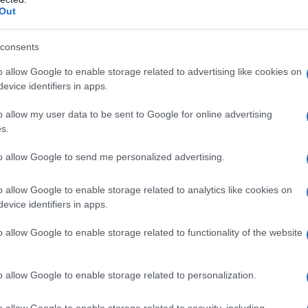
Out
consents
Ρεκόρ EBITDA στο α'
 στα 550 εκατ. ευρώ
o allow Google to enable storage related to advertising like cookies on
Χρηματοδότηση 8 εκατ.
 κέρδη 313 εκατ.
evice identifiers in apps.
ευρώ σε 843 μέσα
ενημέρωσης- Ξεκίνησε το
o allow my user data to be sent to Google for online advertising
πενταετές πρόγραμμα
ενίσχυσης του Τύπου
s.
to allow Google to send me personalized advertising.
o allow Google to enable storage related to analytics like cookies on
evice identifiers in apps.
o allow Google to enable storage related to functionality of the website
IAB Hellas: Νέα Διοικούσα Επιτροπή και νέο
Διοικητικό Συμβούλιο - Πρόεδρος ο Γαληνός
Γιαγλής
o allow Google to enable storage related to personalization.
o allow Google to enable storage related to security, including