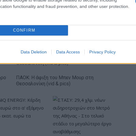
cation functionality and fraud prevention, and other user protection.
κή… πολιορκία η
Νέο Audi A2 e-tron με στόχο
CONFIRM
κή
την κορυφή της
τοβιομηχανία
αποδοτικότητας
Data Deletion
Data Access
Privacy Policy
όρο
ΠΑΟΚ: Η άφιξη του Μπεν Μουρ στη
Θεσσαλονίκη (vid & pics)