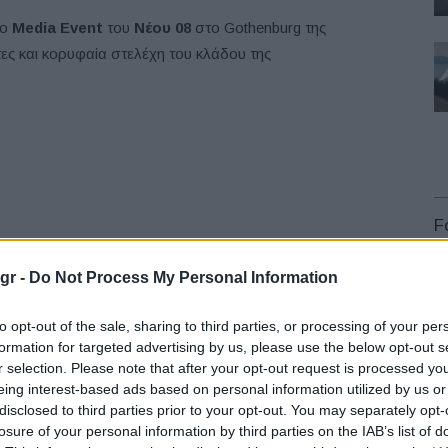
το
Media Event
του
Νέου 08
στο Gothenburg της
ες και κορυφαία στελέχη του κλάδου της
F
gr -
Do Not Process My Personal Information
to opt-out of the sale, sharing to third parties, or processing of your per
formation for targeted advertising by us, please use the below opt-out s
r selection. Please note that after your opt-out request is processed y
L
eing interest-based ads based on personal information utilized by us or
ς 200 χλμ, το 08 είναι το πρώτο στην ευρωπαϊκή αγορά,
disclosed to third parties prior to your opt-out. You may separately opt-
 χλμ.,
προσφέρει
πραγματική ελευθερία
για
losure of your personal information by third parties on the IAB’s list of