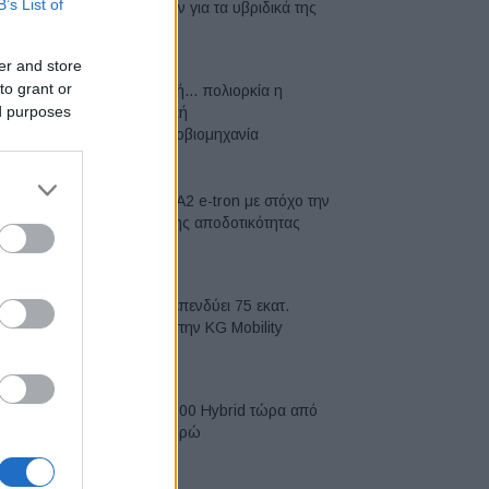
B’s List of
μπαταριών για τα υβριδικά της
07/08/2026
er and store
to grant or
Σε κινεζική… πολιορκία η
ed purposes
ευρωπαϊκή
αυτοκινητοβιομηχανία
06/08/2026
Νέο Audi A2 e-tron με στόχο την
κορυφή της αποδοτικότητας
05/08/2026
Η Chery επενδύει 75 εκατ.
δολάρια στην KG Mobility
04/08/2026
Το FIAT 500 Hybrid τώρα από
18.990 ευρώ
04/08/2026