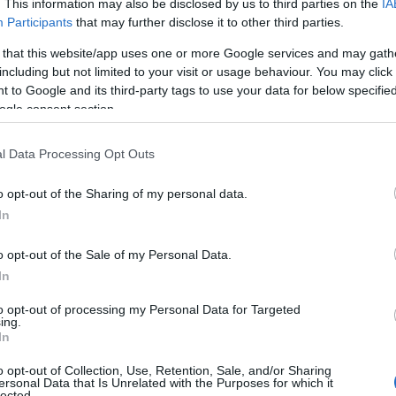
λων αποστάσεων.
. This information may also be disclosed by us to third parties on the
IA
Participants
that may further disclose it to other third parties.
ά επόμενης γενιάς, όπως: 21 προηγμένα συστήματα
 that this website/app uses one or more Google services and may gath
, 11 kW AC φόρτιση και
85 kW ταχυφόρτιση DC
, με
including but not limited to your visit or usage behaviour. You may click 
 to Google and its third-party tags to use your data for below specifi
λις 33 λεπτά, Οθόνη οδηγού 12,3”, Κεντρική οθόνη αφής
ogle consent section.
 Πανοραμική ηλιοροφή, Intelligent voice control.
l Data Processing Opt Outs
o opt-out of the Sharing of my personal data.
In
με
o opt-out of the Sale of my Personal Data.
Ευρωπαϊκό Κορασίδων: Τζάμπολ για την
In
Εθνική στα Ιωάννινα κόντρα στην Ιρλανδία
(live stream)
to opt-out of processing my Personal Data for Targeted
ing.
In
o opt-out of Collection, Use, Retention, Sale, and/or Sharing
ersonal Data that Is Unrelated with the Purposes for which it
lected.