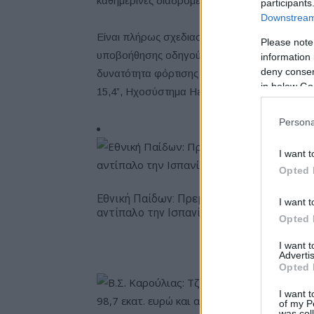
καθημερινές διαδρομές και περιπέτειες μεγά
participants
Downstream 
Είναι πλήρως σχεδιασμένο με χαρακτηριστικ
Please note
υποβοήθησης οδηγού, για κορυφαία ασφάλεια
information 
deny consent
δυνατότητα φόρτισης από 10% έως 80% σε μό
in below Go
15,4”, Ηχοσύστημα Harman Kardon με 23 ηχεία,
Persona
I want t
Opted 
Εθνική Παίδων: Πρεμιέρα στο Ευρωπαϊκό 
I want t
αντίπαλο την Ισπανία (live stream)
Opted 
I want 
Advertis
Opted 
I want t
of my P
was col