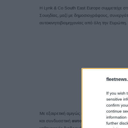
Η Lynk & Co South East Europe συμμετείχε σ
Σουηδίας, μαζί με δημοσιογράφους, συνεργάτ
αυτοκινητοβιομηχανίας από όλη την Ευρώπη.
fleetnews.
If you wish 
sensitive in
confirm you
continue se
Με εξαιρετική αμιγώς ηλεκτρική αυτονομία έω
information 
και συνδυαστική
αυτονομία πάνω από 1.000
further disc