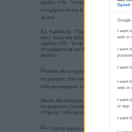
Opted 
Google 
Metlen: 
εξάμηνο,
I want t
Β.Σ. Καρούλιας: Τζίρος 98,7
– Καθαρά
web or d
εκατ. ευρώ και αύξηση
ευρώ
κερδών 57% - Τα νέα
I want t
στοιχήματα σε low & non
alcohol
purpose
I want 
I want t
web or d
I want t
Media: Με ενίσχυση 8 εκατ. ευρώ σε 451
or app.
επιχειρήσεις ξεκίνησε το πρόγραμμα
στήριξης- Κάλυψη εισφορών ΕΔΟΕΑΠ
I want t
I want t