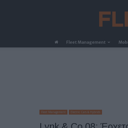
Fleet Management
Mobi
Fleet Management
Electric Cars & Hybrids
Lynk & Co 08: Έρχετα