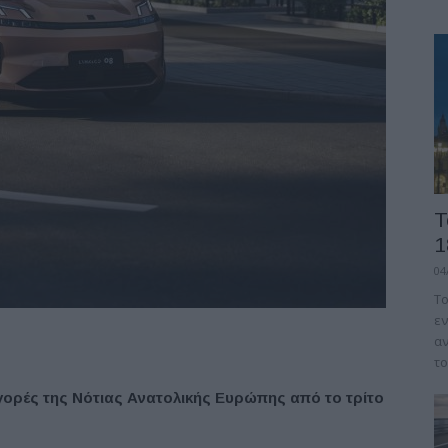
Τ
1
04
Το
εν
αν
το
 αγορές της Νότιας Ανατολικής Ευρώπης από το τρίτο