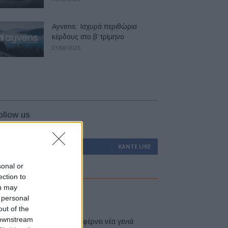
Ayvens: Iσχυρά περιθώρια
κέρδους στο β’ τρίμηνο
03/08/2026
ollow us
0
Υποστηρικτές
ΚΆΝΤΕ LIKE
sonal or
ection to
ou may
atest
 personal
out of the
 downstream
Η Toyota φέρνει νέα γενιά