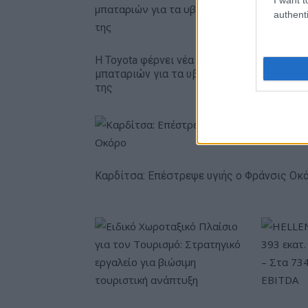
authenti
Η Toyota φέρνει νέα γενιά
Σε κινεζι
μπαταριών για τα υβριδικά
ευρωπαϊ
της
αυτοκινη
Καρδίτσα: Επέστρεψε υγιής ο Φράνσις Οκ