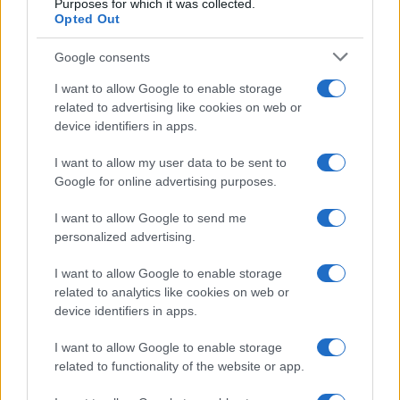
Purposes for which it was collected.
Opted Out
Νέο Audi A2 e-tron με στόχο την κορυφή της
αποδοτικότητας
Google consents
I want to allow Google to enable storage
related to advertising like cookies on web or
device identifiers in apps.
I want to allow my user data to be sent to
Η Chery επενδύει 75 εκατ.
Google for online advertising purposes.
δολάρια στην KG Mobility
I want to allow Google to send me
Ατρόμητος και Novibet
συνεχίζουν μαζί: Ανανέωση
personalized advertising.
της συνεργασίας τους μέχρι
το 2028
I want to allow Google to enable storage
related to analytics like cookies on web or
device identifiers in apps.
I want to allow Google to enable storage
related to functionality of the website or app.
18η συνεχόμενη χρονιά για τον ΟΤΕ στη διεθνή σειρά
δεικτών FTSE4Good