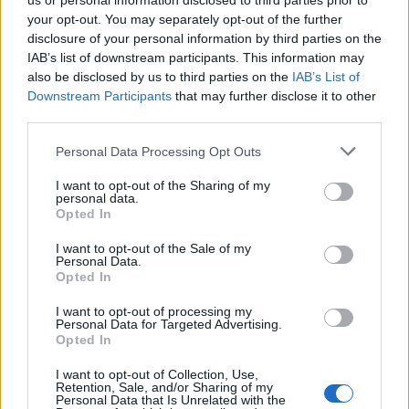
us or personal information disclosed to third parties prior to
your opt-out. You may separately opt-out of the further
disclosure of your personal information by third parties on the
IAB’s list of downstream participants. This information may
also be disclosed by us to third parties on the
IAB’s List of
Ταχύτερα και αυστηρότερα: Το νέο ψηφιακό καθεστώς της
Downstream Participants
that may further disclose it to other
ΑΑΔΕ για τα ανασφάλιστα οχήματα
third parties.
Please note that this website/app uses one or more Google
Personal Data Processing Opt Outs
services and may gather and store information including but
not limited to your visit or usage behaviour. You may click to
I want to opt-out of the Sharing of my
personal data.
grant or deny consent to Google and its third-party tags to
Opted In
use your data for below specified purposes in below Google
consent section.
I want to opt-out of the Sale of my
Personal Data.
Από τον Ρήνο μέχρι τη
Τουρισμός για Όλους:
Opted In
Μεσόγειο: Η κλιματική
Kατάθεση αιτήσεων
κρίση παραλύει την
ανεξάρτητα από το
I want to opt-out of processing my
ευρωπαϊκή οικονομία
τελευταίο ψηφίο του ΑΦΜ
Personal Data for Targeted Advertising.
Opted In
I want to opt-out of Collection, Use,
Retention, Sale, and/or Sharing of my
Personal Data that Is Unrelated with the