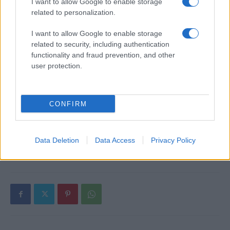
I want to allow Google to enable storage
related to personalization.
I want to allow Google to enable storage
related to security, including authentication
functionality and fraud prevention, and other
Alpha Bank: Για πρώτη φορά το Αρχαίο Θέατρο Επιδαύρου
user protection.
άνοιξε τις πύλες του σε όλους
CONFIRM
ΕΤΙΚΕΤΕΣ
EV
EV Readiness Index
LeasePlan
LeasePlan Hellas
Ελλάδα
Ευρώπη
Ηλεκτροκίνηση
Data Deletion
Data Access
Privacy Policy
Νέες μορφές ενέργειας