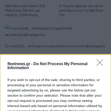
Νέα Mercedes-Benz GLB:
Η Toyota φέρνει νέα γενιά
Hybrid και Electric, με
μπαταριών για τα υβριδικά
όφελος 2.000 ευρώ
της
Σε κινεζική… πολιορκία η ευρωπαϊκή αυτοκινητοβιομηχανία
fleetnews.gr -
Do Not Process My Personal
Information
If you wish to opt-out of the sale, sharing to third parties, or
processing of your personal or sensitive information for
targeted advertising by us, please use the below opt-out
ΠΑΟΚ: Με τον Μάρκους
Εθνική Κορασίδων: Κόντρα
Φόστερ ολοκληρώθηκαν οι
στη Νορβηγία για την
section to confirm your selection. Please note that after your
αφίξεις - Οι δηλώσεις του
πρόκριση στον τελικό (live
opt-out request is processed you may continue seeing
(vid & pics)
stream)
interest-based ads based on personal information utilized by