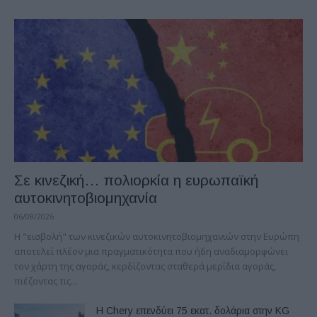
Σε κινεζική… πολιορκία η ευρωπαϊκή
αυτοκινητοβιομηχανία
06/08/2026
Η "εισβολή" των κινεζικών αυτοκινητοβιομηχανιών στην Ευρώπη
αποτελεί πλέον μια πραγματικότητα που ήδη αναδιαμορφώνει
τον χάρτη της αγοράς, κερδίζοντας σταθερά μερίδια αγοράς,
πιέζοντας τις...
Η Chery επενδύει 75 εκατ. δολάρια στην KG