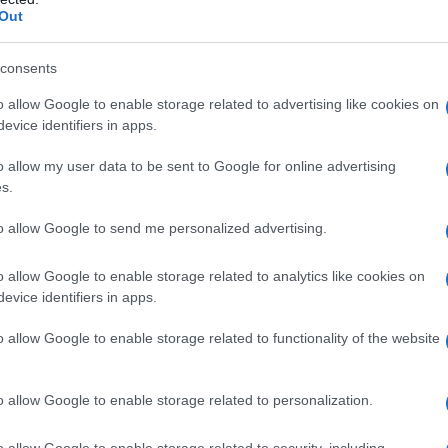
Out
consents
o allow Google to enable storage related to advertising like cookies on
evice identifiers in apps.
IAB Hellas: Νέα Διοικούσα Επιτροπή και νέο
Διοικητικό Συμβούλιο - Πρόεδρος ο Γαληνός
o allow my user data to be sent to Google for online advertising
Γιαγλής
s.
to allow Google to send me personalized advertising.
o allow Google to enable storage related to analytics like cookies on
evice identifiers in apps.
κή… πολιορκία η
Νέο Audi A2 e-tron με στόχο
o allow Google to enable storage related to functionality of the website
κή
την κορυφή της
τοβιομηχανία
αποδοτικότητας
o allow Google to enable storage related to personalization.
o allow Google to enable storage related to security, including