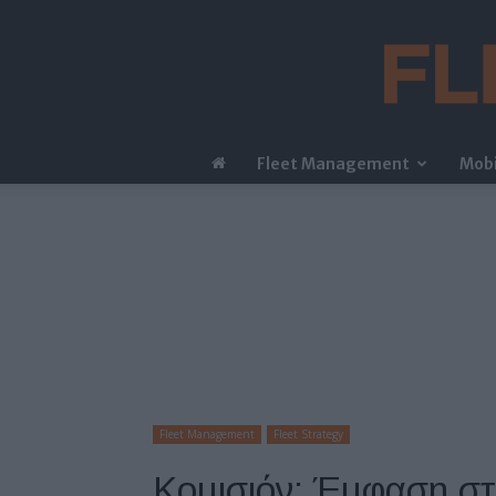
Fleet Management
Mobi
Fleet Management
Fleet Strategy
Κομισιόν: Έμφαση στο