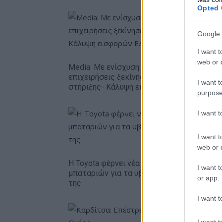
Opted 
Google 
I want t
web or d
Media: Με ενίσχυση 8 εκατ. ευρώ σε 451
επιχειρήσεις ξεκίνησε το πρόγραμμα
I want t
στήριξης- Κάλυψη εισφορών ΕΔΟΕΑΠ
purpose
I want 
I want t
web or d
Η Toyota φέρνει νέα γενιά
Σε κινεζι
I want t
μπαταριών για τα υβριδικά
ευρωπαϊ
or app.
της
αυτοκινη
I want t
I want t