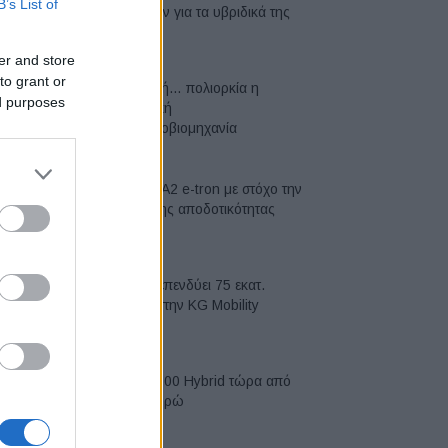
B’s List of
μπαταριών για τα υβριδικά της
07/08/2026
er and store
to grant or
Σε κινεζική… πολιορκία η
ed purposes
ευρωπαϊκή
αυτοκινητοβιομηχανία
06/08/2026
Νέο Audi A2 e-tron με στόχο την
κορυφή της αποδοτικότητας
05/08/2026
Η Chery επενδύει 75 εκατ.
δολάρια στην KG Mobility
04/08/2026
Το FIAT 500 Hybrid τώρα από
18.990 ευρώ
04/08/2026