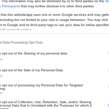
. This information may also be disclosed by us to third parties on the
IA
Participants
that may further disclose it to other third parties.
 that this website/app uses one or more Google services and may gath
με
including but not limited to your visit or usage behaviour. You may click 
 to Google and its third-party tags to use your data for below specifi
Ευρωπαϊκό Κορασίδων: Τζάμπολ για την
Εθνική στα Ιωάννινα κόντρα στην Ιρλανδία
ogle consent section.
(live stream)
l Data Processing Opt Outs
o opt-out of the Sharing of my personal data.
In
o opt-out of the Sale of my Personal Data.
In
Ρεκόρ EBITDA στο α'
 στα 550 εκατ. ευρώ
Χρηματοδότηση 8 εκατ.
to opt-out of processing my Personal Data for Targeted
 κέρδη 313 εκατ.
ing.
ευρώ σε 843 μέσα
In
ενημέρωσης- Ξεκίνησε το
πενταετές πρόγραμμα
o opt-out of Collection, Use, Retention, Sale, and/or Sharing
ενίσχυσης του Τύπου
ersonal Data that Is Unrelated with the Purposes for which it
lected.