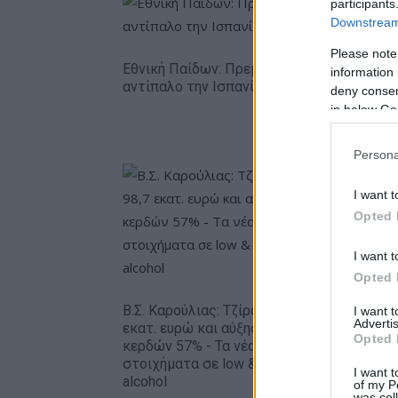
participants
Downstream 
Please note
Εθνική Παίδων: Πρεμιέρα στο Ευρωπαϊκό 
information 
αντίπαλο την Ισπανία (live stream)
deny consent
in below Go
Persona
I want t
Opted 
I want t
Opted 
Metlen: 
εξάμηνο,
Β.Σ. Καρούλιας: Τζίρος 98,7
I want 
– Καθαρά
Advertis
εκατ. ευρώ και αύξηση
Opted 
ευρώ
κερδών 57% - Τα νέα
στοιχήματα σε low & non
I want t
alcohol
of my P
was col