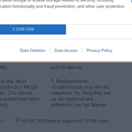
cation functionality and fraud prevention, and other user protection.
όρο
ΠΑΟΚ: Η άφιξη του Μπεν Μουρ στη
Θεσσαλονίκη (pics)
CONFIRM
Data Deletion
Data Access
Privacy Policy
,4 χλμ. νέων
Τ. Θεοδωρικάκος:
ροχιών στο Μετρό
«Συμβάλλουμε στην εθνική
ας - Στο τελικό
ασφάλεια της πατρίδας μας
ο μεγαλύτερο έργο
με νέο αναπτυξιακό
ισης
καθεστώς για την Άμυνα»