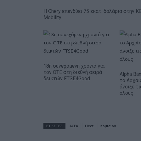
Η Chery επενδύει 75 εκατ. δολάρια στην K
Mobility
18η συνεχόμενη χρονιά για
τον ΟΤΕ στη διεθνή σειρά
Alpha Ba
δεικτών FTSE4Good
το Αρχαί
άνοιξε τ
όλους
ΕΤΙΚΕΤΕΣ
ACEA
Fleet
Κομισιόν