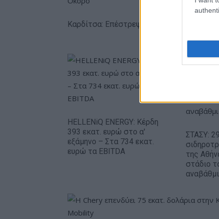
authenti
Καρδίτσα: Επέστρεψε υγιής ο Φράνσις Οκ
HELLENiQ ENERGY: Κέρδη
393 εκατ. ευρώ στο α'
ΣΤΑΣΥ: 29
εξάμηνο – Στα 734 εκατ.
σιδηροτ
ευρώ τα EBITDA
της Αθήν
στάδιο τ
αναβάθμ