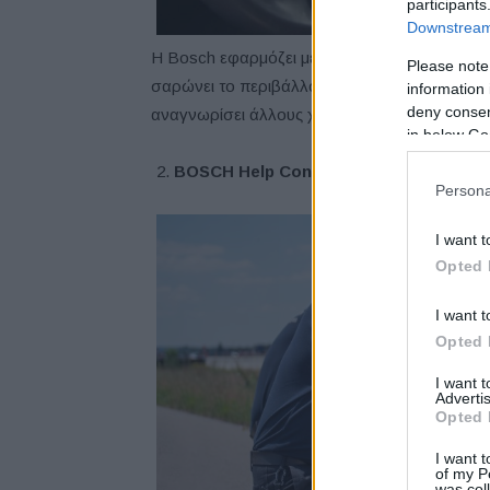
participants
Downstream 
Η Bosch εφαρμόζει μεθόδους τεχνητής νοημ
Please note
σαρώνει το περιβάλλον των οχημάτων. Η AI ε
information 
deny consent
αναγνωρίσει άλλους χρήστες του οδικού δικτύο
in below Go
BOSCH Help Connect
Persona
I want t
Opted 
I want t
Opted 
I want 
Advertis
Opted 
I want t
of my P
was col