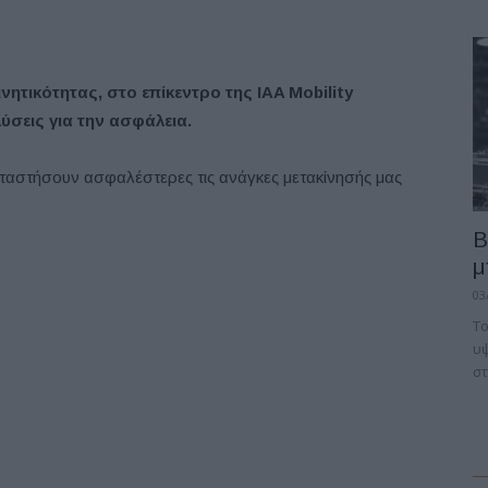
ινητικότητας, στο επίκεντρο της IAA Mobility
λύσεις για την ασφάλεια.
αταστήσουν ασφαλέστερες τις ανάγκες μετακίνησής μας
B
μ
03
Το
υψ
στ