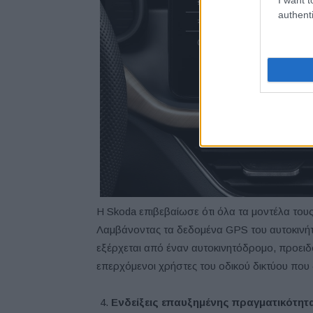
authenti
Η Skoda επιβεβαίωσε ότι όλα τα μοντέλα τους 
Λαμβάνοντας τα δεδομένα GPS του αυτοκινήτο
εξέρχεται από έναν αυτοκινητόδρομο, προειδ
επερχόμενοι χρήστες του οδικού δικτύου που
Ενδείξεις επαυξημένης πραγματικότητ