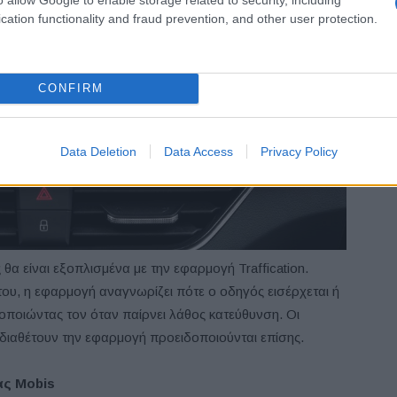
cation functionality and fraud prevention, and other user protection.
CONFIRM
Data Deletion
Data Access
Privacy Policy
θα είναι εξοπλισμένα με την εφαρμογή Traffication.
υ, η εφαρμογή αναγνωρίζει πότε ο οδηγός εισέρχεται ή
οποιώντας τον όταν παίρνει λάθος κατεύθυνση. Οι
 διαθέτουν την εφαρμογή προειδοποιούνται επίσης.
ας Mobis