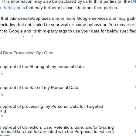
. This information may also be disclosed by us to third parties on the
IA
Participants
that may further disclose it to other third parties.
οσύνης (AI) στην κάμερα πολλαπλών χρήσεων που
 that this website/app uses one or more Google services and may gath
πεξηγεί την καταγραφή της κάμερας. Μπορεί να
including but not limited to your visit or usage behaviour. You may click 
 to Google and its third-party tags to use your data for below specifi
υ ιδιαίτερα αξιόπιστα.
ogle consent section.
l Data Processing Opt Outs
o opt-out of the Sharing of my personal data.
In
o opt-out of the Sale of my Personal Data.
In
to opt-out of processing my Personal Data for Targeted
ing.
In
o opt-out of Collection, Use, Retention, Sale, and/or Sharing
ersonal Data that Is Unrelated with the Purposes for which it
lected.