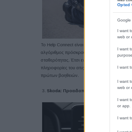
Opted 
Google 
I want t
web or d
Το Help Connect είναι ένα ψηφιακά συνδεδε
I want t
αλγόριθμος πρόσκρουσης προστίθεται στους 
purpose
σταθερότητας. Έτσι εντοπίζονται αυτομάτως 
I want 
πληροφορίες του ατυχήματος και του αναβάτη 
πρώτων βοηθειών.
I want t
web or d
Skoda: Προειδοποίηση οδηγού για λά
I want t
or app.
I want t
I want t