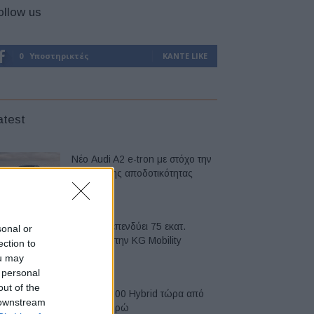
ollow us
0
Υποστηρικτές
ΚΆΝΤΕ LIKE
atest
Νέο Audi A2 e-tron με στόχο την
κορυφή της αποδοτικότητας
05/08/2026
Η Chery επενδύει 75 εκατ.
sonal or
δολάρια στην KG Mobility
ection to
04/08/2026
ou may
 personal
out of the
Το FIAT 500 Hybrid τώρα από
 downstream
18.990 ευρώ