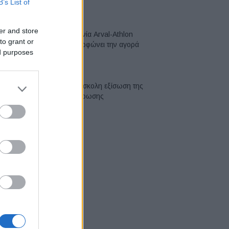
B’s List of
04/08/2026
er and store
Η συμφωνία Arval-Athlon
to grant or
αναδιαμορφώνει την αγορά
ed purposes
leasing
03/08/2026
VW: Η δύσκολη εξίσωση της
αναδιάρθρωσης
03/08/2026