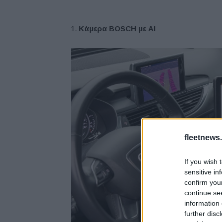
Κάμερα BOSCH με AI
fleetnews.
If you wish 
sensitive in
confirm you
continue se
information 
further disc