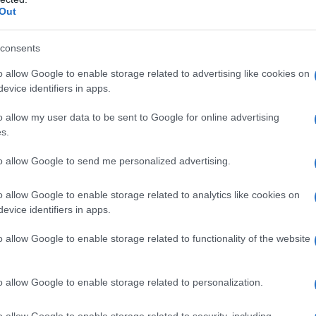
Out
consents
o allow Google to enable storage related to advertising like cookies on
evice identifiers in apps.
μένο σύστημα κλήσεων έκτακτης ανάγκης. Ένας έξυπνος
o allow my user data to be sent to Google for online advertising
αισθητήρες επιτάχυνσης του συστήματος ελέγχου
s.
τα ατυχήματα. Μια εφαρμογή smartphone μεταδίδει
to allow Google to send me personalized advertising.
στο κέντρο εξυπηρέτησης και από εκεί στις υπηρεσίες
o allow Google to enable storage related to analytics like cookies on
evice identifiers in apps.
θος κατεύθυνση
o allow Google to enable storage related to functionality of the website
o allow Google to enable storage related to personalization.
o allow Google to enable storage related to security, including