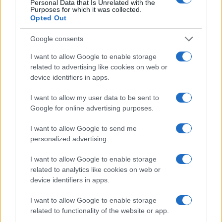
Personal Data that Is Unrelated with the
alcohol
αγορά ενέργειας
Purposes for which it was collected.
Opted Out
Google consents
I want to allow Google to enable storage
Η Chery επενδύει 75 εκατ. δολάρια στην KG Mobility
related to advertising like cookies on web or
device identifiers in apps.
I want to allow my user data to be sent to
Google for online advertising purposes.
Το FIAT 500 Hybrid τώρα
I want to allow Google to send me
από 18.990 ευρώ
personalized advertising.
Ατρόμητος και Novibet
I want to allow Google to enable storage
συνεχίζουν μαζί: Ανανέωση
related to analytics like cookies on web or
της συνεργασίας τους μέχρι
device identifiers in apps.
το 2028
I want to allow Google to enable storage
related to functionality of the website or app.