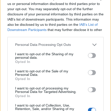
Μισιακός: «Ο προπονητής
us or personal information disclosed to third parties prior to
είναι υπεύθυνος και
your opt-out. You may separately opt-out of the further
αναλαμβάνω την ευθύνη»
disclosure of your personal information by third parties on the
IAB’s list of downstream participants. This information may
also be disclosed by us to third parties on the
IAB’s List of
Downstream Participants
that may further disclose it to other
third parties.
Ελληνική Αναπτυξιακή Τράπεζα: Με «προίκα» 2 δισ. ευρώ
Please note that this website/app uses one or more Google
Personal Data Processing Opt Outs
ανοίγει δρόμο για δάνεια έως 5 δισ. σε μικρομεσαίες
services and may gather and store information including but
not limited to your visit or usage behaviour. You may click to
I want to opt-out of the Sharing of my
personal data.
grant or deny consent to Google and its third-party tags to
Opted In
use your data for below specified purposes in below Google
consent section.
I want to opt-out of the Sale of my
Personal Data.
Opted In
I want to opt-out of processing my
Personal Data for Targeted Advertising.
Opted In
Β.Σ. Καρούλιας: Τζίρος 98,7
Deloitte Ελλάδος:
εκατ. ευρώ και αύξηση
Χρηματοοικονομικός
I want to opt-out of Collection, Use,
κερδών 57% - Τα νέα
σύμβουλος της ΔΕΗ για την
Retention, Sale, and/or Sharing of my
στοιχήματα σε low & non
είσοδο στην πολωνική