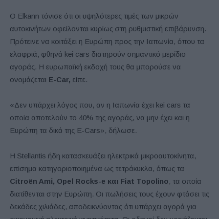
Ο Elkann τόνισε ότι οι υψηλότερες τιμές των μικρών
αυτοκινήτων οφείλονται κυρίως στη ρυθμιστική επιβάρυνση.
Πρότεινε να κοιτάξει η Ευρώπη προς την Ιαπωνία, όπου τα
ελαφριά, φθηνά kei cars διατηρούν σημαντικό μερίδιο
αγοράς. Η ευρωπαϊκή εκδοχή τους θα μπορούσε να
ονομάζεται
E-Car,
είπε.
«Δεν υπάρχει λόγος που, αν η Ιαπωνία έχει kei cars τα
οποία αποτελούν το 40% της αγοράς, να μην έχει και η
Ευρώπη τα δικά της E-Cars», δήλωσε.
Η Stellantis ήδη κατασκευάζει ηλεκτρικά μικροαυτοκίνητα,
επίσημα κατηγοριοποιημένα ως τετράκυκλα, όπως τα
Citroën Ami, Opel Rocks-e και Fiat Topolino
, τα οποία
διατίθενται στην Ευρώπη. Οι πωλήσεις τους έχουν φτάσει τις
δεκάδες χιλιάδες, αποδεικνύοντας ότι υπάρχει αγορά για