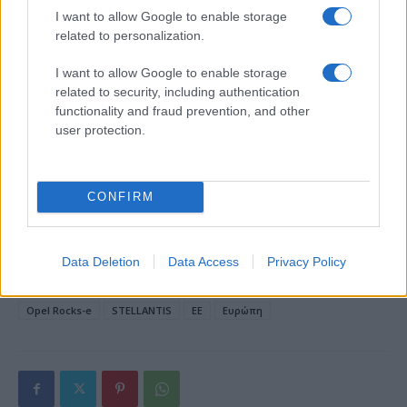
I want to allow Google to enable storage
related to personalization.
18η συνεχόμενη χρονιά για τον ΟΤΕ στη διεθνή σειρά
δεικτών FTSE4Good
I want to allow Google to enable storage
related to security, including authentication
functionality and fraud prevention, and other
user protection.
Alpha Bank: Για πρώτη φορά το Αρχαίο Θέατρο Επιδαύρου
άνοιξε τις πύλες του σε όλους
CONFIRM
Data Deletion
Data Access
Privacy Policy
ΕΤΙΚΕΤΕΣ
Citroën Ami
Fiat Topolino
Filosa
John Elkann
Opel Rocks-e
STELLANTIS
ΕΕ
Ευρώπη