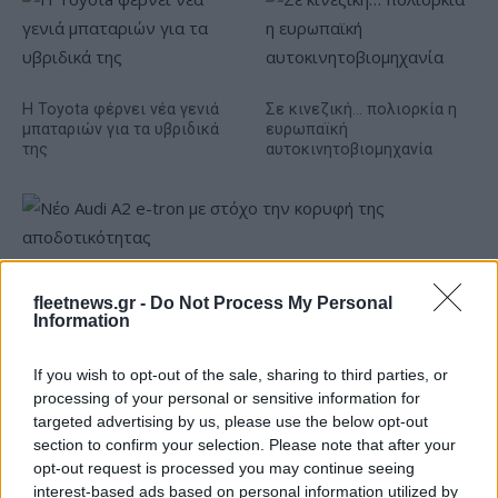
Η Toyota φέρνει νέα γενιά
Σε κινεζική… πολιορκία η
μπαταριών για τα υβριδικά
ευρωπαϊκή
της
αυτοκινητοβιομηχανία
Νέο Audi A2 e-tron με στόχο την κορυφή της
fleetnews.gr -
Do Not Process My Personal
αποδοτικότητας
Information
If you wish to opt-out of the sale, sharing to third parties, or
processing of your personal or sensitive information for
targeted advertising by us, please use the below opt-out
section to confirm your selection. Please note that after your
Ο Γιάννης Αγραβάνης στον
opt-out request is processed you may continue seeing
Βίκο Ιωαννίνων
interest-based ads based on personal information utilized by