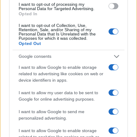
I want to opt-out of processing my
Personal Data for Targeted Advertising.
Opted In
I want to opt-out of Collection, Use,
Retention, Sale, and/or Sharing of my
VW: Η δύσκολη εξίσωση
Personal Data that Is Unrelated with the
της αναδιάρθρωσης
18η συνεχόμενη χρονιά για
Purposes for which it was collected.
τον ΟΤΕ στη διεθνή σειρά
Opted Out
δεικτών FTSE4Good
Google consents
I want to allow Google to enable storage
related to advertising like cookies on web or
device identifiers in apps.
Alpha Bank: Για πρώτη φορά το Αρχαίο Θέατρο Επιδαύρου
I want to allow my user data to be sent to
άνοιξε τις πύλες του σε όλους
Google for online advertising purposes.
I want to allow Google to send me
personalized advertising.
I want to allow Google to enable storage
ESG Report 2025: Πώς η ΑΒ Βασιλόπουλος μετατρέπει τη
βιωσιμότητα σε καθημερινή πράξη
related to analytics like cookies on web or