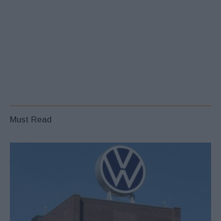
Must Read