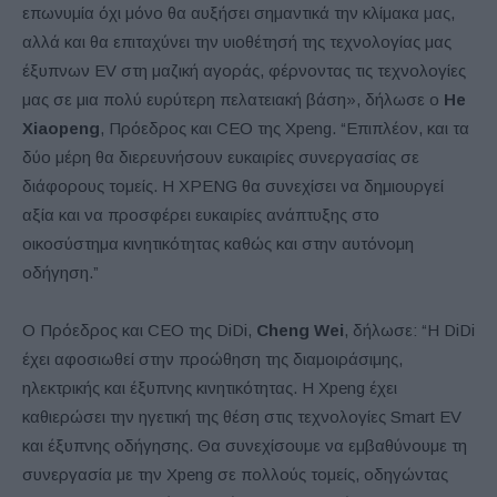
επωνυμία όχι μόνο θα αυξήσει σημαντικά την κλίμακα μας,
αλλά και θα επιταχύνει την υιοθέτησή της τεχνολογίας μας
έξυπνων EV στη μαζική αγοράς, φέρνοντας τις τεχνολογίες
μας σε μια πολύ ευρύτερη πελατειακή βάση», δήλωσε ο
He
Xiaopeng
, Πρόεδρος και CEO της Xpeng. “Επιπλέον, και τα
δύο μέρη θα διερευνήσουν ευκαιρίες συνεργασίας σε
διάφορους τομείς. Η XPENG θα συνεχίσει να δημιουργεί
αξία και να προσφέρει ευκαιρίες ανάπτυξης στο
οικοσύστημα κινητικότητας καθώς και στην αυτόνομη
οδήγηση.”
Ο Πρόεδρος και CEO της DiDi,
Cheng Wei
, δήλωσε: “Η DiDi
έχει αφοσιωθεί στην προώθηση της διαμοιράσιμης,
ηλεκτρικής και έξυπνης κινητικότητας. Η Xpeng έχει
καθιερώσει την ηγετική της θέση στις τεχνολογίες Smart EV
και έξυπνης οδήγησης. Θα συνεχίσουμε να εμβαθύνουμε τη
συνεργασία με την Xpeng σε πολλούς τομείς, οδηγώντας