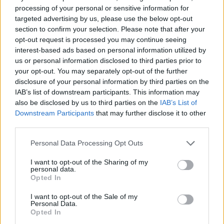
processing of your personal or sensitive information for
Στα 734 εκατ. ευρώ τα EBITDA
targeted advertising by us, please use the below opt-out
section to confirm your selection. Please note that after your
opt-out request is processed you may continue seeing
interest-based ads based on personal information utilized by
us or personal information disclosed to third parties prior to
your opt-out. You may separately opt-out of the further
disclosure of your personal information by third parties on the
ΥΠΕΘΟΟ: Νέες επενδύσεις
IAB’s list of downstream participants. This information may
1 δισ. ευρώ ως το 2028 για
also be disclosed by us to third parties on the
IAB’s List of
την Ενέργεια
Viohalco: Αυξημένος κατά
Downstream Participants
that may further disclose it to other
14% ο τζίρος στο α'
third parties.
εξάμηνο, στα 4,3 δισ. ευρώ
– Στα 446 εκατ. ευρώ τα
Please note that this website/app uses one or more Google
Personal Data Processing Opt Outs
EBITDA
services and may gather and store information including but
not limited to your visit or usage behaviour. You may click to
I want to opt-out of the Sharing of my
personal data.
grant or deny consent to Google and its third-party tags to
Opted In
use your data for below specified purposes in below Google
consent section.
I want to opt-out of the Sale of my
Personal Data.
Η συμφωνία Arval-Athlon αναδιαμορφώνει την αγορά leasing
Opted In