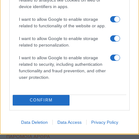
device identifiers in apps.
I want to allow Google to enable storage
related to functionality of the website or app.
ΕΤΙΚΕΤΕΣ
DiDi
XPENG
Ηλεκτροκίνηση
Κίνα
Κόσμος
I want to allow Google to enable storage
παραγωγή EV
related to personalization.
I want to allow Google to enable storage
related to security, including authentication
functionality and fraud prevention, and other
user protection.
Προηγούμενο άρθρο
Επόμενο άρθρο
CONFIRM
Αποτελέσματα πρώτου
KPMG, έρευνα για τον κλάδο
εξαμήνου 2023 της Autohellas
Μεταφορών και Logistics
Data Deletion
Data Access
Privacy Policy
ΠΑΡΟΜΟΙΑ ΑΡΘΡΑ