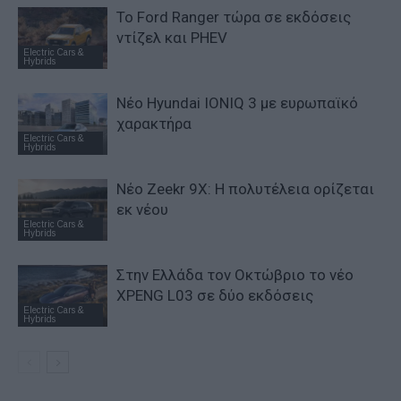
Το Ford Ranger τώρα σε εκδόσεις
ντίζελ και PHEV
Electric Cars &
Hybrids
Νέο Hyundai IONIQ 3 με ευρωπαϊκό
χαρακτήρα
Electric Cars &
Hybrids
Νέο Zeekr 9X: Η πολυτέλεια ορίζεται
εκ νέου
Electric Cars &
Hybrids
Στην Ελλάδα τον Οκτώβριο το νέο
XPENG L03 σε δύο εκδόσεις
Electric Cars &
Hybrids