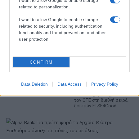
I want to allow Google to enable storage
– Στα 446 εκατ. ευρώ τα
related to personalization.
EBITDA
I want to allow Google to enable storage
related to security, including authentication
functionality and fraud prevention, and other
user protection.
Η συμφωνία Arval-Athlon αναδιαμορφώνει την αγορά leasing
CONFIRM
Data Deletion
Data Access
Privacy Policy
VW: Η δύσκολη εξίσωση
της αναδιάρθρωσης
18η συνεχόμενη χρονιά για
τον ΟΤΕ στη διεθνή σειρά
δεικτών FTSE4Good