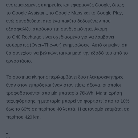
ενσωματωμένες υπηρεσίες και εφαρμογές
Google
, όπως
το
Google Assistant
, το
Google Maps
και το
Google Play
,
ενώ συνοδεύεται από ένα πακέτο δεδομένων που
εξασφαλίζει απρόσκοπτη συνδεσιμότητα. Ακόμη,
το
C
40
Recharge
είναι σχεδιασμένο για να λαμβάνει
ασύρματες (
Over
–
The
–
Air
) ενημερώσεις. Αυτό σημαίνει ότι
θα συνεχίσει να βελτιώνεται και μετά την έξοδό του από το
εργοστάσιο.
Το σύστημα κίνησης περιλαμβάνει δύο ηλεκτροκινητήρες,
έναν στον εμπρός και έναν στον πίσω άξονα, οι οποίοι
τροφοδοτούνται από μία μπαταρία 78
kWh
. Με τη χρήση
ταχυφόρτισης, η μπαταρία μπορεί να φορτιστεί από το 10%
έως το 80% σε περίπου 40 λεπτά.
Η αυτονομία εκτιμάται σε
περίπου 420 km.