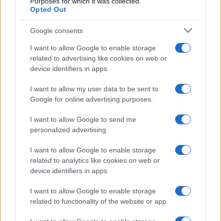
Purposes for which it was collected.
Λόνι Γουόκερ
Opted Out
Θανάσης Σπανούλης: "Θα
είμαι χαρούμενος με ένα
μετάλλιο"
Google consents
I want to allow Google to enable storage
related to advertising like cookies on web or
device identifiers in apps.
I want to allow my user data to be sent to
HELLENiQ ENERGY: Κέρδη 393 εκατ. ευρώ στο α' εξάμηνο –
Στα 734 εκατ. ευρώ τα EBITDA
Google for online advertising purposes.
I want to allow Google to send me
personalized advertising.
I want to allow Google to enable storage
related to analytics like cookies on web or
device identifiers in apps.
ΥΠΕΘΟΟ: Νέες επενδύσεις
1 δισ. ευρώ ως το 2028 για
I want to allow Google to enable storage
την Ενέργεια
Viohalco: Αυξημένος κατά
related to functionality of the website or app.
14% ο τζίρος στο α'
εξάμηνο, στα 4,3 δισ. ευρώ