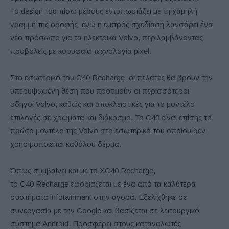
Το
design
του πίσω μέρους εντυπωσιάζει με τη χαμηλή
γραμμή της οροφής, ενώ η εμπρός σχεδίαση λανσάρει ένα
νέο πρόσωπο για τα ηλεκτρικά
Volvo
, περιλαμβάνοντας
προβολείς με κορυφαία τεχνολογία
pixel
.
Στο εσωτερικό του
C
40
Recharge
, οι πελάτες θα βρουν την
υπερυψωμένη θέση που προτιμούν οι περισσότεροι
οδηγοί
Volvo
, καθώς και αποκλειστικές για το μοντέλο
επιλογές σε χρώματα και διάκοσμο. Το
C
40 είναι επίσης το
πρώτο μοντέλο της
Volvo
στο εσωτερικό του οποίου δεν
χρησιμοποιείται καθόλου δέρμα.
Όπως συμβαίνει και με το
XC
40
Recharge
,
το
C
40
Recharge
εφοδιάζεται με ένα από τα καλύτερα
συστήματα
infotainment
στην αγορά. Εξελίχθηκε σε
συνεργασία με την
Google
και βασίζεται σε λειτουργικό
σύστημα
Android
. Προσφέρει στους καταναλωτές