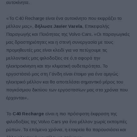
αυτοκίνητα.
«Το
C
40
Recharge
είναι ένα αυτοκίνητο που εκφράζει το
μέλλον μας»,
δήλωσε
Javier
Varela
, Επικεφαλής
Παραγωγής και Ποιότητας της
Volvo Cars
. «Οι παραγωγικές
μας δραστηριότητες και η στενή συνεργασία με τους
προμηθευτές μας είναι κλειδί για να πετύχουμε τις
μελλοντικές μας φιλοδοξίες σε ό,τι αφορά την
ηλεκτροκίνηση και την κλιματική ουδετερότητα. Το
εργοστάσιό μας στη Γάνδη είναι έτοιμο για ένα αμιγώς
ηλεκτρικό μέλλον και θα αποτελέσει σημαντικό μέρος του
παγκόσμιου δικτύου των εργοστασίων μας στα χρόνια που
έρχονται».
Το
C
40
Recharge
είναι η πιο πρόσφατη έκφραση της
φιλοδοξίας της
Volvo Cars
για ένα μέλλον χωρίς εκπομπές
ρύπων. Τα επόμενα χρόνια, η εταιρεία θα παρουσιάσει και