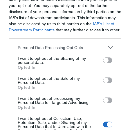
IAB Hellas: Νέα Διοικούσα Επιτροπή και νέο Διοικητικό
your opt-out. You may separately opt-out of the further
Συμβούλιο - Πρόεδρος ο Γαληνός Γιαγλής
disclosure of your personal information by third parties on the
IAB’s list of downstream participants. This information may
also be disclosed by us to third parties on the
IAB’s List of
Downstream Participants
that may further disclose it to other
third parties.
Please note that this website/app uses one or more Google
Personal Data Processing Opt Outs
Νέο Audi A2 e-tron με
Η Chery επενδύει 75 εκατ.
services and may gather and store information including but
στόχο την κορυφή της
δολάρια στην KG Mobility
not limited to your visit or usage behaviour. You may click to
I want to opt-out of the Sharing of my
personal data.
αποδοτικότητας
grant or deny consent to Google and its third-party tags to
Opted In
use your data for below specified purposes in below Google
consent section.
I want to opt-out of the Sale of my
Personal Data.
Opted In
Το FIAT 500 Hybrid τώρα από 18.990 ευρώ
I want to opt-out of processing my
Personal Data for Targeted Advertising.
Opted In
I want to opt-out of Collection, Use,
Retention, Sale, and/or Sharing of my
Personal Data that Is Unrelated with the
Στους Ντένβερ Νάγκετς ο