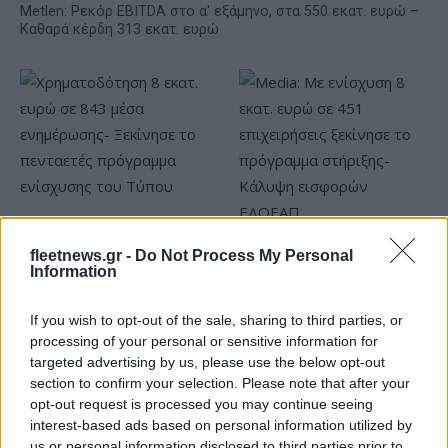
Metlen: Ρεκόρ EBITDA στο α' εξάμηνο, στα 550 εκατ. ευρώ –
Καθαρά κέρδη 313 εκατ. ευρώ
Χρηματοδότηση 8 εκατ.
ευρώ σε 843 μέσα
fleetnews.gr -
Do Not Process My Personal
Media: Με ενίσχυση 8 εκατ.
ενημέρωσης- Ξεκίνησε το
Information
ευρώ σε 451 επιχειρήσεις
πενταετές πρόγραμμα
ξεκίνησε το πρόγραμμα
ενίσχυσης του Τύπου
στήριξης- Κάλυψη
If you wish to opt-out of the sale, sharing to third parties, or
εισφορών ΕΔΟΕΑΠ
processing of your personal or sensitive information for
targeted advertising by us, please use the below opt-out
section to confirm your selection. Please note that after your
opt-out request is processed you may continue seeing
interest-based ads based on personal information utilized by
us or personal information disclosed to third parties prior to