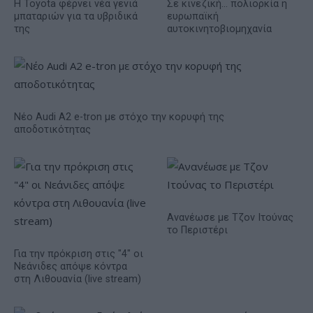
Η Toyota φέρνει νέα γενιά
Σε κινεζική… πολιορκία η
μπαταριών για τα υβριδικά
ευρωπαϊκή
της
αυτοκινητοβιομηχανία
Νέο Audi A2 e-tron με στόχο την κορυφή της
αποδοτικότητας
Ανανέωσε με Τζον Ιτούνας
το Περιστέρι
Για την πρόκριση στις "4" οι
Νεάνιδες απόψε κόντρα
στη Λιθουανία (live stream)