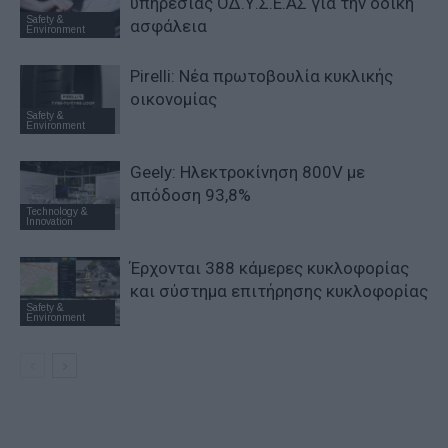
υπηρεσίας ΟΔ.Υ.Σ.Ε.ΑΣ για την οδική
Safety &
ασφάλεια
Environment
Pirelli: Νέα πρωτοβουλία κυκλικής
οικονομίας
Safety &
Environment
Geely: Ηλεκτροκίνηση 800V με
απόδοση 93,8%
Technology &
Innovation
Έρχονται 388 κάμερες κυκλοφορίας
και σύστημα επιτήρησης κυκλοφορίας
Safety &
Environment