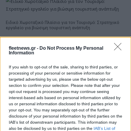
Ειδικό Χωροταξικό Πλαίσιο για τον Τουρισμό: Στρατηγικό
εργαλείο για βιώσιμη τουριστική ανάπτυξη
fleetnews.gr -
Do Not Process My Personal
Information
If you wish to opt-out of the sale, sharing to third parties, or
processing of your personal or sensitive information for
targeted advertising by us, please use the below opt-out
HELLENiQ ENERGY: Κέρδη
393 εκατ. ευρώ στο α'
section to confirm your selection. Please note that after your
ΣΤΑΣΥ: 29,4 χλμ. νέων
εξάμηνο – Στα 734 εκατ.
opt-out request is processed you may continue seeing
σιδηροτροχιών στο Μετρό
ευρώ τα EBITDA
interest-based ads based on personal information utilized by
της Αθήνας - Στο τελικό
στάδιο το μεγαλύτερο έργο
us or personal information disclosed to third parties prior to
αναβάθμισης
your opt-out. You may separately opt-out of the further
disclosure of your personal information by third parties on the
IAB’s list of downstream participants. This information may
also be disclosed by us to third parties on the
IAB’s List of