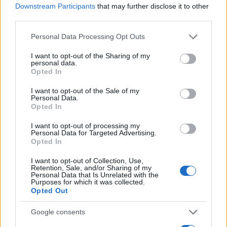
Downstream Participants
that may further disclose it to other
Η Chery επενδύει 75 εκατ. δολάρια στην KG Mobility
third parties.
Please note that this website/app uses one or more Google
Personal Data Processing Opt Outs
services and may gather and store information including but
not limited to your visit or usage behaviour. You may click to
I want to opt-out of the Sharing of my
personal data.
grant or deny consent to Google and its third-party tags to
Opted In
Το FIAT 500 Hybrid τώρα
use your data for below specified purposes in below Google
από 18.990 ευρώ
consent section.
I want to opt-out of the Sale of my
Personal Data.
Opted In
Ατρόμητος και Novibet
συνεχίζουν μαζί: Ανανέωση
I want to opt-out of processing my
Personal Data for Targeted Advertising.
της συνεργασίας τους μέχρι
Opted In
το 2028
I want to opt-out of Collection, Use,
Retention, Sale, and/or Sharing of my
Personal Data that Is Unrelated with the
Purposes for which it was collected.
Opted Out
18η συνεχόμενη χρονιά για τον ΟΤΕ στη διεθνή σειρά
Google consents
δεικτών FTSE4Good