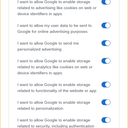
I want to allow Google to enable storage
related to advertising like cookies on web or
device identifiers in apps.
I want to allow my user data to be sent to
Alpha Bank: Για πρώτη φορά το Αρχαίο Θέατρο Επιδαύρου
Google for online advertising purposes.
άνοιξε τις πύλες του σε όλους
I want to allow Google to send me
personalized advertising.
I want to allow Google to enable storage
ΕΤΙΚΕΤΕΣ
Android
CarPlay
Ford
SmartDeviceLink
related to analytics like cookies on web or
Toyota
device identifiers in apps.
I want to allow Google to enable storage
related to functionality of the website or app.
I want to allow Google to enable storage
related to personalization.
I want to allow Google to enable storage
Προηγούμενο άρθρο
Επόμενο άρθρο
related to security, including authentication