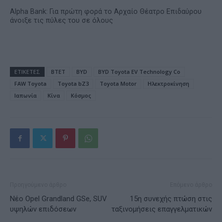
Alpha Bank: Για πρώτη φορά το Αρχαίο Θέατρο Επιδαύρου
άνοιξε τις πύλες του σε όλους
ΕΤΙΚΕΤΕΣ
BTET
BYD
BYD Toyota EV Technology Co
FAW Toyota
Toyota bZ3
Toyota Motor
Ηλεκτροκίνηση
Ιαπωνία
Κίνα
Κόσμος
Προηγούμενο άρθρο
Επόμενο άρθρο
Νέο Opel Grandland GSe, SUV
15η συνεχής πτώση στις
υψηλών επιδόσεων
ταξινομήσεις επαγγελματικών