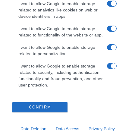
I want to allow Google to enable storage
ανοίγει δρόμο για δάνεια έως 5 δισ. σε μικρομεσαίες
related to analytics like cookies on web or
device identifiers in apps.
I want to allow Google to enable storage
related to functionality of the website or app.
I want to allow Google to enable storage
related to personalization.
I want to allow Google to enable storage
Β.Σ. Καρούλιας: Τζίρος 98,7
Deloitte Ελλάδος:
εκατ. ευρώ και αύξηση
Χρηματοοικονομικός
related to security, including authentication
κερδών 57% - Τα νέα
σύμβουλος της ΔΕΗ για την
functionality and fraud prevention, and other
στοιχήματα σε low & non
είσοδο στην πολωνική
user protection.
alcohol
αγορά ενέργειας
CONFIRM
Η Chery επενδύει 75 εκατ. δολάρια στην KG Mobility
Data Deletion
Data Access
Privacy Policy