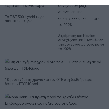
Το FIAT 500 Hybrid τώρα
από 18.990 ευρώ
Ατρόμητος και Novibet
συνεχίζουν μαζί: Ανανέωση
της συνεργασίας τους μέχρι
το 2028
18η συνεχόμενη χρονιά για τον ΟΤΕ στη διεθνή σειρά
δεικτών FTSE4Good