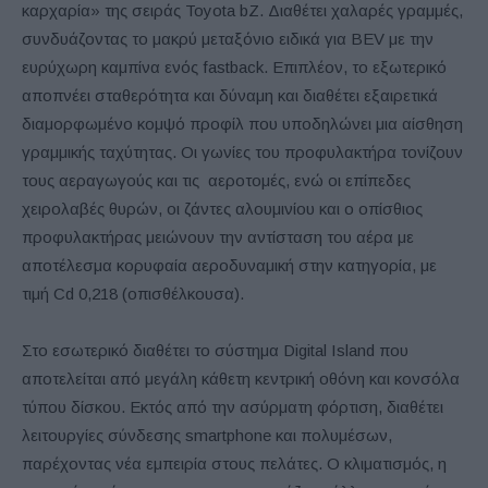
καρχαρία» της σειράς Toyota bZ. Διαθέτει χαλαρές γραμμές,
συνδυάζοντας το μακρύ μεταξόνιο ειδικά για BEV με την
ευρύχωρη καμπίνα ενός fastback. Επιπλέον, το εξωτερικό
αποπνέει σταθερότητα και δύναμη και διαθέτει εξαιρετικά
διαμορφωμένο κομψό προφίλ που υποδηλώνει μια αίσθηση
γραμμικής ταχύτητας. Οι γωνίες του προφυλακτήρα τονίζουν
τους αεραγωγούς και τις αεροτομές, ενώ οι επίπεδες
χειρολαβές θυρών, οι ζάντες αλουμινίου και ο οπίσθιος
προφυλακτήρας μειώνουν την αντίσταση του αέρα με
αποτέλεσμα κορυφαία αεροδυναμική στην κατηγορία, με
τιμή Cd 0,218 (οπισθέλκουσα).
Στο εσωτερικό διαθέτει το σύστημα Digital Island που
αποτελείται από μεγάλη κάθετη κεντρική οθόνη και κονσόλα
τύπου δίσκου. Εκτός από την ασύρματη φόρτιση, διαθέτει
λειτουργίες σύνδεσης smartphone και πολυμέσων,
παρέχοντας νέα εμπειρία στους πελάτες. Ο κλιματισμός, η