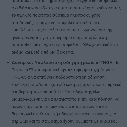
μπαταρίας, τα συστήματα ψύξης, ελέγχου και ασφάλειας
σχεδιάστηκαν ειδικά για αυτό το αυτοκίνητο, καθιστώντας
το υψηλής ποιότητας σύστημα ηλεκτροκίνησης
αποδοτικό, προηγμένο, ασφαλές και αξιόπιστο.
Επιπλέον, η Toyota αξιοποίησε την τεχνογνωσία της
ηλεκτροκίνησης για να περιορίσει την υποβάθμιση
μπαταρίας, με στόχο να διασφαλίσει 90% χωρητικότητα
ακόμα και μετά από μια δεκαετία.
Δυναμικό:
Απολαυστική οδήγηση μέσω e-TNGA.
Το
Toyota bZ3 χρησιμοποιεί την πλατφόρμα οχημάτων e-
TNGA για να επιτύχει απολαυστικότερη οδήγηση,
καλύτερη απόδοση, χαμηλό κέντρο βάρους και εξαιρετική
σταθερότητα χειρισμού. Η θέση οδήγησης είναι
διαμορφωμένη για να ελαχιστοποιεί την καταπόνηση, να
μειώνει την κόπωση μεγάλων αποστάσεων και να
δημιουργεί απολαυστική οδηγική εμπειρία. Η κίνηση, το
στρίψιμο και το σταμάτημα έχουν ρυθμιστεί με ακρίβεια,