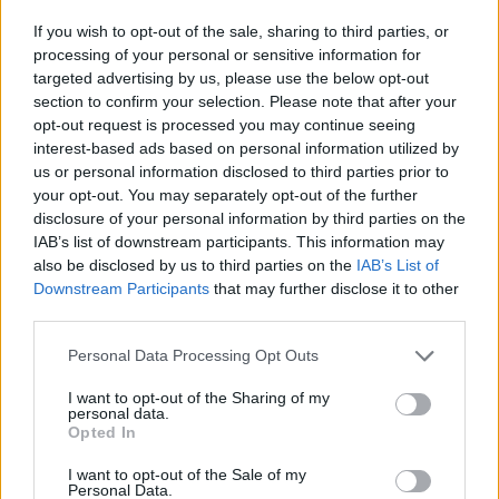
Αλαφούζος επιστρέφει στη
If you wish to opt-out of the sale, sharing to third parties, or
θέση του CEO
processing of your personal or sensitive information for
targeted advertising by us, please use the below opt-out
section to confirm your selection. Please note that after your
opt-out request is processed you may continue seeing
interest-based ads based on personal information utilized by
us or personal information disclosed to third parties prior to
your opt-out. You may separately opt-out of the further
Media: Με ενίσχυση 8 εκατ. ευρώ σε 451 επιχειρήσεις
disclosure of your personal information by third parties on the
ξεκίνησε το πρόγραμμα στήριξης- Κάλυψη εισφορών
IAB’s list of downstream participants. This information may
ΕΔΟΕΑΠ
also be disclosed by us to third parties on the
IAB’s List of
Downstream Participants
that may further disclose it to other
third parties.
Please note that this website/app uses one or more Google
Personal Data Processing Opt Outs
services and may gather and store information including but
not limited to your visit or usage behaviour. You may click to
I want to opt-out of the Sharing of my
personal data.
Η Toyota φέρνει νέα γενιά
Σε κινεζική… πολιορκία η
grant or deny consent to Google and its third-party tags to
Opted In
μπαταριών για τα υβριδικά
ευρωπαϊκή
use your data for below specified purposes in below Google
της
αυτοκινητοβιομηχανία
consent section.
I want to opt-out of the Sale of my
Personal Data.