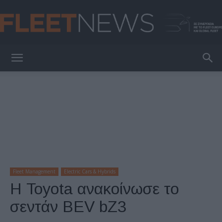
FleetNews
Fleet Management
Electric Cars & Hybrids
Η Toyota ανακοίνωσε το
σεντάν BEV bZ3