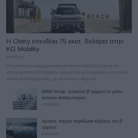
Η Chery επενδύει 75 εκατ. δολάρια στην
KG Mobility
04/08/2026
H στρατηγική συμμαχία ανάμεσα στην κινεζική Chery και τη
νοτιοκορεατική KG Mobility ανοίγει ένα νέο κεφάλαιο για τις δύο
αυτοκινητοβιομηχανίες, με φόντο την ενίσχυση...
BMW Group: Δύσκολο β’ τρίμηνο εν μέσω
έντονου ανταγωνισμού
03/08/2026
Ayvens: Iσχυρά περιθώρια κέρδους στο β’
τρίμηνο
03/08/2026