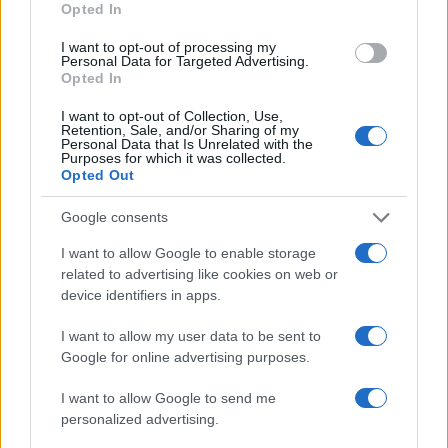
Opted In
I want to opt-out of processing my
Personal Data for Targeted Advertising.
Opted In
Νέο Audi A2 e-tron με στόχο την κορυφή της
αποδοτικότητας
I want to opt-out of Collection, Use,
Retention, Sale, and/or Sharing of my
Personal Data that Is Unrelated with the
Purposes for which it was collected.
Opted Out
Google consents
Ο Γιάννης Αγραβάνης στον
Βίκο Ιωαννίνων
I want to allow Google to enable storage
related to advertising like cookies on web or
Εθνική Παίδων: Απώλεσε
device identifiers in apps.
προβάδισμα 13 πόντων και
έχασε 84-89 από το Ισραήλ
I want to allow my user data to be sent to
Google for online advertising purposes.
I want to allow Google to send me
personalized advertising.
Ελληνική Αναπτυξιακή Τράπεζα: Με «προίκα» 2 δισ. ευρώ