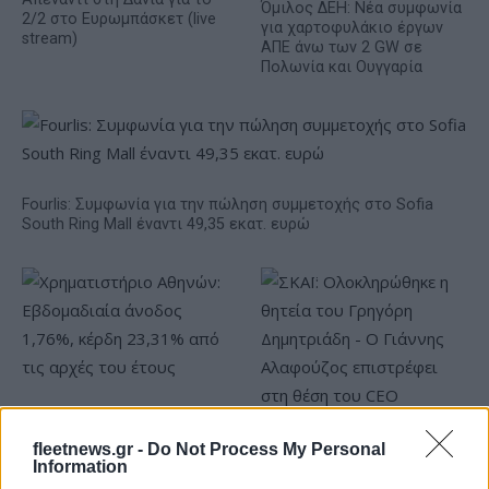
Όμιλος ΔΕΗ: Νέα συμφωνία
2/2 στο Ευρωμπάσκετ (live
για χαρτοφυλάκιο έργων
stream)
ΑΠΕ άνω των 2 GW σε
Πολωνία και Ουγγαρία
Fourlis: Συμφωνία για την πώληση συμμετοχής στο Sofia
South Ring Mall έναντι 49,35 εκατ. ευρώ
Χρηματιστήριο Αθηνών:
Εβδομαδιαία άνοδος 1,76%,
ΣΚΑΪ: Ολοκληρώθηκε η
fleetnews.gr -
Do Not Process My Personal
κέρδη 23,31% από τις αρχές
Information
θητεία του Γρηγόρη
του έτους
Δημητριάδη - Ο Γιάννης