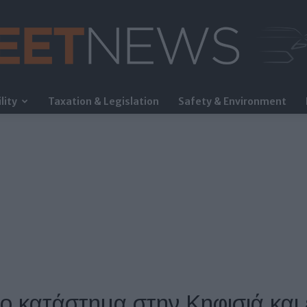
lity
Taxation & Legislation
Safety & Environment
FleetNews
έο κατάστημα στην Κηφισιά και 