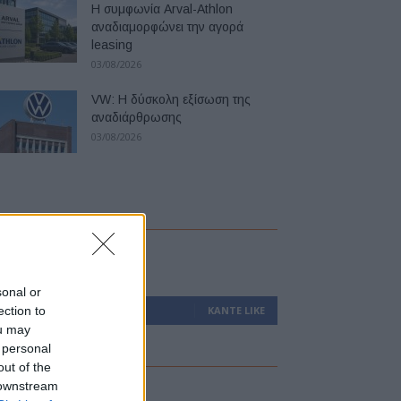
Η συμφωνία Arval-Athlon
αναδιαμορφώνει την αγορά
leasing
03/08/2026
VW: Η δύσκολη εξίσωση της
αναδιάρθρωσης
03/08/2026
ollow us
sonal or
ection to
0
Υποστηρικτές
ΚΆΝΤΕ LIKE
ou may
 personal
out of the
 downstream
atest