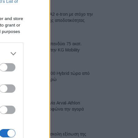
B’s List of
Νέο Audi A2 e-tron με στόχο την
er and store
κορυφή της αποδοτικότητας
to grant or
05/08/2026
ed purposes
Η Chery επενδύει 75 εκατ.
δολάρια στην KG Mobility
04/08/2026
Το FIAT 500 Hybrid τώρα από
18.990 ευρώ
04/08/2026
Η συμφωνία Arval-Athlon
αναδιαμορφώνει την αγορά
leasing
03/08/2026
VW: Η δύσκολη εξίσωση της