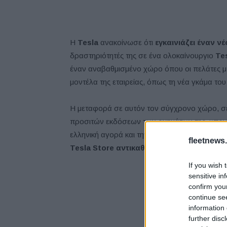
Η
Tesla
ανακοίνωσε ότι
εγκαινιάζει έναν ν
δραστηριότητές της σε ένα ολοκαίνουργιο
Tes
έναν αναβαθμισμένο χώρο όπου οι πελάτες 
μοντέλα της εταιρείας, όπως τη νέα γκάμα του
Η μεταφορά σε αυτόν τον σύγχρονο χώρο, σ
προσιτών εκδόσεων των οχημάτων της, υπογρ
ελληνική αγορά και την αποστολή της για επι
fleetnews.
Tesla Store αντικαθιστά πλήρως το προ
If you wish 
sensitive in
confirm you
continue se
information 
further disc