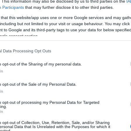
. This information may also be disclosed by us to third parties on the
IA
Participants
that may further disclose it to other third parties.
 that this website/app uses one or more Google services and may gath
including but not limited to your visit or usage behaviour. You may click 
 to Google and its third-party tags to use your data for below specifi
ogle consent section.
οποιεί το δίκτυο δοκιμαστικών οδήγησης σε όλη τη χώρα,
l Data Processing Opt Outs
ην ανακάλυψη των οχημάτων της από το κοινό.
o opt-out of the Sharing of my personal data.
ίες self-serve test drive στην Ελλάδα
, οι οποίες
In
νδιαφερόμενους μια ευέλικτη, άνετη και πλήρως ψηφιακή
o opt-out of the Sale of my Personal Data.
 είναι απλή. Τα οχήματα βρίσκονται σταθμευμένα και
In
 ηλεκτρονικά την ώρα που τον εξυπηρετεί και ολοκληρώνει
μματισμένη ώρα, η ομάδα της Tesla ξεκλειδώνει το
to opt-out of processing my Personal Data for Targeted
ing.
ή υποστήριξη αν χρειαστεί. Στη συνέχεια, ο οδηγός
In
ε απόλυτη άνεση και τον δικό του ρυθμό. Το νέο αυτό
o opt-out of Collection, Use, Retention, Sale, and/or Sharing
ιστη αυτονομία και ευκολία, ιδανικό για όσους
ersonal Data that Is Unrelated with the Purposes for which it
κό ή περιορισμούς ωραρίου.
lected.