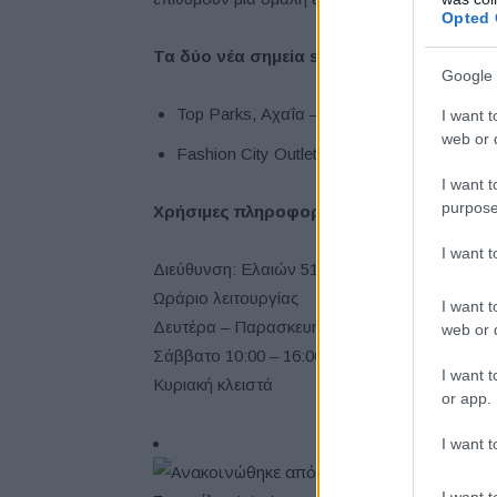
Opted 
Τα δύο νέα σημεία self-serve είναι τα εξής
Google 
Top Parks, Αχαΐα – λειτουργία από 1 έως 
I want t
web or d
Fashion City Outlet, Λάρισα – λειτουργία
I want t
purpose
Χρήσιμες πληροφορίες για το νέο Tesla S
I want 
Διεύθυνση: Ελαιών 51, Κηφισιά
Ωράριο λειτουργίας
I want t
Δευτέρα – Παρασκευή 10:00 – 20:00
web or d
Σάββατο 10:00 – 16:00
I want t
Κυριακή κλειστά
or app.
I want t
I want t