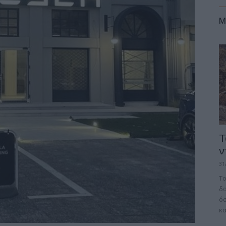
M
Τ
ν
31
Το
δο
όσ
κα