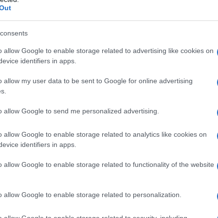
Out
:
consents
30 Νοεμβρίου
o allow Google to enable storage related to advertising like cookies on
evice identifiers in apps.
 από 10 Νοεμβρίου έως 10 Δεκεμβρίου
o allow my user data to be sent to Google for online advertising
s.
tore
to allow Google to send me personalized advertising.
o allow Google to enable storage related to analytics like cookies on
evice identifiers in apps.
o allow Google to enable storage related to functionality of the website
o allow Google to enable storage related to personalization.
o allow Google to enable storage related to security, including