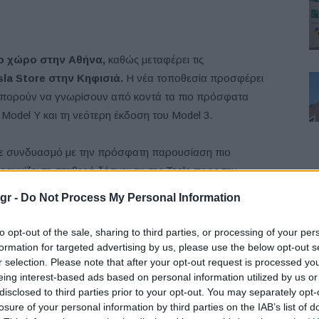
έο χώρο στην Αθήνα,
καθώς μεταφέρει τις
la Store στην Κηφισιά.
Η νέα τοποθεσία προσφέρει
μπορούν να γνωρίσουν από κοντά τα πιο πρόσφατα
 Model Y και τη νεότερη έκδοση του Model 3.
ε συνδυασμό με την πρόσφατη παρουσίαση πιο
αμμίζει τη σταθερή δέσμευση της Tesla προς την
τάχυνση της μετάβασης στην καθαρή ενέργεια.
Το νέο
gr -
Do Not Process My Personal Information
F
ηγούμενο κατάστημα στην Κηφισιά.
to opt-out of the sale, sharing to third parties, or processing of your per
formation for targeted advertising by us, please use the below opt-out s
r selection. Please note that after your opt-out request is processed y
eing interest-based ads based on personal information utilized by us or
disclosed to third parties prior to your opt-out. You may separately opt-
losure of your personal information by third parties on the IAB’s list of
L