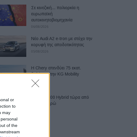
Σε κινεζική… πολιορκία η
ευρωπαϊκή
αυτοκινητοβιομηχανία
06/08/2026
Νέο Audi A2 e-tron με στόχο την
κορυφή της αποδοτικότητας
05/08/2026
Η Chery επενδύει 75 εκατ.
δολάρια στην KG Mobility
04/08/2026
Το FIAT 500 Hybrid τώρα από
sonal or
18.990 ευρώ
ection to
04/08/2026
ou may
 personal
out of the
 downstream