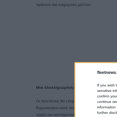
πράσινο και ευημερούν μέλλον.
fleetnews.
If you wish 
Μια ολοκληρωμένη και διασυνδεδεμένη 
sensitive in
confirm you
Οι προτάσεις θα επιτρέψουν την αναγκαία ε
continue se
information 
θερμοκηπίου κατά την επόμενη δεκαετία. Συ
further disc
τομείς και αυστηροποίηση του υφιστάμενου 