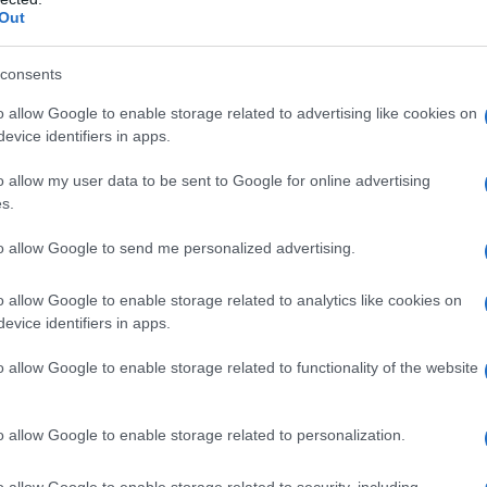
όμη περισσότερο το συνολικό ανώτατο όριο εκπομπών
Out
ς του. Η Επιτροπή
προτείνει
επίσης τη σταδιακή
πής για τις αεροπορικές μεταφορές και
consents
α αντιστάθμισης και μείωσης των ανθρακούχων
o allow Google to enable storage related to advertising like cookies on
εταφορές (CORSIA), καθώς και τη συμπερίληψη, για πρώτη
evice identifiers in apps.
εταφορές στο ΣΕΔΕ της ΕΕ. Προκειμένου να
o allow my user data to be sent to Google for online advertising
ομπών στις οδικές μεταφορές και τα κτίρια, δημιουργείται
s.
ών για τη διανομή καυσίμων για τις οδικές μεταφορές
 να αυξηθεί το μέγεθος των ταμείων καινοτομίας και
to allow Google to send me personalized advertising.
o allow Google to enable storage related to analytics like cookies on
ικές δαπάνες του ενωσιακού προϋπολογισμού για το
evice identifiers in apps.
πανήσουν το σύνολο των εσόδων τους από την
ται με το κλίμα και την ενέργεια
. Ένα ειδικό μέρος
o allow Google to enable storage related to functionality of the website
ικές μεταφορές και τα κτίρια θα πρέπει να
καλύπτει τον
α νοικοκυριά, τις πολύ μικρές επιχειρήσεις και
o allow Google to enable storage related to personalization.
o allow Google to enable storage related to security, including