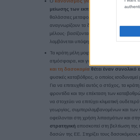
Ο
κανονισμός για τον επιμερισμό τω
authenti
μείωσης των εκπομπών σε κάθε κράτο
θαλάσσιες μεταφορές, τη γεωργία, τα απόβλ
αναγνωρίζουν τα διαφορετικά σημεία εκκίνη
μέλους· βασίζονται δε στο κατά κεφαλήν
λαμβάνεται υπόψη η οικονομική αποδοτικό
Τα κράτη μέλη μοιράζονται επίσης την ευ
ατμόσφαιρα, και για τον λόγο αυτόν ο
καν
και τη δασοκομία
θέτει έναν συνολικό
φυσικές καταβόθρες, ο οποίος ισοδυναμεί
Για να επιτευχθεί αυτός ο στόχος, τα κράτ
φροντίδα και την επέκταση των καταβοθρώ
να στοχεύει να επιτύχει κλιματική ουδετερό
γεωργίας, συμπεριλαμβανομένων και των
οφείλονται στη χρήση λιπασμάτων και στη
στρατηγική
αποσκοπεί στη βελτίωση της π
δασών της ΕΕ. Στηρίζει τους δασοκόμους κ