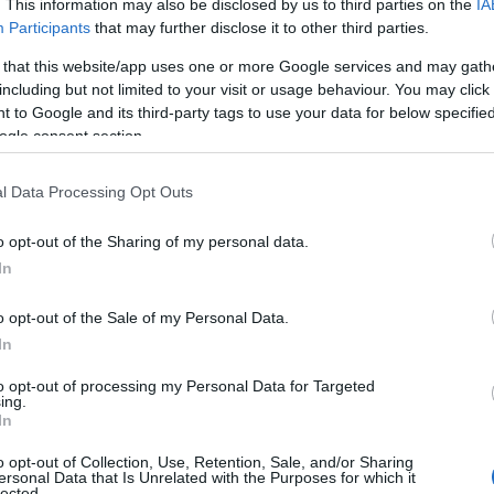
. This information may also be disclosed by us to third parties on the
IA
υψηλότερη ενεργειακή απόδοση· ταχύτερη ανάπτυξη
Participants
that may further disclose it to other third parties.
αι των υποδομών και των καυσίμων για τη στήριξή
 that this website/app uses one or more Google services and may gath
κών με τους στόχους της Ευρωπαϊκής Πράσινης
including but not limited to your visit or usage behaviour. You may click 
ής άνθρακα· και εργαλεία για τη διατήρηση και την
 to Google and its third-party tags to use your data for below specifi
.
ogle consent section.
l Data Processing Opt Outs
o opt-out of the Sharing of my personal data.
In
o opt-out of the Sale of my Personal Data.
In
to opt-out of processing my Personal Data for Targeted
κπομπών
(ΣΕΔΕ) της ΕΕ καθορίζει την τιμή των
ing.
In
 το ανώτατο όριο εκπομπών από ορισμένους
αία 16 χρόνια έχει
μειώσει με επιτυχία τις εκπομπές
o opt-out of Collection, Use, Retention, Sale, and/or Sharing
ersonal Data that Is Unrelated with the Purposes for which it
ς και τις ενεργοβόρες βιομηχανίες κατά 42,6%
.
lected.