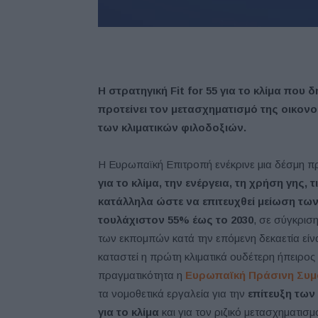
Η στρατηγική Fit for 55 για το κλίμα που
προτείνει τον μετασχηματισμό της οικονο
των κλιματικών φιλοδοξιών.
Η Ευρωπαϊκή Επιτροπή ενέκρινε μια δέσμη 
για το κλίμα, την ενέργεια, τη χρήση γη
κατάλληλα ώστε να επιτευχθεί μείωση τ
τουλάχιστον 55% έως το 2030
, σε σύγκριση
των εκπομπών κατά την επόμενη δεκαετία είν
καταστεί η πρώτη κλιματικά ουδέτερη ήπειρος 
πραγματικότητα η
Ευρωπαϊκή Πράσινη Συ
τα νομοθετικά εργαλεία για την
επίτευξη τω
για το κλίμα
και για τον ριζικό μετασχηματισμό