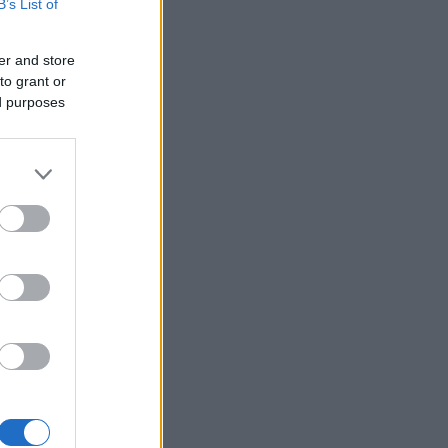
B’s List of
er and store
to grant or
ed purposes