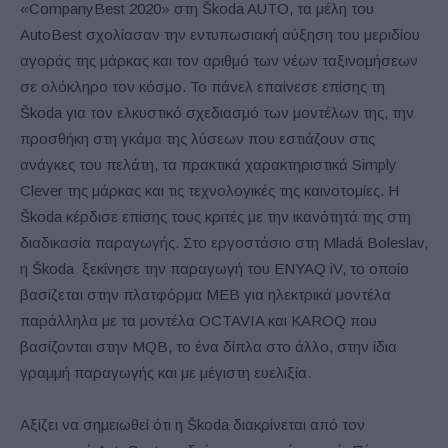
«CompanyBest 2020» στη Škoda AUTO, τα μέλη του
AutoBest σχολίασαν την εντυπωσιακή αύξηση του μεριδίου
αγοράς της μάρκας και τον αριθμό των νέων ταξινομήσεων
σε ολόκληρο τον κόσμο. Το πάνελ επαίνεσε επίσης τη
Škoda για τον ελκυστικό σχεδιασμό των μοντέλων της, την
προσθήκη στη γκάμα της λύσεων που εστιάζουν στις
ανάγκες του πελάτη, τα πρακτικά χαρακτηριστικά Simply
Clever της μάρκας και τις τεχνολογικές της καινοτομίες. Η
Škoda κέρδισε επίσης τους κριτές με την ικανότητά της στη
διαδικασία παραγωγής. Στο εργοστάσιο στη Mladá Boleslav,
η Škoda ξεκίνησε την παραγωγή του ENYAQ iV, το οποίο
βασίζεται στην πλατφόρμα ΜΕΒ για ηλεκτρικά μοντέλα
παράλληλα με τα μοντέλα OCTAVIA και KAROQ που
βασίζονται στην MQB, το ένα δίπλα στο άλλο, στην ίδια
γραμμή παραγωγής και με μέγιστη ευελιξία.
Αξίζει να σημειωθεί ότι η Škoda διακρίνεται από τον