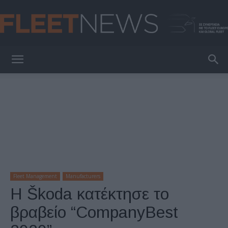
FleetNews
Fleet Management
Manufacturers
Η Škoda κατέκτησε το
βραβείο “CompanyBest