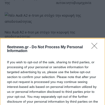
της
αυτοκινητοβιομηχανία
Νέο Audi A2 e-tron με στόχο την κορυφή της
αποδοτικότητας
fleetnews.gr -
Do Not Process My Personal
Information
If you wish to opt-out of the sale, sharing to third parties, or
Ο Γιάννης Αγραβάνης στον
processing of your personal or sensitive information for
Βίκο Ιωαννίνων
targeted advertising by us, please use the below opt-out
section to confirm your selection. Please note that after your
Εθνική Παίδων: Απώλεσε
opt-out request is processed you may continue seeing
προβάδισμα 13 πόντων και
έχασε 84-89 από το Ισραήλ
interest-based ads based on personal information utilized by
us or personal information disclosed to third parties prior to
your opt-out. You may separately opt-out of the further
disclosure of your personal information by third parties on the