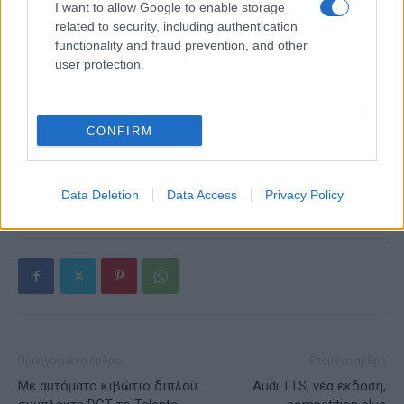
I want to allow Google to enable storage
related to security, including authentication
functionality and fraud prevention, and other
user protection.
Alpha Bank: Για πρώτη φορά το Αρχαίο Θέατρο Επιδαύρου
άνοιξε τις πύλες του σε όλους
CONFIRM
ΕΤΙΚΕΤΕΣ
AUTOBEST
CompanyBest 2020
Škoda AUTO
Data Deletion
Data Access
Privacy Policy
Ευρώπη
Προηγούμενο άρθρο
Επόμενο άρθρο
Με αυτόματο κιβώτιο διπλού
Audi TTS, νέα έκδοση,