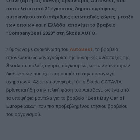
Ο ανεξάρτητος διεθνής οργανισμός AutoBest, που
αποτελείται από 31 έγκριτους δημοσιογράφους
αυτοκινήτου από ισάριθμες ευρωπαϊκές χώρες, μεταξύ
των οποίων και η Ελλάδα, απονέμει το βραβείο
“CompanyBest 2020” στη Škoda AUTO.
Σύμφωνα με ανακοίνωση του
AutoBest
, το βραβείο
απονέμεται ως «αναγνώριση της δυναμικής ανάπτυξης της
Škoda
σε πολλές αγορές παγκοσμίως και των καινοτόμων
διαδικασιών που έχει παρουσιάσει στην παραγωγή
οχημάτων». Αξίζει να αναφερθεί ότι η Škoda OCTAVIA
βρίσκεται ήδη στην τελική φάση του AutoBest, ως ένα από
τα υποψήφια μοντέλα για το βραβείο
“
Best
Buy
Car
of
Europe
2021”
, του πιο προβεβλημένου ετήσιου βραβείου
του οργανισμού.