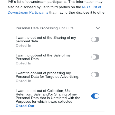
IAB’s list of downstream participants. This information may
also be disclosed by us to third parties on the
IAB’s List of
Ελληνική Αναπτυξιακή Τράπεζα: Με «προίκα» 2 δισ. ευρώ
Downstream Participants
that may further disclose it to other
ανοίγει δρόμο για δάνεια έως 5 δισ. σε μικρομεσαίες
third parties.
Please note that this website/app uses one or more Google
Personal Data Processing Opt Outs
services and may gather and store information including but
not limited to your visit or usage behaviour. You may click to
I want to opt-out of the Sharing of my
personal data.
grant or deny consent to Google and its third-party tags to
Opted In
use your data for below specified purposes in below Google
consent section.
I want to opt-out of the Sale of my
Personal Data.
Opted In
Β.Σ. Καρούλιας: Τζίρος 98,7
Deloitte Ελλάδος:
I want to opt-out of processing my
εκατ. ευρώ και αύξηση
Χρηματοοικονομικός
Personal Data for Targeted Advertising.
κερδών 57% - Τα νέα
σύμβουλος της ΔΕΗ για την
Opted In
στοιχήματα σε low & non
είσοδο στην πολωνική
alcohol
αγορά ενέργειας
I want to opt-out of Collection, Use,
Retention, Sale, and/or Sharing of my
Personal Data that Is Unrelated with the
Purposes for which it was collected.
Opted Out
Η Chery επενδύει 75 εκατ. δολάρια στην KG Mobility