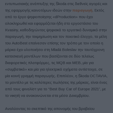
εντυπωσιακής ανάπτυξης της Škoda στις διεθνείς αγορές και
της εφαρμογής καινοτόμων ιδεών στην
παραγωγή
. Εκτός
από το έργο ψηφιοποίησης «dProduction» που έχει
ολοκληρωθεί και εφαρμόζεται ήδη στο εργοστάσιο του
Kvasiny, καθοδηγώντας ψηφιακά το εργατικό δυναμικό στην
παραγωγή, την τεκμηρίωση και τον ποιοτικό έλεγχο, τα μέλη
του AutoBest επαίνεσαν επίσης τον τρόπο με τον οποίο η
μάρκα έχει υλοποιήσει στη Mladá Boleslav την ταυτόχρονη
κατασκευή μοντέλων που βασίζονται σε δύο τελείως
διαφορετικές πλατφόρμες, τις MQB και MEB, μία για
«συμβατικά» και μία για ηλεκτρικά οχήματα αντίστοιχα, σε
μία κοινή γραμμή παραγωγής. Επιπλέον, η Škoda OCTAVIA,
το μοντέλο με τις καλύτερες πωλήσεις της μάρκας, είναι ένας
από τους φιναλίστ για το “Best Buy Car of Europe 2021”, με
το νικητή να ανακοινώνεται στα μέσα Δεκεμβρίου.
Αναλύοντας το σκεπτικό της απονομής του βραβείου