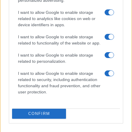
personalized advertising.
I want to allow Google to enable storage
Η συμφωνία Arval-Athlon αναδιαμορφώνει την αγορά leasing
related to analytics like cookies on web or
device identifiers in apps.
I want to allow Google to enable storage
related to functionality of the website or app.
VW: Η δύσκολη εξίσωση
I want to allow Google to enable storage
της αναδιάρθρωσης
related to personalization.
18η συνεχόμενη χρονιά για
τον ΟΤΕ στη διεθνή σειρά
δεικτών FTSE4Good
I want to allow Google to enable storage
related to security, including authentication
functionality and fraud prevention, and other
user protection.
Alpha Bank: Για πρώτη φορά το Αρχαίο Θέατρο Επιδαύρου
CONFIRM
άνοιξε τις πύλες του σε όλους