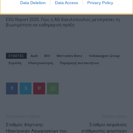
Data Deletion
Data Access
Privacy Policy
ESG Report 2025: Πώς η ΑΒ Βασιλόπουλος μετατρέπει τη
βιωσιμότητα σε καθημερινή πράξη
ΕΤΙΚΕΤΕΣ
Audi
BEV
Mercedes-Benz
Volkswagen Group
Ευρώπη
Ηλεκτροκίνηση
Παραγωγή αυτοκινήτων
Προηγούμενο άρθρο
Επόμενο άρθρο
Σταθμός Φόρτισης
Σταθμοί ασφαλούς
Ηλεκτρικών Λεωφορείων του
στάθμευσης φορτηγών