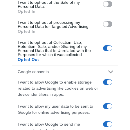
consent section.
I want to opt-out of the Sale of my
Personal Data.
Opted In
I want to opt-out of processing my
HELLENiQ ENERGY: Κέρδη 393 εκατ. ευρώ στο α' εξάμηνο –
Personal Data for Targeted Advertising.
Στα 734 εκατ. ευρώ τα EBITDA
Opted In
I want to opt-out of Collection, Use,
Retention, Sale, and/or Sharing of my
Personal Data that Is Unrelated with the
Purposes for which it was collected.
Opted Out
Google consents
ΥΠΕΘΟΟ: Νέες επενδύσεις
1 δισ. ευρώ ως το 2028 για
I want to allow Google to enable storage
την Ενέργεια
related to advertising like cookies on web or
Viohalco: Αυξημένος κατά
14% ο τζίρος στο α'
device identifiers in apps.
εξάμηνο, στα 4,3 δισ. ευρώ
– Στα 446 εκατ. ευρώ τα
I want to allow my user data to be sent to
EBITDA
Google for online advertising purposes.
I want to allow Google to send me