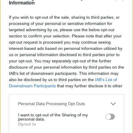
Information
στόχο την κορυφή της
δολάρια στην KG Mobility
αποδοτικότητας
If you wish to opt-out of the sale, sharing to third parties, or
processing of your personal or sensitive information for
targeted advertising by us, please use the below opt-out
section to confirm your selection. Please note that after your
Το FIAT 500 Hybrid τώρα από 18.990 ευρώ
opt-out request is processed you may continue seeing
interest-based ads based on personal information utilized by
us or personal information disclosed to third parties prior to
your opt-out. You may separately opt-out of the further
disclosure of your personal information by third parties on the
IAB’s list of downstream participants. This information may
also be disclosed by us to third parties on the
IAB’s List of
Downstream Participants
that may further disclose it to other
Νόλεϊ: «Ανυπομονώ να
third parties.
ζήσω την εκπληκτική
Πάρκερ: «Όνειρό μου να
ενέργεια των οπαδών της
Please note that this website/app uses one or more Google
Personal Data Processing Opt Outs
κατακτήσω το ΝΒΑ Europe
ΑΕΚ»
services and may gather and store information including but
με τη Βιλερμπάν» - Η
not limited to your visit or usage behaviour. You may click to
I want to opt-out of the Sharing of my
διευκρινιστική ανάρτηση
personal data.
που έκανε
grant or deny consent to Google and its third-party tags to
Opted In
use your data for below specified purposes in below Google