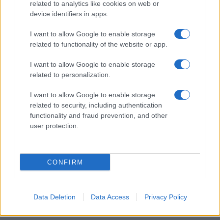
related to analytics like cookies on web or
device identifiers in apps.
ΕΤΙΚΕΤΕΣ
International Friendship Foundation
Japan Week
Nissan
Nissan - Νικ. Ι. Θεοχαράκης Α.Ε.
Δήμος Αθηναίων
I want to allow Google to enable storage
Ελληνο-Ιαπωνικός Σύνδεσμος
Ιαπωνική Εβδομάδα
related to functionality of the website or app.
Πρεσβεία της Ιαπωνίας
I want to allow Google to enable storage
related to personalization.
I want to allow Google to enable storage
related to security, including authentication
functionality and fraud prevention, and other
user protection.
Προηγούμενο άρθρο
Επόμενο άρθρο
Το Mobility Innovators Forum
Lime: 5 λανθασμένες
της Hyundai
πεποιθήσεις για τα ηλεκτρικά
CONFIRM
πατίνια
Data Deletion
Data Access
Privacy Policy
ΠΑΡΟΜΟΙΑ ΑΡΘΡΑ