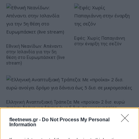
Εφές: Χωρίς Παπαγιάννη
στην έναρξη της σεζόν
Εθνική Νεανίδων: Απέναντι
στην Ισλανδία για την 5η
θέση στο Ευρωμπάσκετ (live
stream)
Ελληνική Αναπτυξιακή Τράπεζα: Με «προίκα» 2 δισ. ευρώ
ανοίγει δρόμο για δάνεια έως 5 δισ. σε μικρομεσαίες
fleetnews.gr -
Do Not Process My Personal
Information