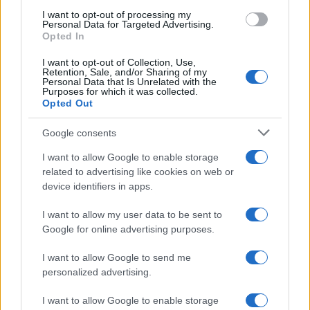
I want to opt-out of processing my
Ατρόμητος και Novibet
Personal Data for Targeted Advertising.
συνεχίζουν μαζί: Ανανέωση
Opted In
της συνεργασίας τους μέχρι
το 2028
I want to opt-out of Collection, Use,
Retention, Sale, and/or Sharing of my
Personal Data that Is Unrelated with the
Purposes for which it was collected.
Opted Out
Google consents
18η συνεχόμενη χρονιά για τον ΟΤΕ στη διεθνή σειρά
I want to allow Google to enable storage
δεικτών FTSE4Good
related to advertising like cookies on web or
device identifiers in apps.
I want to allow my user data to be sent to
Google for online advertising purposes.
Alpha Bank: Για πρώτη φορά το Αρχαίο Θέατρο Επιδαύρου
I want to allow Google to send me
άνοιξε τις πύλες του σε όλους
personalized advertising.
I want to allow Google to enable storage