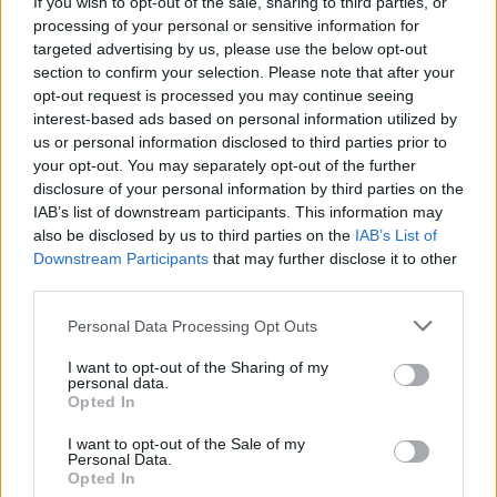
If you wish to opt-out of the sale, sharing to third parties, or
processing of your personal or sensitive information for
targeted advertising by us, please use the below opt-out
section to confirm your selection. Please note that after your
opt-out request is processed you may continue seeing
Β.Σ. Καρούλιας: Τζίρος 98,7
Deloitte Ελλάδος:
interest-based ads based on personal information utilized by
εκατ. ευρώ και αύξηση
Χρηματοοικονομικός
us or personal information disclosed to third parties prior to
κερδών 57% - Τα νέα
σύμβουλος της ΔΕΗ για την
your opt-out. You may separately opt-out of the further
στοιχήματα σε low & non
είσοδο στην πολωνική
disclosure of your personal information by third parties on the
alcohol
αγορά ενέργειας
IAB’s list of downstream participants. This information may
also be disclosed by us to third parties on the
IAB’s List of
Downstream Participants
that may further disclose it to other
third parties.
Η Chery επενδύει 75 εκατ. δολάρια στην KG Mobility
Please note that this website/app uses one or more Google
Personal Data Processing Opt Outs
services and may gather and store information including but
not limited to your visit or usage behaviour. You may click to
I want to opt-out of the Sharing of my
personal data.
grant or deny consent to Google and its third-party tags to
Opted In
use your data for below specified purposes in below Google
consent section.
I want to opt-out of the Sale of my
Το FIAT 500 Hybrid τώρα
Personal Data.
από 18.990 ευρώ
Opted In