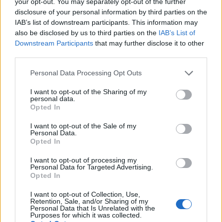
your opt-out. You may separately opt-out of the further
disclosure of your personal information by third parties on the
IAB’s list of downstream participants. This information may
also be disclosed by us to third parties on the
IAB’s List of
Downstream Participants
that may further disclose it to other
Η Toyota φέρνει νέα γενιά
Σε κινεζική… πολιορκία η
third parties.
μπαταριών για τα υβριδικά
ευρωπαϊκή
της
αυτοκινητοβιομηχανία
Please note that this website/app uses one or more Google
Personal Data Processing Opt Outs
services and may gather and store information including but
not limited to your visit or usage behaviour. You may click to
I want to opt-out of the Sharing of my
personal data.
grant or deny consent to Google and its third-party tags to
Opted In
use your data for below specified purposes in below Google
consent section.
I want to opt-out of the Sale of my
Νέο Audi A2 e-tron με στόχο την κορυφή της
Personal Data.
αποδοτικότητας
Opted In
I want to opt-out of processing my
Personal Data for Targeted Advertising.
Opted In
I want to opt-out of Collection, Use,
Retention, Sale, and/or Sharing of my
Personal Data that Is Unrelated with the
Purposes for which it was collected.
Γιαννακόπουλος: «Όταν σου