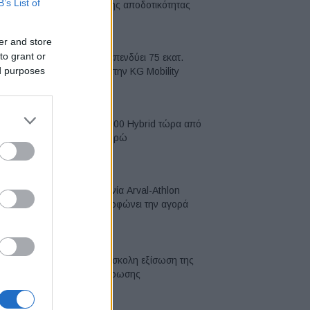
B’s List of
κορυφή της αποδοτικότητας
05/08/2026
er and store
to grant or
Η Chery επενδύει 75 εκατ.
ed purposes
δολάρια στην KG Mobility
04/08/2026
Το FIAT 500 Hybrid τώρα από
18.990 ευρώ
04/08/2026
Η συμφωνία Arval-Athlon
αναδιαμορφώνει την αγορά
leasing
03/08/2026
VW: Η δύσκολη εξίσωση της
αναδιάρθρωσης
03/08/2026