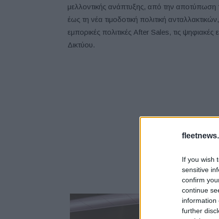
μελλοντικής ανάπτυξης, από την αποτύπωση τη
έως τη νέα τιμοδοτική πολιτική ανταλλακτικώ
εμπορικές πολιτικές After Sales, τις ψηφιακές
Δικτύου.
fleetnews.
If you wish 
sensitive in
confirm you
continue se
information 
further disc