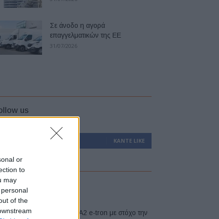
Σε άνοδο η αγορά
επαγγελματικών της ΕΕ
31/07/2026
ollow us
0
Υποστηρικτές
ΚΆΝΤΕ LIKE
sonal or
ection to
ou may
atest
 personal
out of the
 downstream
Νέο Audi A2 e-tron με στόχο την