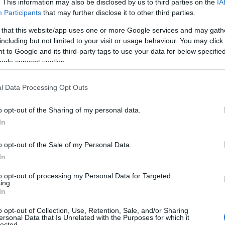
. This information may also be disclosed by us to third parties on the
IA
Participants
that may further disclose it to other third parties.
 that this website/app uses one or more Google services and may gath
including but not limited to your visit or usage behaviour. You may click 
 to Google and its third-party tags to use your data for below specifi
ogle consent section.
l Data Processing Opt Outs
o opt-out of the Sharing of my personal data.
In
o opt-out of the Sale of my Personal Data.
In
to opt-out of processing my Personal Data for Targeted
ing.
In
er Sales ως βασικού πυλώνα ανάπτυξης για την
άλλον όπου η αγορά αυτοκινήτου μεταβάλλεται
o opt-out of Collection, Use, Retention, Sale, and/or Sharing
ersonal Data that Is Unrelated with the Purposes for which it
 επάρκεια, η διαθεσιμότητα ανταλλακτικών και
lected.