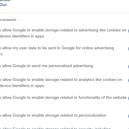
νολική εμπειρία πελάτη αποτελούν κρίσιμους
Out
ας εμπιστοσύνης.
consents
καν οι βασικές κατευθύνσεις για την ενίσχυση της
o allow Google to enable storage related to advertising like cookies on
τυο Συνεργατών,
με στόχο την αύξηση της
evice identifiers in apps.
ρινής λειτουργίας και την περαιτέρω ανάπτυξη τόσο στο
o allow my user data to be sent to Google for online advertising
χή στελεχών από όλα τα κρίσιμα πεδία του After Sales
s.
ή αντίληψη, καλύτερο συντονισμό και σταθερή
to allow Google to send me personalized advertising.
o allow Google to enable storage related to analytics like cookies on
evice identifiers in apps.
o allow Google to enable storage related to functionality of the website
o allow Google to enable storage related to personalization.
o allow Google to enable storage related to security, including