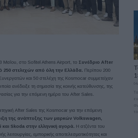
αΐου, στο Sofitel Athens Airport, το
Συνέδριο After
Τ
ό 250 στελεχών από όλη την Ελλάδα.
Περίπου 200
1
υνεργατών και 50 στελέχη της Kosmocar συμμετείχαν
04
ποία ανέδειξε τη σημασία της κοινής κατεύθυνσης, της
Το
ασίας για την επόμενη ημέρα του After Sales.
εν
αν
τηγική After Sales της Kosmocar για την επόμενη
το
ριξη της ανάπτυξης των μαρκών Volkswagen,
 και Skoda στην ελληνική αγορά.
Η ατζέντα του
ής λειτουργίας, εμπορικής αποτελεσματικότητας και