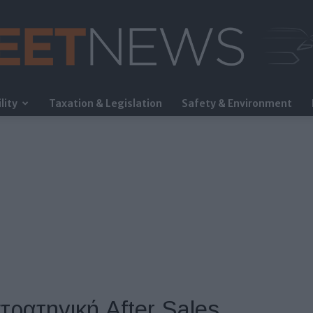
lity
Taxation & Legislation
Safety & Environment
FleetNews
τρατηγική After Sales