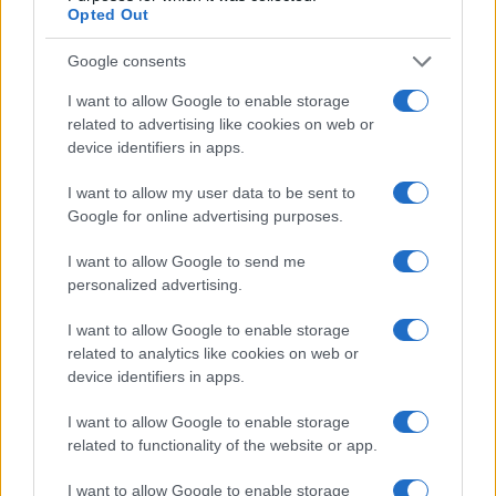
βιωσιμότητα σε καθημερινή πράξη
Opted Out
Google consents
I want to allow Google to enable storage
related to advertising like cookies on web or
Stoiximan: «Πού ήσουν;» στις μεγάλες στιγμές του
device identifiers in apps.
Ολυμπιακού
I want to allow my user data to be sent to
Google for online advertising purposes.
I want to allow Google to send me
ΕΤΙΚΕΤΕΣ
BEV
General Motors
Honda
Prologue
SUV
personalized advertising.
Ηλεκτροκίνηση
ΗΠΑ
Κόσμος
I want to allow Google to enable storage
related to analytics like cookies on web or
device identifiers in apps.
I want to allow Google to enable storage
related to functionality of the website or app.
I want to allow Google to enable storage