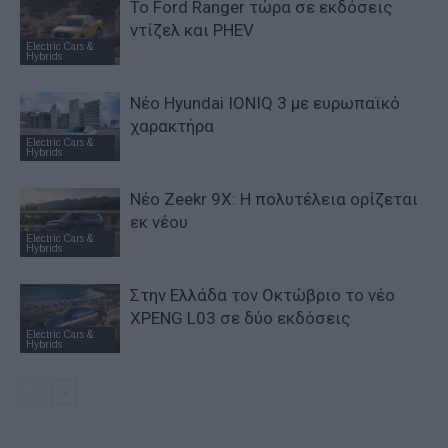
Το Ford Ranger τώρα σε εκδόσεις
ντίζελ και PHEV
Electric Cars &
Hybrids
Νέο Hyundai IONIQ 3 με ευρωπαϊκό
χαρακτήρα
Electric Cars &
Hybrids
Νέο Zeekr 9X: Η πολυτέλεια ορίζεται
εκ νέου
Electric Cars &
Hybrids
Στην Ελλάδα τον Οκτώβριο το νέο
XPENG L03 σε δύο εκδόσεις
Electric Cars &
Hybrids