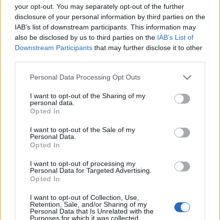
your opt-out. You may separately opt-out of the further
disclosure of your personal information by third parties on the
IAB’s list of downstream participants. This information may
also be disclosed by us to third parties on the
IAB’s List of
Η συμφωνία Arval-Athlon αναδιαμορφώνει την αγορά leasing
Downstream Participants
that may further disclose it to other
third parties.
Please note that this website/app uses one or more Google
Personal Data Processing Opt Outs
services and may gather and store information including but
not limited to your visit or usage behaviour. You may click to
I want to opt-out of the Sharing of my
VW: Η δύσκολη εξίσωση
personal data.
grant or deny consent to Google and its third-party tags to
της αναδιάρθρωσης
Opted In
use your data for below specified purposes in below Google
Alpha Bank: Για πρώτη φορά
consent section.
I want to opt-out of the Sale of my
το Αρχαίο Θέατρο
Personal Data.
Επιδαύρου άνοιξε τις πύλες
Opted In
του σε όλους
I want to opt-out of processing my
Personal Data for Targeted Advertising.
Opted In
I want to opt-out of Collection, Use,
Retention, Sale, and/or Sharing of my
Personal Data that Is Unrelated with the
ESG Report 2025: Πώς η ΑΒ Βασιλόπουλος μετατρέπει τη
Purposes for which it was collected.