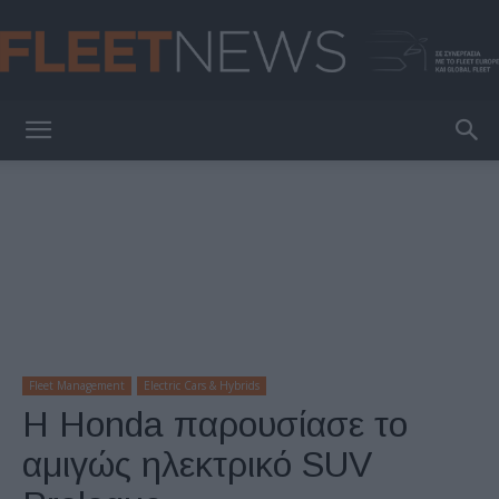
FleetNews
Fleet Management
Electric Cars & Hybrids
Η Honda παρουσίασε το
αμιγώς ηλεκτρικό SUV