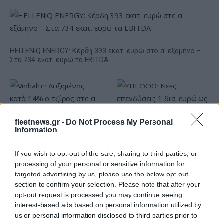
HELLENiQ ENERGY: Κέρδη 393 εκατ. ευρώ στο α' εξάμηνο –
Στα 734 εκατ. ευρώ τα EBITDA
fleetnews.gr -
Do Not Process My Personal
Information
ΥΠΕΘΟΟ: Νέες επενδύσεις
1 δισ. ευρώ ως το 2028 για
την Ενέργεια
If you wish to opt-out of the sale, sharing to third parties, or
Viohalco: Αυξημένος κατά
processing of your personal or sensitive information for
14% ο τζίρος στο α'
targeted advertising by us, please use the below opt-out
εξάμηνο, στα 4,3 δισ. ευρώ
section to confirm your selection. Please note that after your
– Στα 446 εκατ. ευρώ τα
opt-out request is processed you may continue seeing
EBITDA
interest-based ads based on personal information utilized by
us or personal information disclosed to third parties prior to