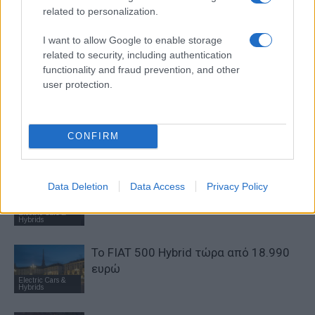
Προηγούμενο άρθρο
Επόμενο άρθρο
related to personalization.
EDPR – Lhyfe: Συνεργασία
Νέα εποχή για την Europcar
προώθησης ανανεώσιμου
μέσω της Kinsen στην Ελλάδα
I want to allow Google to enable storage
υδρογόνου
related to security, including authentication
functionality and fraud prevention, and other
user protection.
ΠΑΡΟΜΟΙΑ ΑΡΘΡΑ
CONFIRM
ΠΕΡΙΣΣΟΤΕΡΑ ΑΠΟ ΤΟΝ ΔΗΜΙΟΥΡΓΟ
Νέο Audi A2 e-tron με στόχο την
Data Deletion
Data Access
Privacy Policy
κορυφή της αποδοτικότητας
Electric Cars &
Hybrids
Το FIAT 500 Hybrid τώρα από 18.990
ευρώ
Electric Cars &
Hybrids