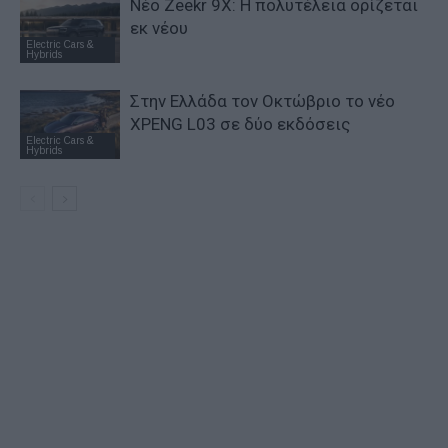
Νέο Zeekr 9X: Η πολυτέλεια ορίζεται
εκ νέου
Electric Cars &
Hybrids
Στην Ελλάδα τον Οκτώβριο το νέο
XPENG L03 σε δύο εκδόσεις
Electric Cars &
Hybrids