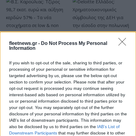
fleetnews.gr -
Do Not Process My Personal
Β.Σ. Καρούλιας: Τζίρος 98,7
Deloitte Ελλάδος:
Information
εκατ. ευρώ και αύξηση
Χρηματοοικονομικός
κερδών 57% - Τα νέα
σύμβουλος της ΔΕΗ για την
If you wish to opt-out of the sale, sharing to third parties, or
στοιχήματα σε low & non
είσοδο στην πολωνική
processing of your personal or sensitive information for
alcohol
αγορά ενέργειας
targeted advertising by us, please use the below opt-out
section to confirm your selection. Please note that after your
opt-out request is processed you may continue seeing
interest-based ads based on personal information utilized by
Η Chery επενδύει 75 εκατ. δολάρια στην KG Mobility
us or personal information disclosed to third parties prior to
your opt-out. You may separately opt-out of the further
disclosure of your personal information by third parties on the
IAB’s list of downstream participants. This information may
also be disclosed by us to third parties on the
IAB’s List of
Downstream Participants
that may further disclose it to other