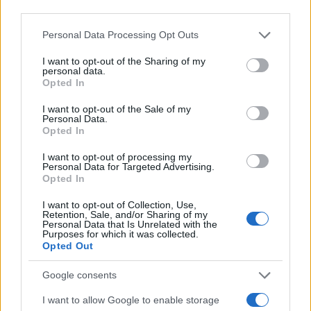
Το FIAT 500 Hybrid τώρα
third parties.
από 18.990 ευρώ
Please note that this website/app uses one or more Google
Personal Data Processing Opt Outs
services and may gather and store information including but
Ατρόμητος και Novibet
not limited to your visit or usage behaviour. You may click to
I want to opt-out of the Sharing of my
personal data.
συνεχίζουν μαζί: Ανανέωση
grant or deny consent to Google and its third-party tags to
Opted In
της συνεργασίας τους μέχρι
use your data for below specified purposes in below Google
το 2028
consent section.
I want to opt-out of the Sale of my
Personal Data.
Opted In
I want to opt-out of processing my
Personal Data for Targeted Advertising.
Opted In
18η συνεχόμενη χρονιά για τον ΟΤΕ στη διεθνή σειρά
δεικτών FTSE4Good
I want to opt-out of Collection, Use,
Retention, Sale, and/or Sharing of my
Personal Data that Is Unrelated with the
Purposes for which it was collected.
Opted Out
Google consents
Alpha Bank: Για πρώτη φορά το Αρχαίο Θέατρο Επιδαύρου
άνοιξε τις πύλες του σε όλους
I want to allow Google to enable storage