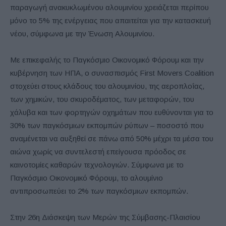
παραγωγή ανακυκλωμένου αλουμινίου χρειάζεται περίπου
μόνο το 5% της ενέργειας που απαιτείται για την κατασκευή
νέου, σύμφωνα με την Ένωση Αλουμινίου.
Με επικεφαλής το Παγκόσμιο Οικονομικό Φόρουμ και την
κυβέρνηση των ΗΠΑ, ο συνασπισμός First Movers Coalition
στοχεύει στους κλάδους του αλουμινίου, της αεροπλοΐας,
των χημικών, του σκυροδέματος, των μεταφορών, του
χάλυβα και των φορτηγών οχημάτων που ευθύνονται για το
30% των παγκόσμιων εκπομπών ρύπων – ποσοστό που
αναμένεται να αυξηθεί σε πάνω από 50% μέχρι τα μέσα του
αιώνα χωρίς να συντελεστή επείγουσα πρόοδος σε
καινοτομίες καθαρών τεχνολογιών. Σύμφωνα με το
Παγκόσμιο Οικονομικό Φόρουμ, το αλουμίνιο
αντιπροσωπεύει το 2% των παγκόσμιων εκπομπών.
Στην 26η Διάσκεψη των Μερών της Σύμβασης-Πλαισίου