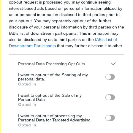
opt-out request is processed you may continue seeing
ΕΔΟΕΑΠ
interest-based ads based on personal information utilized by
us or personal information disclosed to third parties prior to
your opt-out. You may separately opt-out of the further
disclosure of your personal information by third parties on the
IAB’s list of downstream participants. This information may
also be disclosed by us to third parties on the
IAB’s List of
Downstream Participants
that may further disclose it to other
Η Toyota φέρνει νέα γενιά
Σε κινεζική… πολιορκία η
third parties.
μπαταριών για τα υβριδικά
ευρωπαϊκή
της
αυτοκινητοβιομηχανία
Please note that this website/app uses one or more Google
Personal Data Processing Opt Outs
services and may gather and store information including but
not limited to your visit or usage behaviour. You may click to
I want to opt-out of the Sharing of my
personal data.
grant or deny consent to Google and its third-party tags to
Opted In
use your data for below specified purposes in below Google
consent section.
I want to opt-out of the Sale of my
Νέο Audi A2 e-tron με στόχο την κορυφή της
Personal Data.
αποδοτικότητας
Opted In
I want to opt-out of processing my
Personal Data for Targeted Advertising.
Opted In