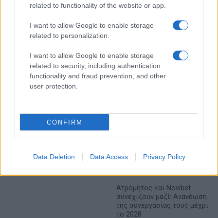
α' εξάμηνο, στα 550 εκατ.
Χρηματοδότηση 8 εκατ.
related to functionality of the website or app.
ευρώ – Καθαρά κέρδη 313
ευρώ σε 843 μέσα
εκατ. ευρώ
ενημέρωσης- Ξεκίνησε το
I want to allow Google to enable storage
πενταετές πρόγραμμα
related to personalization.
ενίσχυσης του Τύπου
I want to allow Google to enable storage
related to security, including authentication
functionality and fraud prevention, and other
user protection.
Η Chery επενδύει 75 εκατ. δολάρια στην KG Mobility
CONFIRM
Το FIAT 500 Hybrid τώρα
Data Deletion
Data Access
Privacy Policy
από 18.990 ευρώ
Ατρόμητος και Novibet
συνεχίζουν μαζί: Ανανέωση
της συνεργασίας τους μέχρι
το 2028