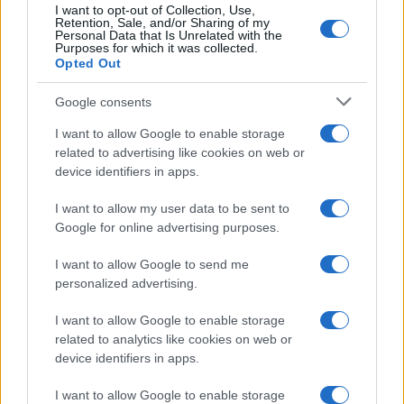
I want to opt-out of Collection, Use,
Retention, Sale, and/or Sharing of my
Personal Data that Is Unrelated with the
Purposes for which it was collected.
Opted Out
Εθνική Νεανίδων: Με τη
O θάνατός του Μπράντον
Βουλγαρία για τις θέσεις 5-
Κλαρκ προκλήθηκε από
8 του Ευρωμπάσκετ (live
συνδυασμό ναρκωτικών
Google consents
stream)
I want to allow Google to enable storage
related to advertising like cookies on web or
device identifiers in apps.
I want to allow my user data to be sent to
Google for online advertising purposes.
ΕΛΣΤΑΤ: Στο 3,4% υποχώρησε ο πληθωρισμός τον Ιούλιο
I want to allow Google to send me
personalized advertising.
I want to allow Google to enable storage
related to analytics like cookies on web or
device identifiers in apps.
Metlen: Ρεκόρ EBITDA στο
I want to allow Google to enable storage