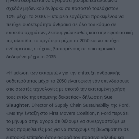
η Ford δεσμεύεται να αγοράσει χάλυβα και αλουμίνιο
σχεδόν μηδενικού άνθρακα σε ποσοστό τουλάχιστον
10% μέχρι το 2030. Η εταιρεία εργάζεται προκειμένου να
πετύχει ουδετερότητα άνθρακα σε όλο τον κόσμο σε
επίπεδο οχημάτων, λειτουργιών καθώς και στην εφοδιαστική
της αλυσίδα, το αργότερο μέχρι το 2050 και να πετύχει
ενδιάμεσους στόχους βασισμένους σε επιστημονικά
δεδομένα μέχρι το 2035.
«Η μείωση των εκπομπών για την επίτευξη ανθρακικής
ουδετερότητας μέχρι το 2050 είναι εφικτή εάν επενδύσουμε
στις σωστές τεχνολογίες με σκοπό την εκτεταμένη χρήση
τους εντός της επόμενης δεκαετίας» δήλωσε η
Sue
Slaughter
, Director of Supply Chain Sustainability της Ford.
«Με την ένταξη στο First Movers Coalition, η Ford περνάει
το μήνυμα στην αγορά ότι θέλουμε να συνεργαστούμε με
τους προμηθευτές μας για να πετύχουμε τη βιωσιμότητα σε
εμπορικό επίπεδο όσον αφορά τον πράσινο χάλυβα και