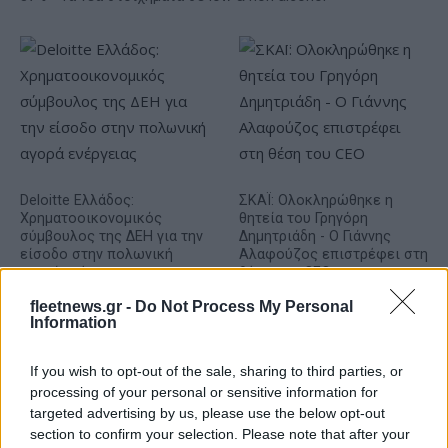
Deloitte Ελλάδος:
ΣΚΑΪ: Ολοκληρώθηκε η
Χρηματοοικονομικός
θητεία του Γρηγόρη
σύμβουλος της ΔΕΗ για την
Δημητριάδη - Ο Γιάννης
είσοδο στην πολωνική
Αλαφούζος επιστρέφει στη
αγορά ενέργειας
θέση του CEO
fleetnews.gr -
Do Not Process My Personal
Information
If you wish to opt-out of the sale, sharing to third parties, or
processing of your personal or sensitive information for
targeted advertising by us, please use the below opt-out
Media: Με ενίσχυση 8 εκατ. ευρώ σε 451 επιχειρήσεις
section to confirm your selection. Please note that after your
ξεκίνησε το πρόγραμμα στήριξης- Κάλυψη εισφορών