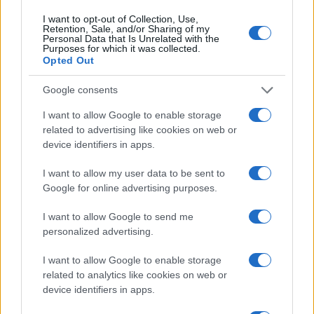
I want to opt-out of Collection, Use,
Retention, Sale, and/or Sharing of my
Personal Data that Is Unrelated with the
Purposes for which it was collected.
Opted Out
Νόλεϊ: «Ανυπομονώ να
Google consents
ζήσω την εκπληκτική
Πάρκερ: «Όνειρό μου να
ενέργεια των οπαδών της
κατακτήσω το ΝΒΑ Europe
I want to allow Google to enable storage
ΑΕΚ»
με τη Βιλερμπάν» - Η
related to advertising like cookies on web or
διευκρινιστική ανάρτηση
device identifiers in apps.
που έκανε
I want to allow my user data to be sent to
Google for online advertising purposes.
I want to allow Google to send me
personalized advertising.
HELLENiQ ENERGY: Κέρδη 393 εκατ. ευρώ στο α' εξάμηνο –
Στα 734 εκατ. ευρώ τα EBITDA
I want to allow Google to enable storage
related to analytics like cookies on web or
device identifiers in apps.