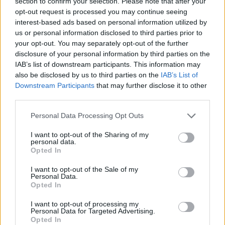
section to confirm your selection. Please note that after your
opt-out request is processed you may continue seeing
interest-based ads based on personal information utilized by
us or personal information disclosed to third parties prior to
IAB Hellas: Νέα Διοικούσα Επιτροπή και νέο Διοικητικό
your opt-out. You may separately opt-out of the further
Συμβούλιο - Πρόεδρος ο Γαληνός Γιαγλής
disclosure of your personal information by third parties on the
IAB’s list of downstream participants. This information may
also be disclosed by us to third parties on the
IAB’s List of
Downstream Participants
that may further disclose it to other
third parties.
Please note that this website/app uses one or more Google
Personal Data Processing Opt Outs
services and may gather and store information including but
Νέο Audi A2 e-tron με
Η Chery επενδύει 75 εκατ.
not limited to your visit or usage behaviour. You may click to
I want to opt-out of the Sharing of my
στόχο την κορυφή της
δολάρια στην KG Mobility
personal data.
αποδοτικότητας
grant or deny consent to Google and its third-party tags to
Opted In
use your data for below specified purposes in below Google
consent section.
I want to opt-out of the Sale of my
Personal Data.
Opted In
Το FIAT 500 Hybrid τώρα από 18.990 ευρώ
I want to opt-out of processing my
Personal Data for Targeted Advertising.
Opted In