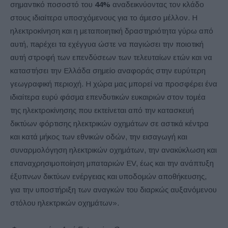
σημαντικό ποσοστό του
44%
αναδεικνύοντας τον κλάδο
στους ιδιαίτερα υποσχόμενους για το άμεσο μέλλον. Η
ηλεκτροκίνηση και η μεταποιητική δραστηριότητα γύρω από
αυτή, π
a
ρέχει τα εχέγγυα ώστε να παγιώσει την ποιοτική
αυτή στροφή των επενδύσεων των τελευταίων ετών και να
καταστήσει την Ελλάδα σημείο αναφοράς στην ευρύτερη
γεωγραφική περιοχή. Η χώρα μας μπορεί να προσφέρει ένα
ιδιαίτερα ευρύ φάσμα επενδυτικών ευκαιριών στον τομέα
της ηλεκτροκίνησης που εκτείνεται από την κατασκευή
δικτύων φόρτισης ηλεκτρικών οχημάτων σε αστικά κέντρα
και κατά μήκος των εθνικών οδών, την εισαγωγή και
συναρμολόγηση ηλεκτρικών οχημάτων, την ανακύκλωση και
επαναχρησιμοποίηση μπαταριών EV, έως και την ανάπτυξη
έξυπνων δικτύων ενέργειας και υποδομών αποθήκευσης,
για την υποστήριξη των αναγκών του διαρκώς αυξανόμενου
στόλου ηλεκτρικών οχημάτων».