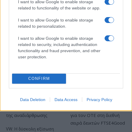
I want to allow Google to enable storage
related to functionality of the website or app.
ΥΠΕΘΟΟ: Νέες επενδύσεις
I want to allow Google to enable storage
1 δισ. ευρώ ως το 2028 για
related to personalization.
την Ενέργεια
Viohalco: Αυξημένος κατά
I want to allow Google to enable storage
14% ο τζίρος στο α'
εξάμηνο, στα 4,3 δισ. ευρώ
related to security, including authentication
– Στα 446 εκατ. ευρώ τα
functionality and fraud prevention, and other
EBITDA
user protection.
CONFIRM
Η συμφωνία Arval-Athlon αναδιαμορφώνει την αγορά leasing
Data Deletion
Data Access
Privacy Policy
VW: Η δύσκολη εξίσωση