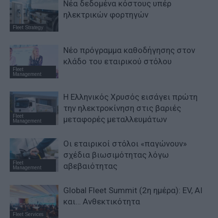
Νέα δεδομένα κόστους υπέρ
ηλεκτρικών φορτηγών
Fleet Strategy
Νέο πρόγραμμα καθοδήγησης στον
κλάδο του εταιρικού στόλου
Fleet
Management
Η Ελληνικός Χρυσός εισάγει πρώτη
την ηλεκτροκίνηση στις βαριές
Fleet
μεταφορές μεταλλευμάτων
Management
Οι εταιρικοί στόλοι «παγώνουν»
σχέδια βιωσιμότητας λόγω
Fleet
αβεβαιότητας
Management
Global Fleet Summit (2η ημέρα): EV, AI
και… Ανθεκτικότητα
Fleet Services