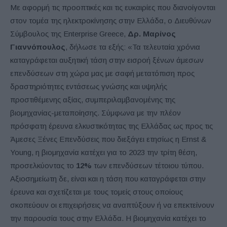
Με αφορμή τις προοπτικές και τις ευκαιρίες που διανοίγονται
στον τομέα της ηλεκτροκίνησης στην Ελλάδα, ο Διευθύνων
Σύμβουλος της Enterprise Greece,
Δρ. Μαρίνος
Γιαννόπουλος
, δήλωσε τα εξής: «Τα τελευταία χρόνια
καταγράφεται αυξητική τάση στην εισροή ξένων άμεσων
επενδύσεων στη χώρα μας με σαφή μετατόπιση προς
δραστηριότητες εντάσεως γνώσης και υψηλής
προστιθέμενης αξίας, συμπεριλαμβανομένης της
βιομηχανίας-μεταποίησης. Σύμφωνα με την πλέον
πρόσφατη έρευνα ελκυστικότητας της Ελλάδας ως προς τις
Άμεσες Ξένες Επενδύσεις που διεξάγει ετησίως η Ernst &
Young, η βιομηχανία κατέχει για το 2023 την τρίτη θέση,
προσελκύοντας το
12%
των επενδύσεων τέτοιου τύπου.
Αξιοσημείωτη δε, είναι και η τάση που καταγράφεται στην
έρευνα και σχετίζεται με τους τομείς στους οποίους
σκοπεύουν οι επιχειρήσεις να αναπτύξουν ή να επεκτείνουν
την παρουσία τους στην Ελλάδα. Η βιομηχανία κατέχει το