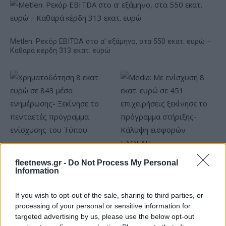
Metlen: Ρεκόρ EBITDA στο α' εξάμηνο, στα 550 εκατ. ευρώ –
Καθαρά κέρδη 313 εκατ. ευρώ
Χρηματοδότηση 8 εκατ.
fleetnews.gr -
Do Not Process My Personal
ευρώ σε 843 μέσα
Media: Με ενίσχυση 8 εκατ.
Information
ενημέρωσης- Ξεκίνησε το
ευρώ σε 451 επιχειρήσεις
πενταετές πρόγραμμα
ξεκίνησε το πρόγραμμα
ενίσχυσης του Τύπου
στήριξης- Κάλυψη
If you wish to opt-out of the sale, sharing to third parties, or
εισφορών ΕΔΟΕΑΠ
processing of your personal or sensitive information for
targeted advertising by us, please use the below opt-out