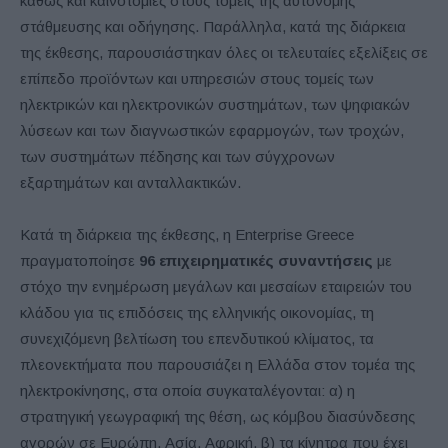
καθώς και καινοτομίες στους τομείς της αυτόνομης
στάθμευσης και οδήγησης.​ Παράλληλα, κατά της διάρκεια
της έκθεσης, παρουσιάστηκαν όλες οι τελευταίες εξελίξεις σε
επίπεδο προϊόντων και υπηρεσιών στους τομείς των
ηλεκτρικών και ηλεκτρονικών συστημάτων, των ψηφιακών
λύσεων και των διαγνωστικών εφαρμογών, των τροχών,
των συστημάτων πέδησης και των σύγχρονων
εξαρτημάτων και ανταλλακτικών.
Κατά τη διάρκεια της έκθεσης, η Enterprise Greece
πραγματοποίησε
96 επιχειρηματικές συναντήσεις
με
στόχο την ενημέρωση μεγάλων και μεσαίων εταιρειών του
κλάδου για τις επιδόσεις της ελληνικής οικονομίας, τη
συνεχιζόμενη βελτίωση του επενδυτικού κλίματος, τα
πλεονεκτήματα που παρουσιάζει η Ελλάδα στον τομέα της
ηλεκτροκίνησης, στα οποία συγκαταλέγονται: α) η
στρατηγική γεωγραφική της θέση, ως κόμβου διασύνδεσης
αγορών σε Ευρώπη, Ασία, Αφρική, β) τα κίνητρα που έχει