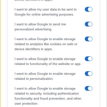
Media: Με ενίσχυση 8 εκατ. ευρώ σε 451 επιχειρήσεις
I want to allow my user data to be sent to
ξεκίνησε το πρόγραμμα στήριξης- Κάλυψη εισφορών
Google for online advertising purposes.
ΕΔΟΕΑΠ
I want to allow Google to send me
personalized advertising.
I want to allow Google to enable storage
related to analytics like cookies on web or
device identifiers in apps.
Η Toyota φέρνει νέα γενιά
Σε κινεζική… πολιορκία η
μπαταριών για τα υβριδικά
ευρωπαϊκή
I want to allow Google to enable storage
της
αυτοκινητοβιομηχανία
related to functionality of the website or app.
I want to allow Google to enable storage
related to personalization.
I want to allow Google to enable storage
Νέο Audi A2 e-tron με στόχο την κορυφή της
related to security, including authentication
αποδοτικότητας
functionality and fraud prevention, and other
user protection.