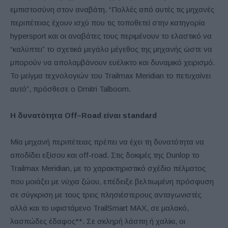
εμπιστοσύνη στον αναβάτη. “Πολλές από αυτές τις μηχανές
περιπέτειας έχουν ισχύ που τις τοποθετεί στην κατηγορία
hypersport και οι αναβάτες τους περιμένουν το ελαστικό να
“καλύπτει” το σχετικά μεγάλο μέγεθος της μηχανής ώστε να
μπορούν να απολαμβάνουν ευέλικτο και δυναμικό χειρισμό.
Το μείγμα τεχνολογιών του Trailmax Meridian το πετυχαίνει
αυτό”, πρόσθεσε ο Dmitri Talboom.
Η δυνατότητα
Off
–
Road
είναι
standard
Μία μηχανή περιπέτειας πρέπει να έχει τη δυνατότητα να
αποδίδει εξίσου και off-road. Στις δοκιμές της Dunlop το
Trailmax Meridian, με το χαρακτηριστικό σχέδιο πέλματος
που μοιάζει με νύχια ζώου, επέδειξε βελτιωμένη πρόσφυση
σε σύγκριση με τους τρεις πλησιέστερους ανταγωνιστές
αλλά και το υφιστάμενο TrailSmart MAX, σε μαλακό,
λασπώδες έδαφος**. Σε σκληρή λάσπη ή χαλίκι, οι