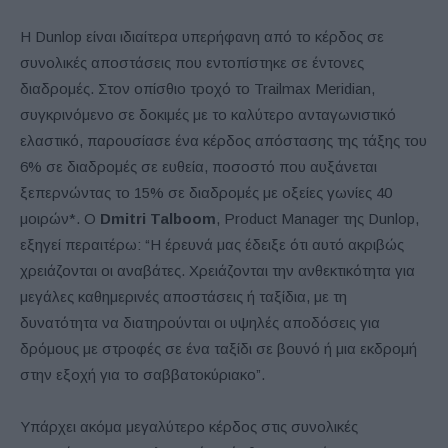
Η Dunlop είναι ιδιαίτερα υπερήφανη από το κέρδος σε
συνολικές αποστάσεις που εντοπίστηκε σε έντονες
διαδρομές. Στον οπίσθιο τροχό το Trailmax Meridian,
συγκρινόμενο σε δοκιμές με το καλύτερο ανταγωνιστικό
ελαστικό, παρουσίασε ένα κέρδος απόστασης της τάξης του
6% σε διαδρομές σε ευθεία, ποσοστό που αυξάνεται
ξεπερνώντας το 15% σε διαδρομές με οξείες γωνίες 40
μοιρών*. Ο
Dmitri Talboom
, Product Manager της Dunlop,
εξηγεί περαιτέρω: “Η έρευνά μας έδειξε ότι αυτό ακριβώς
χρειάζονται οι αναβάτες. Χρειάζονται την ανθεκτικότητα για
μεγάλες καθημερινές αποστάσεις ή ταξίδια, με τη
δυνατότητα να διατηρούνται οι υψηλές αποδόσεις για
δρόμους με στροφές σε ένα ταξίδι σε βουνό ή μια εκδρομή
στην εξοχή για το σαββατοκύριακο”.
Υπάρχει ακόμα μεγαλύτερο κέρδος στις συνολικές