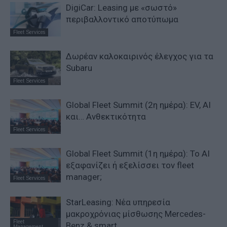
DigiCar: Leasing με «σωστό»
περιβαλλοντικό αποτύπωμα
Fleet Services
Δωρέαν καλοκαιρινός έλεγχος για τα
Subaru
Fleet Services
Global Fleet Summit (2η ημέρα): EV, AI
και… Ανθεκτικότητα
Fleet Services
Global Fleet Summit (1η ημέρα): Το ΑΙ
εξαφανίζει ή εξελίσσει τον fleet
manager;
Fleet Services
StarLeasing: Νέα υπηρεσία
μακροχρόνιας μίσθωσης Mercedes-
Fleet
Benz & smart
Management