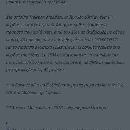
σιρκουί του Mireval στην Γαλλία.
Στο οπίσθιο Trailmax Meridian, οι δοκιμές έδειξαν ένα 6%
κέρδος σε απόδοση απόστασης σε ευθείες διαδρομές,
ποσοστό που αυξάνεται ‘ανω του 15% σε διαδρομές με οξείες
γωνίες 40 μοιρών, με ένα μέγεθος ελαστικού 170/60ZR17.
Για το πρόσθιο ελαστικό (120/70R19) οι δοκιμές έδειξαν ένα
κέρδος της τάξης του 19% σε σύγκριση με το πλησιέστερο
ανταγωνιστικό ελαστικό, που αυξάνεται σε 36% σε διαδρομές
με στροφές/γωνίες 40 μοιρών.
**Οι δοκιμές οff road διεξήχθησαν με μια μηχανή BMW R1200
GS στο Monteils της Γαλλίας.
***Δοκιμές Motociclismo 2018 – ‘Εγγυημένη Ποιότητα’