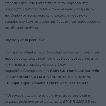
επιδόσεις ήταν στα ίδια επίπεδα με το νικηφόρο στις
δοκιμές*** TrailSmart MAX, αποδεικνύοντας ότι η επιμονή
της Dunlop σε εξαιρετικές και απόλυτες επιδόσεις και
χειρισμό δεν έγινε εις βάρος της δυνατότητας προσαρμογής
σε off-road συνθήκες.
Ευρεία γκάμα μεγεθών
Το Trailmax Meridian είναι διαθέσιμο σε τέσσερα μεγέθη για
πρόσθιους και τρία μεγέθη για οπίσθιους τροχούς, ώστε να
καλύπτεται μια ευρεία γκάμα μοντέλων
συμπεριλαμβανομένων των
BMW GS
,
Honda Africa Twin
και
Crosstourer
,
KTM Adventure
,
Suzuki V-Strom
,
Triumph Tiger
,
Yamaha Tenere
και
Super Tenere
.
* Οι δοκιμές γύρω από τις συνολικές αποστάσεις και το
χειρισμό διεξάχθηκαν με μια μηχανή BMW R 1200 GS στο