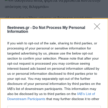
«Η οικογένεια Μπας φέρεται να βρίσκεται κοντά στην
απόκτηση της Βιλερμπάν»
fleetnews.gr -
Do Not Process My Personal
Information
If you wish to opt-out of the sale, sharing to third parties, or
processing of your personal or sensitive information for
targeted advertising by us, please use the below opt-out
section to confirm your selection. Please note that after your
opt-out request is processed you may continue seeing
interest-based ads based on personal information utilized by
Εθνική Παίδων: Κόντρα στη
Όμιλος ΔΕΗ: Νέα συμφωνία
us or personal information disclosed to third parties prior to
Γεωργία για την πρώτη νίκη
για χαρτοφυλάκιο έργων
your opt-out. You may separately opt-out of the further
στο Ευρωμπάσκετ U16 (live
ΑΠΕ άνω των 2 GW σε
disclosure of your personal information by third parties on the
stream)
Πολωνία και Ουγγαρία
IAB’s list of downstream participants. This information may
also be disclosed by us to third parties on the
IAB’s List of
Downstream Participants
that may further disclose it to other
third parties.