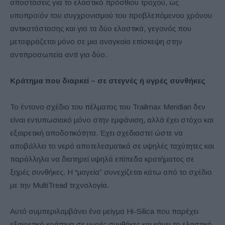
αποστάσεις για το ελαστικό πρόσθιου τροχού, ως
υποπροϊόν του συγχρονισμού του προβλεπόμενου χρόνου
αντικατάστασης και για τα δύο ελαστικά, γεγονός που
μεταφράζεται μόνο σε μια αναγκαία επίσκεψη στην
αντιπροσωπεία αντί για δύο.
Κράτημα που διαρκεί – σε στεγνές ή υγρές συνθήκες
Το έντονο σχέδιο του πέλματος του Trailmax Meridian δεν
είναι εντυπωσιακό μόνο στην εμφάνιση, αλλά έχει στόχο και
εξαιρετική αποδοτικότητα. Έχει σχεδιαστεί ώστε να
αποβάλλει το νερό αποτελεσματικά σε υψηλές ταχύτητες και
παράλληλα να διατηρεί υψηλά επίπεδα κρατήματος σε
ξηρές συνθήκες. Η “μαγεία” συνεχίζεται κάτω από το σχέδιο
με την MultiTread τεχνολογία.
Αυτό συμπεριλαμβάνει ένα μείγμα Hi-Silica που παρέχει
εξαιρετικό κράτημα σε υγρές συνθήκες και κάνει το ελαστικό