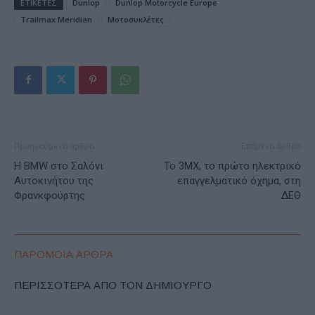
ΕΤΙΚΕΤΕΣ
Dunlop
Dunlop Motorcycle Europe
Trailmax Meridian
Μοτοσυκλέτες
Προηγούμενο άρθρο
Επόμενο άρθρο
Η BMW στο Σαλόνι
Το 3MX, το πρώτο ηλεκτρικό
Αυτοκινήτου της
επαγγελματικό όχημα, στη
Φρανκφούρτης
ΔΕΘ
ΠΑΡΟΜΟΙΑ ΑΡΘΡΑ
ΠΕΡΙΣΣΟΤΕΡΑ ΑΠΟ ΤΟΝ ΔΗΜΙΟΥΡΓΟ