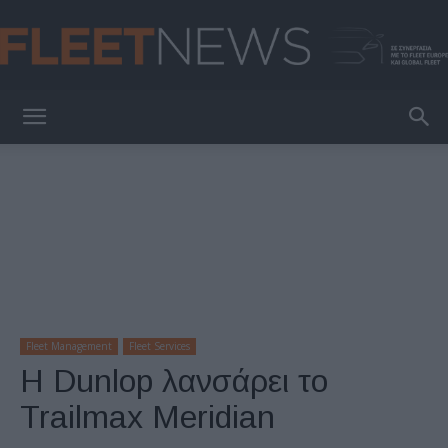
FleetNews
Fleet Management
Fleet Services
Η Dunlop λανσάρει το
Trailmax Meridian