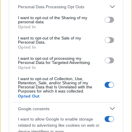
Please note that this website/app uses one or more Google
Personal Data Processing Opt Outs
Fourlis: Συμφωνία για την πώληση συμμετοχής στο Sofia
services and may gather and store information including but
South Ring Mall έναντι 49,35 εκατ. ευρώ
not limited to your visit or usage behaviour. You may click to
I want to opt-out of the Sharing of my
personal data.
grant or deny consent to Google and its third-party tags to
Opted In
use your data for below specified purposes in below Google
consent section.
I want to opt-out of the Sale of my
Personal Data.
Opted In
I want to opt-out of processing my
Personal Data for Targeted Advertising.
Χρηματιστήριο Αθηνών:
Opted In
Εβδομαδιαία άνοδος 1,76%,
ΣΚΑΪ: Ολοκληρώθηκε η
κέρδη 23,31% από τις αρχές
I want to opt-out of Collection, Use,
θητεία του Γρηγόρη
του έτους
Retention, Sale, and/or Sharing of my
Δημητριάδη - Ο Γιάννης
Personal Data that Is Unrelated with the
Αλαφούζος επιστρέφει στη
Purposes for which it was collected.
θέση του CEO
Opted Out
Google consents
I want to allow Google to enable storage
related to advertising like cookies on web or
device identifiers in apps.