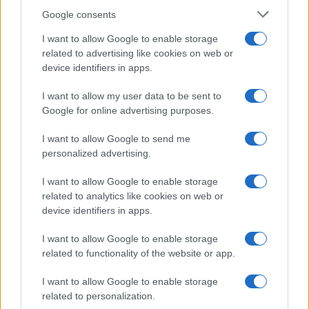
της
αυτοκινητοβιομηχανία
Google consents
I want to allow Google to enable storage
related to advertising like cookies on web or
device identifiers in apps.
Νέο Audi A2 e-tron με στόχο την κορυφή της
I want to allow my user data to be sent to
αποδοτικότητας
Google for online advertising purposes.
I want to allow Google to send me
personalized advertising.
I want to allow Google to enable storage
related to analytics like cookies on web or
device identifiers in apps.
Εθνική Νεανίδων: Με τη
WNBA Draft: Μετά τον
Βουλγαρία για τις θέσεις 5-
Καντέρ θέλει να δηλώσει
I want to allow Google to enable storage
8 του Ευρωμπάσκετ (live
συμμετοχή και ο Ρόις
related to functionality of the website or app.
stream)
Γουάιτ!
I want to allow Google to enable storage
related to personalization.