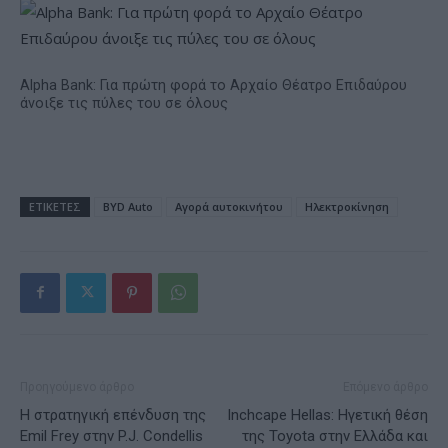
Alpha Bank: Για πρώτη φορά το Αρχαίο Θέατρο Επιδαύρου
άνοιξε τις πύλες του σε όλους
ΕΤΙΚΕΤΕΣ
BYD Auto
Αγορά αυτοκινήτου
Ηλεκτροκίνηση
Προηγούμενο άρθρο
Επόμενο άρθρο
Η στρατηγική επένδυση της
Inchcape Hellas: Hγετική θέση
Emil Frey στην P.J. Condellis
της Toyota στην Ελλάδα και