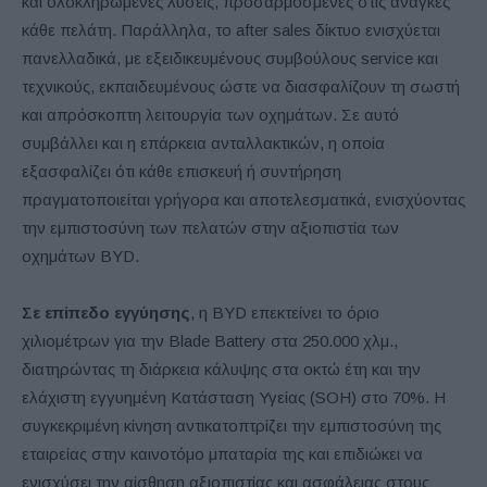
και ολοκληρωμένες λύσεις, προσαρμοσμένες στις ανάγκες
κάθε πελάτη. Παράλληλα, το after sales δίκτυο ενισχύεται
πανελλαδικά, με εξειδικευμένους συμβούλους service και
τεχνικούς, εκπαιδευμένους ώστε να διασφαλίζουν τη σωστή
και απρόσκοπτη λειτουργία των οχημάτων. Σε αυτό
συμβάλλει και η επάρκεια ανταλλακτικών, η οποία
εξασφαλίζει ότι κάθε επισκευή ή συντήρηση
πραγματοποιείται γρήγορα και αποτελεσματικά, ενισχύοντας
την εμπιστοσύνη των πελατών στην αξιοπιστία των
οχημάτων BYD.
Σε επίπεδο εγγύησης
, η BYD επεκτείνει το όριο
χιλιομέτρων για την Blade Battery στα 250.000 χλμ.,
διατηρώντας τη διάρκεια κάλυψης στα οκτώ έτη και την
ελάχιστη εγγυημένη Κατάσταση Υγείας (SOH) στο 70%. Η
συγκεκριμένη κίνηση αντικατοπτρίζει την εμπιστοσύνη της
εταιρείας στην καινοτόμο μπαταρία της και επιδιώκει να
ενισχύσει την αίσθηση αξιοπιστίας και ασφάλειας στους