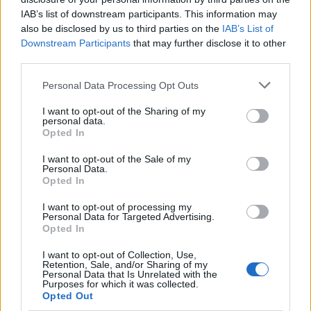
ΣΚΑΪ: Ολοκληρώθηκε η
κέρδη 23,31% από τις αρχές
IAB’s list of downstream participants. This information may
θητεία του Γρηγόρη
του έτους
Δημητριάδη - Ο Γιάννης
also be disclosed by us to third parties on the
IAB’s List of
Αλαφούζος επιστρέφει στη
Downstream Participants
that may further disclose it to other
θέση του CEO
third parties.
Please note that this website/app uses one or more Google
Personal Data Processing Opt Outs
services and may gather and store information including but
not limited to your visit or usage behaviour. You may click to
I want to opt-out of the Sharing of my
personal data.
grant or deny consent to Google and its third-party tags to
Opted In
use your data for below specified purposes in below Google
consent section.
Media: Με ενίσχυση 8 εκατ. ευρώ σε 451 επιχειρήσεις
I want to opt-out of the Sale of my
Personal Data.
ξεκίνησε το πρόγραμμα στήριξης- Κάλυψη εισφορών
Opted In
ΕΔΟΕΑΠ
I want to opt-out of processing my
Personal Data for Targeted Advertising.
Opted In
I want to opt-out of Collection, Use,
Retention, Sale, and/or Sharing of my
Personal Data that Is Unrelated with the
Purposes for which it was collected.
Η Toyota φέρνει νέα γενιά
Σε κινεζική… πολιορκία η
Opted Out
μπαταριών για τα υβριδικά
ευρωπαϊκή