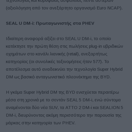
τεχνολογίας και κορυφαίας ασφάλειας πέντε αστέρων
(αξιολόγηση από τον ανεξάρτητο οργανισμό Euro NCAP).
SEAL U DM-i: Πρωταγωνιστής στα PHEV
Ιδιαίτερη αναφορά αξίζει στο SEAL U DM-i, το οποίο
κατέκτησε την πρώτη θέση στις πωλήσεις plug-in υβριδικών
οχημάτων στο κανάλι λιανικής (retail), ανεξαρτήτως
κατηγορίας (οι συνολικές ταξινομήσεις ήταν 577). Το
αποτέλεσμα αυτό αναδεικνύει την τεχνολογία Super Hybrid
DM ως βασικό ανταγωνιστικό πλεονέκτημα της BYD.
Η γκάμα Super Hybrid DM της BYD ενισχύεται περαιτέρω
μέσα στη χρονιά με το σεντάν SEAL 5 DM-i, ενώ σύντομα
αναμένονται δύο νέα SUV, τα ATTO 2 DM-i και SEALION 5
DM-i, διευρύνοντας ακόμη περισσότερο την παρουσία της
μάρκας στην κατηγορία των PHEV.