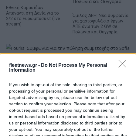
Εθνική Κορασίδων:
Απέναντι στη Δανία για το
Όμιλος ΔΕΗ: Νέα συμφωνία
2/2 στο Ευρωμπάσκετ (live
για χαρτοφυλάκιο έργων
stream)
ΑΠΕ άνω των 2 GW σε
Πολωνία και Ουγγαρία
fleetnews.gr -
Do Not Process My Personal
Information
Fourlis: Συμφωνία για την πώληση συμμετοχής στο Sofia
South Ring Mall έναντι 49,35 εκατ. ευρώ
If you wish to opt-out of the sale, sharing to third parties, or
processing of your personal or sensitive information for
targeted advertising by us, please use the below opt-out
section to confirm your selection. Please note that after your
opt-out request is processed you may continue seeing
interest-based ads based on personal information utilized by
us or personal information disclosed to third parties prior to
your opt-out. You may separately opt-out of the further
Χρηματιστήριο Αθηνών:
Εβδομαδιαία άνοδος 1,76%,
disclosure of your personal information by third parties on the