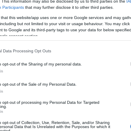
α πέντε μοντέλα που παράγονται στο εργοστάσιο της
. This information may also be disclosed by us to third parties on the
IA
Participants
that may further disclose it to other third parties.
εκδόσεις: επιπλέον της αμιγώς ηλεκτρικής EQA, στο
ss, A-Class Sedan, B-Class και το compact SUV GLA με
 that this website/app uses one or more Google services and may gath
-in hybrid εκδόσεις.
including but not limited to your visit or usage behaviour. You may click 
 to Google and its third-party tags to use your data for below specifi
ogle consent section.
l Data Processing Opt Outs
o opt-out of the Sharing of my personal data.
In
o opt-out of the Sale of my Personal Data.
In
to opt-out of processing my Personal Data for Targeted
ing.
In
o opt-out of Collection, Use, Retention, Sale, and/or Sharing
ersonal Data that Is Unrelated with the Purposes for which it
lected.