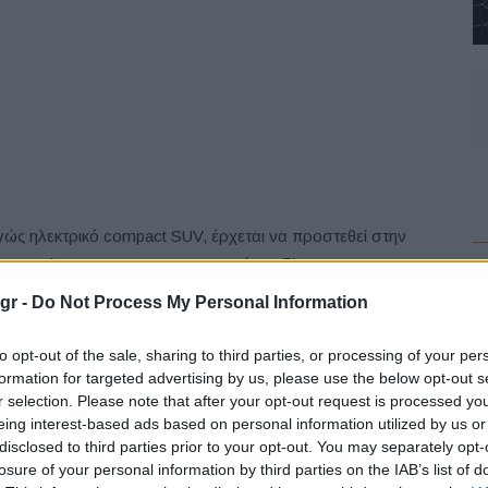
ώς ηλεκτρικό compact SUV, έρχεται να προστεθεί στην
ν Μercedes-Benz. Η πρωτοποριακή σχεδίαση και ο
F
α χαρακτηριστικά της EQA. Με αυτό το αυτοκίνητο, η μάρκα
gr -
Do Not Process My Personal Information
οινό μία εξολοκλήρου ηλεκτρική Mercedes στην compact
ει τη χρηστικότητά της στην καθημερινότητα.
to opt-out of the sale, sharing to third parties, or processing of your per
formation for targeted advertising by us, please use the below opt-out s
r selection. Please note that after your opt-out request is processed y
edes-Benz στο Rastatt της Γερμανίας ξεκίνησε το 2020.
eing interest-based ads based on personal information utilized by us or
υκλοφορούν ήδη στους δρόμους του κόσμου, την EQC &
L
disclosed to third parties prior to your opt-out. You may separately opt-
 παραγωγής οχημάτων με συμβατικά ή υβριδικά
losure of your personal information by third parties on the IAB’s list of