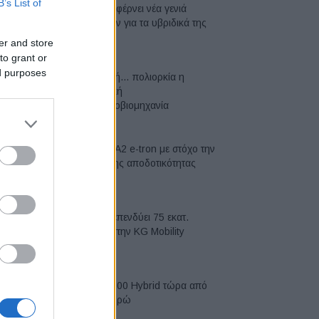
B’s List of
Η Toyota φέρνει νέα γενιά
μπαταριών για τα υβριδικά της
07/08/2026
er and store
to grant or
ed purposes
Σε κινεζική… πολιορκία η
ευρωπαϊκή
αυτοκινητοβιομηχανία
06/08/2026
Νέο Audi A2 e-tron με στόχο την
κορυφή της αποδοτικότητας
05/08/2026
Η Chery επενδύει 75 εκατ.
δολάρια στην KG Mobility
04/08/2026
Το FIAT 500 Hybrid τώρα από
18.990 ευρώ
04/08/2026