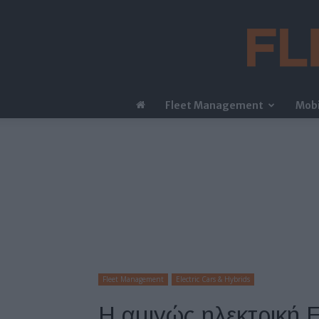
Fleet Management
Mobi
Fleet Management
Electric Cars & Hybrids
Η αμιγώς ηλεκτρική 