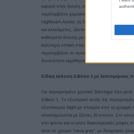
αφορά στην άνεση, στην ασφάλεια, και στην 
authenti
περιλαμβάνει χαρακτηριστικά όπως οι προβολ
Highbeam Assist, τη λειτουργία EASY-PACK 
και κλεισίματος, ζάντες αλουμινίου 18 ιντσώ
καθίσματα άνεσης με υποστήριξη μέσης 4 σημ
καλύτερη οπτική στην όπισθεν και ένα σπορτι
περιλαμβάνει το προηγμένο σύστημα infotai
δυνατότητα εκμάθησης και 2 οθόνες 7.25 ιντσ
Ειδική έκδοση
Edition
1 με λεπτομέρειες 
Για περιορισμένο χρονικό διάστημα λίγο μετά
Edition 1. Tο εξωτερικό αυτής της περιορισμέ
εξοπλισμού Night με στοιχεία από τη γραμμή
ολοκληρώνεται με ζάντες 20 ιντσών. Στο εσω
στο φόντο και οι μπλε διακοσμητικές ραφές σ
είναι σε χρώμα “neva grey”, με διακριτικές 