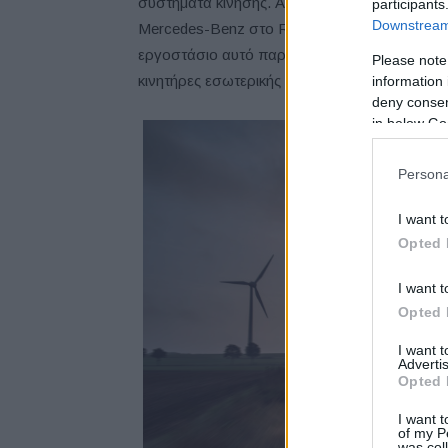
συστήματα κίνησης. Αυτό σημαίνει, ότι και τ
participants
Downstream 
Mercedes-Benz στο Rastatt έχουν ηλεκτρικές 
εργοστάσιο αυτό παράγονται επίσης οι A-Cla
Please note
κινητήρες εσωτερικής καύσης καθώς και σε plug
information 
deny consent
in below Go
Persona
I want t
Opted 
I want t
Opted 
I want 
Advertis
Opted 
I want t
of my P
was col