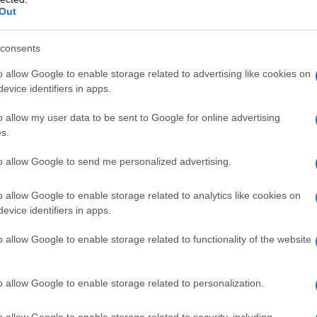
Out
consents
o allow Google to enable storage related to advertising like cookies on
evice identifiers in apps.
o allow my user data to be sent to Google for online advertising
s-Benz στο Rastatt παίζει πολύ σημαντικό ρόλο στην
s.
στόχο για ουδέτερο ανθρακικό αποτύπωμα και την
to allow Google to send me personalized advertising.
κινήτων της Mercedes Benz AG. Τα στελέχη των
ccumotive, τη θυγατρική της Mercedes-Benz στην πόλη
o allow Google to enable storage related to analytics like cookies on
ριών στην Πολωνική πόλη Jawor προετοιμάζεται και
evice identifiers in apps.
pact ηλεκτρικά μοντέλα της Mercedes-EQ.
o allow Google to enable storage related to functionality of the website
λεκτρική κατανάλωση σε μικτό κύκλο: 17,7 kWh/100 km,
0 kW (190 hp) και αυτονομία κατά WLTP 426 χιλιομέτρων,
o allow Google to enable storage related to personalization.
ίνητη έκδοση. Η EQA 250 με κίνηση στους μπροστινούς
ατα και έναν πολύ πλούσιο βασικό εξοπλισμό όσον
o allow Google to enable storage related to security, including