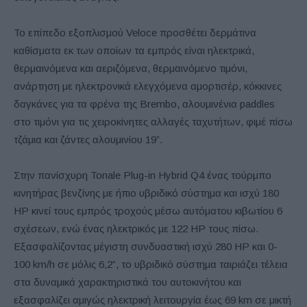
Το επίπεδο εξοπλισμού Veloce προσθέτει δερμάτινα
καθίσματα εκ των οποίων τα εμπρός είναι ηλεκτρικά,
θερμαινόμενα και αεριζόμενα, θερμαινόμενο τιμόνι,
ανάρτηση με ηλεκτρονικά ελεγχόμενα αμορτισέρ, κόκκινες
δαγκάνες για τα φρένα της Brembo, αλουμινένια paddles
στο τιμόνι για τις χειροκίνητες αλλαγές ταχυτήτων, φιμέ πίσω
τζάμια και ζάντες αλουμινίου 19”.
Στην πανίσχυρη Tonale Plug-in Hybrid Q4 ένας τούρμπο
κινητήρας βενζίνης με ήπιο υβριδικό σύστημα και ισχύ 180
HP κινεί τους εμπρός τροχούς μέσω αυτόματου κιβωτίου 6
σχέσεων, ενώ ένας ηλεκτρικός με 122 HP τους πίσω.
Εξασφαλίζοντας μέγιστη συνδυαστική ισχύ 280 HP και 0-
100 km/h σε μόλις 6,2”, το υβριδικό σύστημα ταιριάζει τέλεια
στα δυναμικά χαρακτηριστικά του αυτοκινήτου και
εξασφαλίζει αμιγώς ηλεκτρική λειτουργία έως 69 km σε μικτή