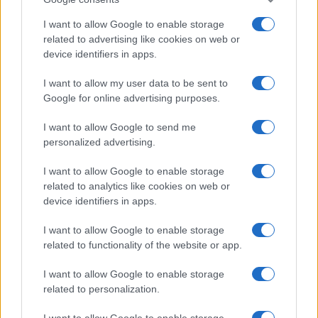
ΕΛΣΤΑΤ: Στο 3,4% υποχώρησε ο πληθωρισμός τον Ιούλιο
I want to allow Google to enable storage
related to advertising like cookies on web or
device identifiers in apps.
I want to allow my user data to be sent to
Google for online advertising purposes.
I want to allow Google to send me
personalized advertising.
Metlen: Ρεκόρ EBITDA στο
α' εξάμηνο, στα 550 εκατ.
Χρηματοδότηση 8 εκατ.
I want to allow Google to enable storage
ευρώ – Καθαρά κέρδη 313
ευρώ σε 843 μέσα
εκατ. ευρώ
related to analytics like cookies on web or
ενημέρωσης- Ξεκίνησε το
device identifiers in apps.
πενταετές πρόγραμμα
ενίσχυσης του Τύπου
I want to allow Google to enable storage
related to functionality of the website or app.
I want to allow Google to enable storage
Η Chery επενδύει 75 εκατ. δολάρια στην KG Mobility
related to personalization.