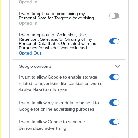
Opted In
Η Chery επενδύει 75 εκατ. δολάρια στην KG Mobility
I want to opt-out of processing my
Personal Data for Targeted Advertising.
Opted In
I want to opt-out of Collection, Use,
Retention, Sale, and/or Sharing of my
Personal Data that Is Unrelated with the
Purposes for which it was collected.
Το FIAT 500 Hybrid τώρα
Opted Out
από 18.990 ευρώ
Google consents
Ατρόμητος και Novibet
I want to allow Google to enable storage
συνεχίζουν μαζί: Ανανέωση
related to advertising like cookies on web or
της συνεργασίας τους μέχρι
device identifiers in apps.
το 2028
I want to allow my user data to be sent to
Google for online advertising purposes.
I want to allow Google to send me
personalized advertising.
18η συνεχόμενη χρονιά για τον ΟΤΕ στη διεθνή σειρά
δεικτών FTSE4Good