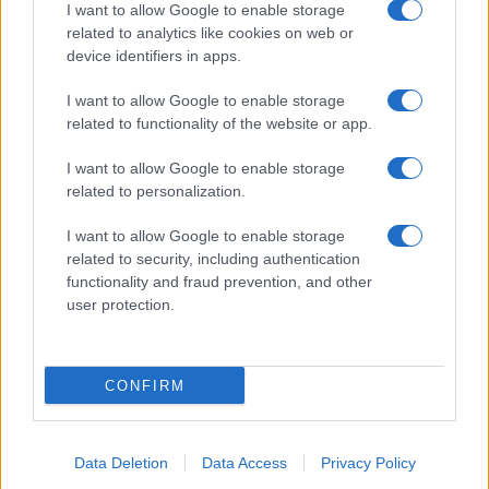
I want to allow Google to enable storage
related to analytics like cookies on web or
device identifiers in apps.
I want to allow Google to enable storage
related to functionality of the website or app.
Alpha Bank: Για πρώτη φορά το Αρχαίο Θέατρο Επιδαύρου
άνοιξε τις πύλες του σε όλους
I want to allow Google to enable storage
related to personalization.
I want to allow Google to enable storage
related to security, including authentication
ΕΤΙΚΕΤΕΣ
Google Places
Hyundai
functionality and fraud prevention, and other
user protection.
CONFIRM
Προηγούμενο άρθρο
Επόμενο άρθρο
Data Deletion
Data Access
Privacy Policy