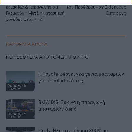
Audi: Διασφάλιση θέσεων
Ford Motor Ελλάς: «Βραβείο
εργασίας & παραγωγής στη
του Προέδρου» σε Επίσημους
Γερμανία – Μετά η κατασκευή
Εμπόρους
μονάδας στις ΗΠΑ
ΠΑΡΟΜΟΙΑ ΑΡΘΡΑ
ΠΕΡΙΣΣΟΤΕΡΑ ΑΠΟ ΤΟΝ ΔΗΜΙΟΥΡΓΟ
Η Toyota φέρνει νέα γενιά μπαταριών
για τα υβριδικά της
Technology &
Innovation
BMW iX5: Ξεκινά η παραγωγή
μπαταριών Gen6
Technology &
Innovation
Geely: Ηλεκτροκίνηση 800V με