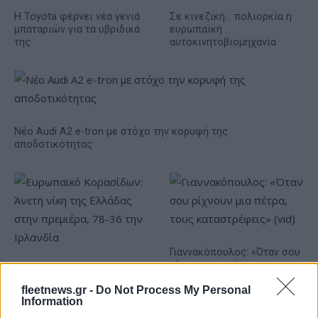
Η Toyota φέρνει νέα γενιά
Σε κινεζική… πολιορκία η
μπαταριών για τα υβριδικά
ευρωπαϊκή
της
αυτοκινητοβιομηχανία
Νέο Audi A2 e-tron με στόχο την κορυφή της
αποδοτικότητας
Γιαννακόπουλος: «Όταν σου
ρίχνουν μια πέτρα, τους
Ευρωπαϊκό Κορασίδων:
καταστρέφεις» (vid)
Άνετη νίκη της Ελλάδας
fleetnews.gr -
Do Not Process My Personal
στην πρεμιέρα, 78-36 την
Information
Ιρλανδία