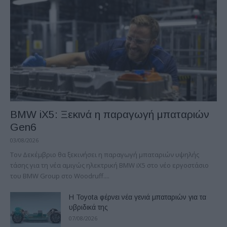
BMW iX5: Ξεκινά η παραγωγή μπαταριών
Gen6
03/08/2026
Τον Δεκέμβριο θα ξεκινήσει η παραγωγή μπαταριών υψηλής
τάσης για τη νέα αμιγώς ηλεκτρική BMW iX5 στο νέο εργοστάσιο
του BMW Group στο Woodruff....
Η Toyota φέρνει νέα γενιά μπαταριών για τα
υβριδικά της
07/08/2026