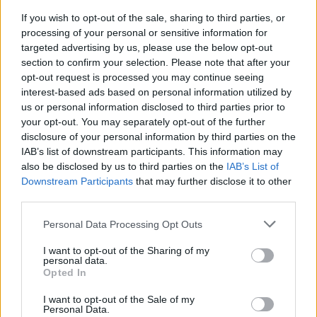
If you wish to opt-out of the sale, sharing to third parties, or
processing of your personal or sensitive information for
targeted advertising by us, please use the below opt-out
section to confirm your selection. Please note that after your
opt-out request is processed you may continue seeing
ΕΛΣΤΑΤ: Στο 3,4% υποχώρησε ο πληθωρισμός τον Ιούλιο
interest-based ads based on personal information utilized by
us or personal information disclosed to third parties prior to
your opt-out. You may separately opt-out of the further
disclosure of your personal information by third parties on the
IAB’s list of downstream participants. This information may
also be disclosed by us to third parties on the
IAB’s List of
Downstream Participants
that may further disclose it to other
third parties.
Metlen: Ρεκόρ EBITDA στο
α' εξάμηνο, στα 550 εκατ.
Please note that this website/app uses one or more Google
Personal Data Processing Opt Outs
Χρηματοδότηση 8 εκατ.
ευρώ – Καθαρά κέρδη 313
services and may gather and store information including but
ευρώ σε 843 μέσα
εκατ. ευρώ
ενημέρωσης- Ξεκίνησε το
not limited to your visit or usage behaviour. You may click to
I want to opt-out of the Sharing of my
personal data.
πενταετές πρόγραμμα
grant or deny consent to Google and its third-party tags to
Opted In
ενίσχυσης του Τύπου
use your data for below specified purposes in below Google
consent section.
I want to opt-out of the Sale of my
Personal Data.