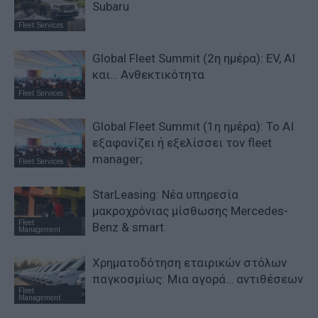
Subaru
Fleet Services
Global Fleet Summit (2η ημέρα): EV, AI
και… Ανθεκτικότητα
Fleet Services
Global Fleet Summit (1η ημέρα): Το ΑΙ
εξαφανίζει ή εξελίσσει τον fleet
manager;
Fleet Services
StarLeasing: Νέα υπηρεσία
μακροχρόνιας μίσθωσης Mercedes-
Fleet
Benz & smart
Management
Χρηματοδότηση εταιρικών στόλων
παγκοσμίως: Μια αγορά… αντιθέσεων
Fleet
Management