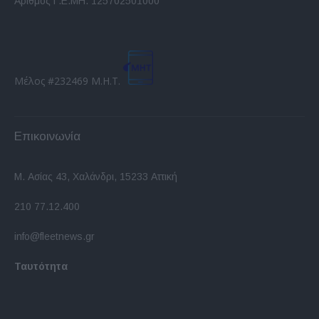
Αριθμός Γ.Ε.ΜΗ. 125702501000
Μέλος #232469 Μ.Η.Τ.
Επικοινωνία
Μ. Ασίας 43, Χαλάνδρι, 15233 Αττική
210 77.12.400
info@fleetnews.gr
Ταυτότητα