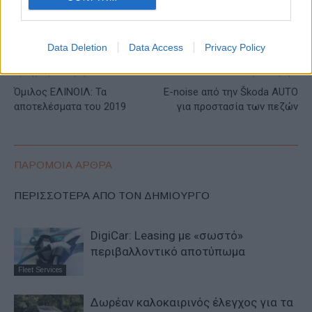
Data Deletion
Data Access
Privacy Policy
Προηγούμενο άρθρο
Επόμενο άρθρο
Όμιλος ΕΛΙΝΟΙΛ: Τα
E-noise από την Škoda AUTO
αποτελέσματα του 2019
για προστασία των πεζών
ΠΑΡΟΜΟΙΑ ΑΡΘΡΑ
ΠΕΡΙΣΣΟΤΕΡΑ ΑΠΟ ΤΟΝ ΔΗΜΙΟΥΡΓΟ
DigiCar: Leasing με «σωστό»
περιβαλλοντικό αποτύπωμα
Fleet Services
Δωρέαν καλοκαιρινός έλεγχος για τα