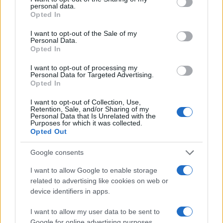
ευρώ – Καθαρά κέρδη 313
personal data.
ευρώ σε 843 μέσα
grant or deny consent to Google and its third-party tags to
εκατ. ευρώ
Opted In
ενημέρωσης- Ξεκίνησε το
use your data for below specified purposes in below Google
πενταετές πρόγραμμα
consent section.
I want to opt-out of the Sale of my
ενίσχυσης του Τύπου
Personal Data.
Opted In
I want to opt-out of processing my
Personal Data for Targeted Advertising.
Opted In
Η Chery επενδύει 75 εκατ. δολάρια στην KG Mobility
I want to opt-out of Collection, Use,
Retention, Sale, and/or Sharing of my
Personal Data that Is Unrelated with the
Purposes for which it was collected.
Opted Out
Το FIAT 500 Hybrid τώρα
Google consents
από 18.990 ευρώ
I want to allow Google to enable storage
related to advertising like cookies on web or
Ατρόμητος και Novibet
device identifiers in apps.
συνεχίζουν μαζί: Ανανέωση
της συνεργασίας τους μέχρι
I want to allow my user data to be sent to
το 2028
Google for online advertising purposes.