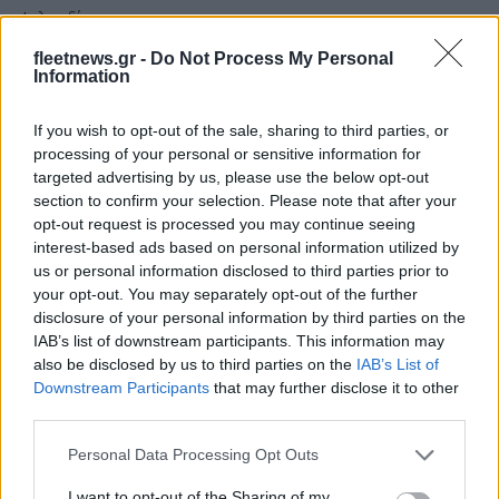
Γιαννακόπουλος: «Όταν σου
fleetnews.gr -
Do Not Process My Personal
ρίχνουν μια πέτρα, τους
Ευρωπαϊκό Κορασίδων:
Information
καταστρέφεις» (vid)
Άνετη νίκη της Ελλάδας
στην πρεμιέρα, 78-36 την
Ιρλανδία
If you wish to opt-out of the sale, sharing to third parties, or
processing of your personal or sensitive information for
targeted advertising by us, please use the below opt-out
section to confirm your selection. Please note that after your
opt-out request is processed you may continue seeing
interest-based ads based on personal information utilized by
ΕΛΣΤΑΤ: Στο 3,4% υποχώρησε ο πληθωρισμός τον Ιούλιο
us or personal information disclosed to third parties prior to
your opt-out. You may separately opt-out of the further
disclosure of your personal information by third parties on the
IAB’s list of downstream participants. This information may
also be disclosed by us to third parties on the
IAB’s List of
Downstream Participants
that may further disclose it to other
third parties.
Please note that this website/app uses one or more Google
Personal Data Processing Opt Outs
Metlen: Ρεκόρ EBITDA στο
services and may gather and store information including but
α' εξάμηνο, στα 550 εκατ.
not limited to your visit or usage behaviour. You may click to
I want to opt-out of the Sharing of my
Χρηματοδότηση 8 εκατ.