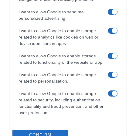
I want to allow Google to send me
personalized advertising.
I want to allow Google to enable storage
18η συνεχόμενη χρονιά για τον ΟΤΕ στη διεθνή σειρά
related to analytics like cookies on web or
δεικτών FTSE4Good
device identifiers in apps.
I want to allow Google to enable storage
related to functionality of the website or app.
I want to allow Google to enable storage
Alpha Bank: Για πρώτη φορά το Αρχαίο Θέατρο Επιδαύρου
related to personalization.
άνοιξε τις πύλες του σε όλους
I want to allow Google to enable storage
related to security, including authentication
functionality and fraud prevention, and other
user protection.
ΕΤΙΚΕΤΕΣ
Goodyear
ελαστικά
Ευρώπη
συνδεσιμότητα
CONFIRM