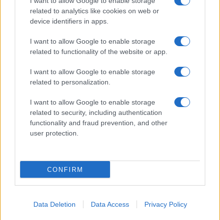
I want to allow Google to enable storage
Προηγούμενο άρθρο
Επόμενο άρθρο
related to analytics like cookies on web or
Alfa Romeo Tonale: Έφτασε
Skoda 130 RS: Επέτειος μισού
device identifiers in apps.
τις 100.000 μονάδες
αιώνα
I want to allow Google to enable storage
related to functionality of the website or app.
ΠΑΡΟΜΟΙΑ ΑΡΘΡΑ
I want to allow Google to enable storage
related to personalization.
ΠΕΡΙΣΣΟΤΕΡΑ ΑΠΟ ΤΟΝ ΔΗΜΙΟΥΡΓΟ
I want to allow Google to enable storage
related to security, including authentication
Το Πολυτεχνείο Κρήτης δημιούργησε
functionality and fraud prevention, and other
εφαρμογή διαμοιρασμού διαδρομών
user protection.
Mobility
ΔΕΗ blue – Visa: Eπιβράβευση έως
CONFIRM
18€ τον μήνα για τη φόρτιση EV
Mobility
Data Deletion
Data Access
Privacy Policy
H Uber φέρνει νέα λειτουργία