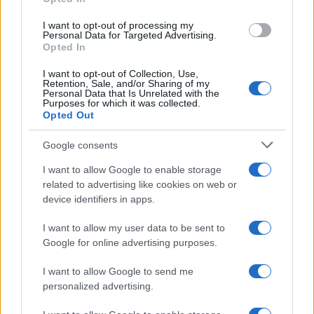
18η συνεχόμενη χρονιά για τον ΟΤΕ στη διεθνή σειρά
δεικτών FTSE4Good
I want to opt-out of processing my
Personal Data for Targeted Advertising.
Opted In
I want to opt-out of Collection, Use,
Retention, Sale, and/or Sharing of my
Personal Data that Is Unrelated with the
Alpha Bank: Για πρώτη φορά το Αρχαίο Θέατρο Επιδαύρου
Purposes for which it was collected.
Opted Out
άνοιξε τις πύλες του σε όλους
Google consents
I want to allow Google to enable storage
related to advertising like cookies on web or
ΕΤΙΚΕΤΕΣ
General Tire
Grabber AT³
device identifiers in apps.
I want to allow my user data to be sent to
Google for online advertising purposes.
I want to allow Google to send me
personalized advertising.