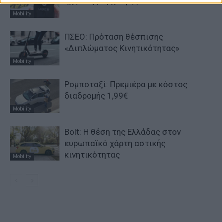
ηχητικής εγγραφής
Mobility
ΠΣΕΟ: Πρόταση θέσπισης
«Διπλώματος Κινητικότητας»
Mobility
Ρομποταξί: Πρεμιέρα με κόστος
διαδρομής 1,99€
Mobility
Bolt: Η θέση της Ελλάδας στον
ευρωπαϊκό χάρτη αστικής
κινητικότητας
Mobility