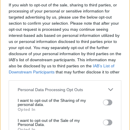
If you wish to opt-out of the sale, sharing to third parties, or
processing of your personal or sensitive information for
targeted advertising by us, please use the below opt-out
Η Chery επενδύει 75 εκατ. δολάρια στην KG Mobility
section to confirm your selection. Please note that after your
opt-out request is processed you may continue seeing
interest-based ads based on personal information utilized by
us or personal information disclosed to third parties prior to
your opt-out. You may separately opt-out of the further
disclosure of your personal information by third parties on the
Το FIAT 500 Hybrid τώρα
IAB’s list of downstream participants. This information may
από 18.990 ευρώ
also be disclosed by us to third parties on the
IAB’s List of
Downstream Participants
that may further disclose it to other
third parties.
Ατρόμητος και Novibet
συνεχίζουν μαζί: Ανανέωση
Please note that this website/app uses one or more Google
της συνεργασίας τους μέχρι
Personal Data Processing Opt Outs
το 2028
services and may gather and store information including but
not limited to your visit or usage behaviour. You may click to
I want to opt-out of the Sharing of my
personal data.
grant or deny consent to Google and its third-party tags to
Opted In
use your data for below specified purposes in below Google
consent section.
I want to opt-out of the Sale of my
Personal Data.
Opted In