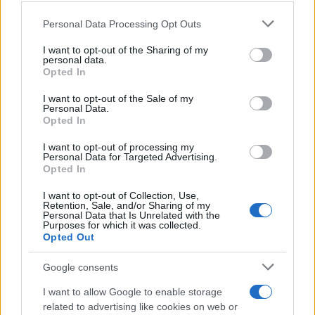
από 18.990 ευρώ
Please note that this website/app uses one or more Google
Personal Data Processing Opt Outs
services and may gather and store information including but
not limited to your visit or usage behaviour. You may click to
I want to opt-out of the Sharing of my
Ατρόμητος και Novibet
personal data.
συνεχίζουν μαζί: Ανανέωση
grant or deny consent to Google and its third-party tags to
Opted In
της συνεργασίας τους μέχρι
use your data for below specified purposes in below Google
το 2028
consent section.
I want to opt-out of the Sale of my
Personal Data.
Opted In
I want to opt-out of processing my
Personal Data for Targeted Advertising.
Opted In
18η συνεχόμενη χρονιά για τον ΟΤΕ στη διεθνή σειρά
δεικτών FTSE4Good
I want to opt-out of Collection, Use,
Retention, Sale, and/or Sharing of my
Personal Data that Is Unrelated with the
Purposes for which it was collected.
Opted Out
Google consents
Alpha Bank: Για πρώτη φορά το Αρχαίο Θέατρο Επιδαύρου
άνοιξε τις πύλες του σε όλους
I want to allow Google to enable storage
related to advertising like cookies on web or