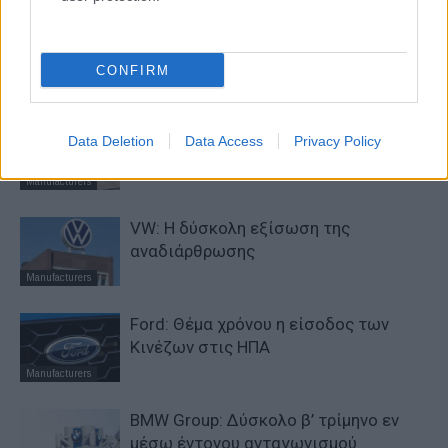
Σε κινεζική… πολιορκία η ευρωπαϊκή
αυτοκινητοβιομηχανία
CONFIRM
Manufacturers
Η Chery επενδύει 75 εκατ. δολάρια
Data Deletion
Data Access
Privacy Policy
στην KG Mobility
Manufacturers
VW: Η δύσκολη εξίσωση της
αναδιάρθρωσης
Manufacturers
Ford: Θέμα χρόνου η είσοδος των
Κινέζων στις ΗΠΑ
Manufacturers
BMW Group: Δύσκολο β’ τρίμηνο εν
μέσω έντονου ανταγωνισμού