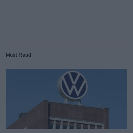
Must Read