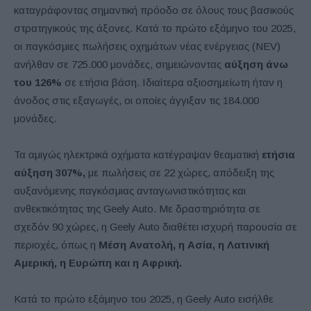
καταγράφοντας σημαντική πρόοδο σε όλους τους βασικούς
στρατηγικούς της άξονες. Κατά το πρώτο εξάμηνο του 2025,
οι παγκόσμιες πωλήσεις οχημάτων νέας ενέργειας (NEV)
ανήλθαν σε 725.000 μονάδες, σημειώνοντας
αύξηση άνω
του 126%
σε ετήσια βάση. Ιδιαίτερα αξιοσημείωτη ήταν η
άνοδος στις εξαγωγές, οι οποίες άγγιξαν τις 184.000
μονάδες.
Τα αμιγώς ηλεκτρικά οχήματα κατέγραψαν θεαματική
ετήσια
αύξηση 307%,
με πωλήσεις σε 22 χώρες, απόδειξη της
αυξανόμενης παγκόσμιας ανταγωνιστικότητας και
ανθεκτικότητας της Geely Auto. Με δραστηριότητα σε
σχεδόν 90 χώρες, η Geely Auto διαθέτει ισχυρή παρουσία σε
περιοχές, όπως η
Μέση Ανατολή, η Ασία, η Λατινική
Αμερική, η Ευρώπη και η Αφρική.
Κατά το πρώτο εξάμηνο του 2025, η Geely Auto εισήλθε