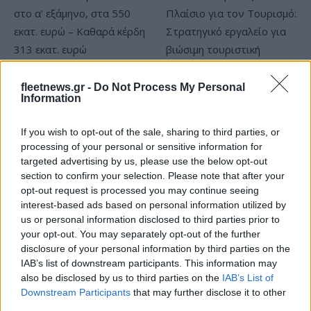
Metlen: Ρεκόρ EBITDA στο
fleetnews.gr -
Do Not Process My Personal
α' εξάμηνο, στα 550 εκατ.
Information
Ειδικό Χωροταξικό Πλαίσιο
ευρώ – Καθαρά κέρδη 313
για τον Τουρισμό:
εκατ. ευρώ
Στρατηγικό εργαλείο για
If you wish to opt-out of the sale, sharing to third parties, or
βιώσιμη τουριστική
processing of your personal or sensitive information for
ανάπτυξη
targeted advertising by us, please use the below opt-out
section to confirm your selection. Please note that after your
opt-out request is processed you may continue seeing
interest-based ads based on personal information utilized by
us or personal information disclosed to third parties prior to
Η Chery επενδύει 75 εκατ. δολάρια στην KG Mobility
your opt-out. You may separately opt-out of the further
disclosure of your personal information by third parties on the
IAB’s list of downstream participants. This information may
also be disclosed by us to third parties on the
IAB’s List of
Downstream Participants
that may further disclose it to other
third parties.
Το FIAT 500 Hybrid τώρα