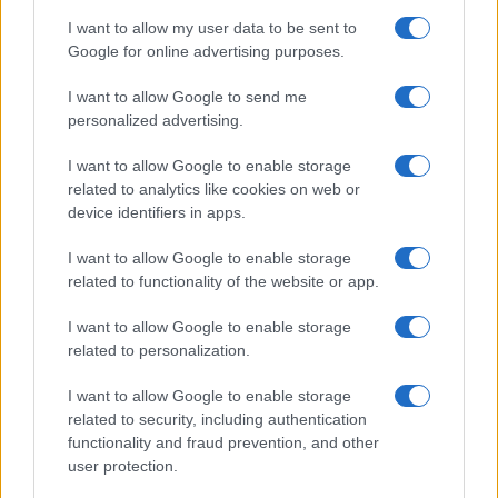
I want to allow my user data to be sent to
Google for online advertising purposes.
I want to allow Google to send me
personalized advertising.
I want to allow Google to enable storage
Προηγούμενο άρθρο
Επόμενο άρθρο
related to analytics like cookies on web or
Zeekr 7X – Zeekr X στο
Γιώργος Μπουλούκος:
device identifiers in apps.
Mediterranean Cosmos
Εκπροσωπούμε κορυφαίες
μάρκες, έχουμε το πιο
I want to allow Google to enable storage
εκτεταμένο δίκτυο
related to functionality of the website or app.
I want to allow Google to enable storage
related to personalization.
ΠΑΡΟΜΟΙΑ ΑΡΘΡΑ
I want to allow Google to enable storage
ΠΕΡΙΣΣΟΤΕΡΑ ΑΠΟ ΤΟΝ ΔΗΜΙΟΥΡΓΟ
related to security, including authentication
functionality and fraud prevention, and other
user protection.
Νέο Audi A2 e-tron με στόχο την