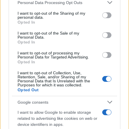
Please note that this website/app uses one or more Google
Personal Data Processing Opt Outs
της συνεργασίας τους μέχρι
services and may gather and store information including but
το 2028
not limited to your visit or usage behaviour. You may click to
I want to opt-out of the Sharing of my
personal data.
grant or deny consent to Google and its third-party tags to
Opted In
use your data for below specified purposes in below Google
consent section.
I want to opt-out of the Sale of my
Personal Data.
Opted In
18η συνεχόμενη χρονιά για τον ΟΤΕ στη διεθνή σειρά
δεικτών FTSE4Good
I want to opt-out of processing my
Personal Data for Targeted Advertising.
Opted In
I want to opt-out of Collection, Use,
Retention, Sale, and/or Sharing of my
Personal Data that Is Unrelated with the
Purposes for which it was collected.
Alpha Bank: Για πρώτη φορά το Αρχαίο Θέατρο Επιδαύρου
Opted Out
άνοιξε τις πύλες του σε όλους
Google consents
I want to allow Google to enable storage
related to advertising like cookies on web or
ΕΤΙΚΕΤΕΣ
Ford Ranger Plug-in Hybrid
ΒΕΛΜΑΡ
device identifiers in apps.