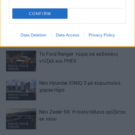
κορυφή της αποδοτικότητας
Electric Cars &
Hybrids
CONFIRM
Το FIAT 500 Hybrid τώρα από 18.990
ευρώ
Data Deletion
Data Access
Privacy Policy
Electric Cars &
Hybrids
Το Ford Ranger τώρα σε εκδόσεις
ντίζελ και PHEV
Electric Cars &
Hybrids
Νέο Hyundai IONIQ 3 με ευρωπαϊκό
χαρακτήρα
Electric Cars &
Hybrids
Νέο Zeekr 9X: Η πολυτέλεια ορίζεται
εκ νέου
Electric Cars &
Hybrids