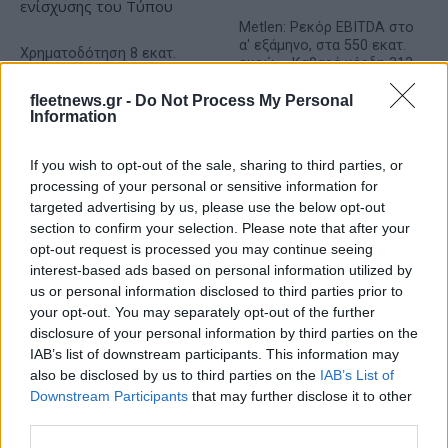
Metlen: Ρεκόρ EBITDA στο
α' εξάμηνο, στα 550 εκατ.
Χρηματοδότηση 8 εκατ.
ευρώ – Καθαρά κέρδη 313
ευρώ σε 843 μέσα
εκατ. ευρώ
ενημέρωσης- Ξεκίνησε το
fleetnews.gr -
Do Not Process My Personal
πενταετές πρόγραμμα
Information
ενίσχυσης του Τύπου
If you wish to opt-out of the sale, sharing to third parties, or
processing of your personal or sensitive information for
targeted advertising by us, please use the below opt-out
Η Chery επενδύει 75 εκατ. δολάρια στην KG Mobility
section to confirm your selection. Please note that after your
opt-out request is processed you may continue seeing
interest-based ads based on personal information utilized by
us or personal information disclosed to third parties prior to
your opt-out. You may separately opt-out of the further
disclosure of your personal information by third parties on the
Το FIAT 500 Hybrid τώρα
IAB’s list of downstream participants. This information may
από 18.990 ευρώ
also be disclosed by us to third parties on the
IAB’s List of
Downstream Participants
that may further disclose it to other
third parties.
Ατρόμητος και Novibet
συνεχίζουν μαζί: Ανανέωση