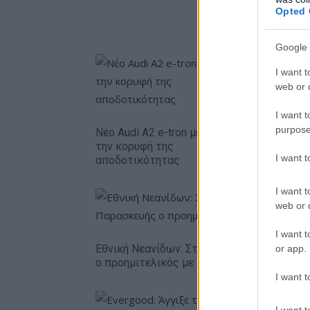
Opted 
Google 
I want t
web or d
Η Chery ε
I want t
δολάρια 
purpose
Νέο Audi A2 e-tron με στόχο
την κορυφή της
I want 
αποδοτικότητας
I want t
web or d
I want t
Εθνική Νεανίδων: Στις 21:00 της Παρασκε
or app.
ο προημιτελικός με τη Λιθουανία
I want t
I want t