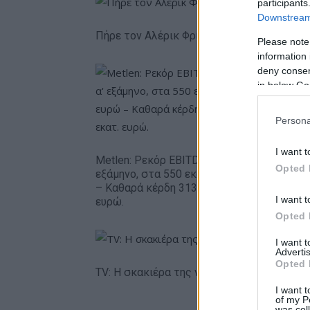
participants
Downstream 
Πήρε τον Αλέρικ Φρίμαν ο Βίκος Ιωαννίνω
Please note
information 
deny consent
in below Go
Persona
I want t
Metlen: Ρεκόρ EBITDA στο α'
HELLENiQ
Opted 
εξάμηνο, στα 550 εκατ. ευρώ
393 εκατ
– Καθαρά κέρδη 313 εκατ.
εξάμηνο 
I want t
ευρώ.
ευρώ τα 
Opted 
I want 
Advertis
Opted 
TV: Η σκακιέρα της νέας σεζόν
I want t
of my P
was col