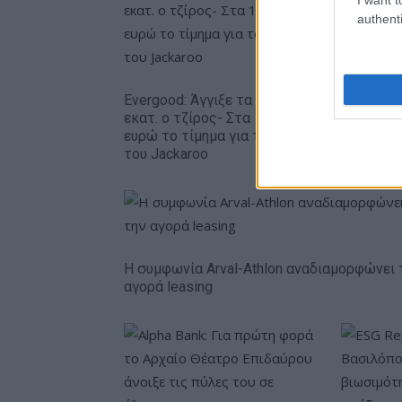
authenti
Evergood: Άγγιξε τα 300
Όμιλος A
εκατ. ο τζίρος- Στα 10 εκατ.
το 75% 
ευρώ το τίμημα για το 60%
THALIS –
του Jackaroo
συνεργασί
Η συμφωνία Arval-Athlon αναδιαμορφώνει 
αγορά leasing