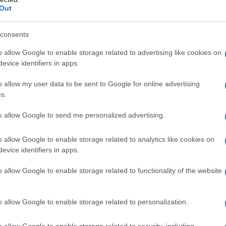
Out
Διοικητικό Συμβούλιο - Πρόεδρος ο Γαληνός
Γιαγλής
consents
o allow Google to enable storage related to advertising like cookies on
evice identifiers in apps.
πενδύει 75 εκατ.
Το FIAT 500 Hybrid τώρα από
o allow my user data to be sent to Google for online advertising
στην KG Mobility
18.990 ευρώ
s.
to allow Google to send me personalized advertising.
o allow Google to enable storage related to analytics like cookies on
evice identifiers in apps.
o allow Google to enable storage related to functionality of the website
υής
Φίνιξ Σανς: «Έδεσαν» τον Ντίλον Μπρουκς
έως το 2030
o allow Google to enable storage related to personalization.
o allow Google to enable storage related to security, including