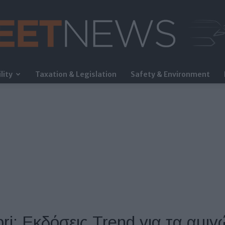
lity
Taxation & Legislation
Safety & Environment
FleetNews
pri: Εκδόσεις Trend για τα αμιγ