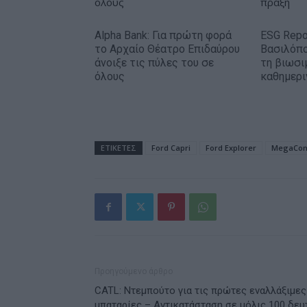
Alpha Bank: Για πρώτη φορά
ESG Repo
το Αρχαίο Θέατρο Επιδαύρου
Βασιλόπο
άνοιξε τις πύλες του σε
τη βιωσι
όλους
καθημερι
ΕΤΙΚΕΤΕΣ
Ford Capri
Ford Explorer
MegaCon
Προηγούμενο άρθρο
CATL: Ντεμπούτο για τις πρώτες εναλλάξιμες
μπαταρίες – Αντικατάσταση σε μόλις 100 δευτ