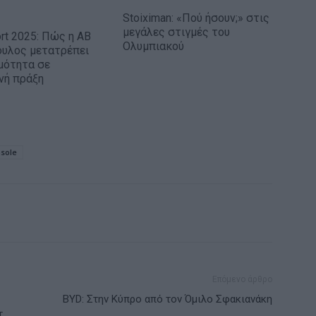
Stoiximan: «Πού ήσουν;» στις
μεγάλες στιγμές του
rt 2025: Πώς η ΑΒ
Ολυμπιακού
υλος μετατρέπει
μότητα σε
νή πράξη
sole
Επόμενο άρθρο
BYD: Στην Κύπρο από τον Όμιλο Σφακιανάκη
.