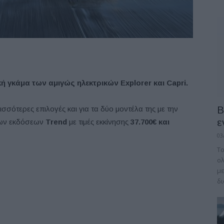
κή γκάμα των αμιγώς ηλεκτρικών Explorer και Capri.
B
σότερες επιλογές και για τα δύο μοντέλα της με την
ε
νων εκδόσεων
Trend
με τιμές εκκίνησης
37.700€ και
03
Το
ολ
με
δι