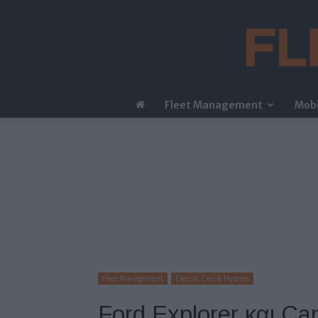
Fleet Management
Mobi
Fleet Management
Electric Cars & Hybrids
Ford Explorer και Ca