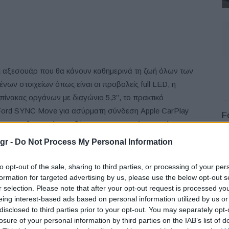
αι αξεσουάρ που θα κάνουν καθημερινά τη ζωή όλων των
ων στοιχείων όπως είναι οι προβολείς full LED, η
πίνακας οργάνων με διαγώνιο 5,3’’, το πρακτικό
 Ford SYNC Move για ασύρματη σύνδεση Apple CarPlay
F
 οπισθοπορείας, οι ζάντες 19’’, και οι ηλεκτρικοί και
gr -
Do Not Process My Personal Information
υν στάνταρ μία
ολοκληρωμένη σουίτα
συστημάτων
to opt-out of the sale, sharing to third parties, or processing of your per
ματα όπως είναι για παράδειγμα η
Επιτήρηση Τυφλών
formation for targeted advertising by us, please use the below opt-out s
r selection. Please note that after your opt-out request is processed y
rol
.
L
eing interest-based ads based on personal information utilized by us or
disclosed to third parties prior to your opt-out. You may separately opt-
losure of your personal information by third parties on the IAB’s list of