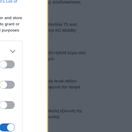
B’s List of
κορυφή της αποδοτικότητας
05/08/2026
er and store
to grant or
Η Chery επενδύει 75 εκατ.
ed purposes
δολάρια στην KG Mobility
04/08/2026
Το FIAT 500 Hybrid τώρα από
18.990 ευρώ
04/08/2026
Η συμφωνία Arval-Athlon
αναδιαμορφώνει την αγορά
leasing
03/08/2026
VW: Η δύσκολη εξίσωση της
αναδιάρθρωσης
03/08/2026