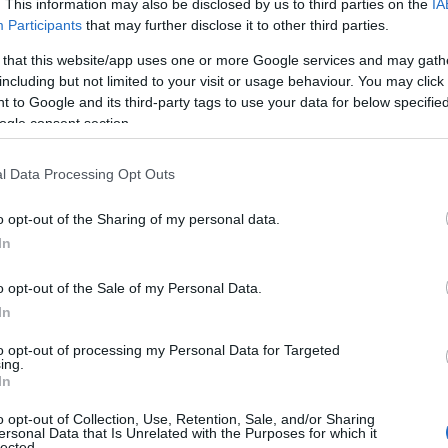
. This information may also be disclosed by us to third parties on the
IA
Participants
that may further disclose it to other third parties.
ν
Στους Ντένβερ Νάγκετς ο Λόνι Γουόκερ
 that this website/app uses one or more Google services and may gath
including but not limited to your visit or usage behaviour. You may click 
 to Google and its third-party tags to use your data for below specifi
ogle consent section.
l Data Processing Opt Outs
o opt-out of the Sharing of my personal data.
 ENERGY: Κέρδη
Viohalco: Αυξημένος κατά
In
. ευρώ στο α'
14% ο τζίρος στο α' εξάμηνο,
– Στα 734 εκατ.
στα 4,3 δισ. ευρώ – Στα 446
o opt-out of the Sale of my Personal Data.
EBITDA
εκατ. ευρώ τα EBITDA
In
to opt-out of processing my Personal Data for Targeted
ing.
In
o opt-out of Collection, Use, Retention, Sale, and/or Sharing
ersonal Data that Is Unrelated with the Purposes for which it
IAB Hellas: Νέα Διοικούσα Επιτροπή και νέο
lected.