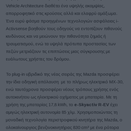
Vehicle Architecture διαθέτει ένα υψηλής ακαμψίας,
απορροφητικό στις κρούσεις αλλά και ελαφρύ αμάξωμα.
Ένα ευρύ φάσμα προηγμένων τεχνολογιών ασφάλειας i-
Activsense βοηθούν τους οδηγούς να εντοπίζουν πιθανούς
κινδύνους και να μειώνουν την πιθανότητα ζημιάς ή
τραυματισμού, ενώ τα υψηλά πρότυπα προστασίας των
πεζών μετριάζουν τις επιπτώσεις μιας σύγκρουσης με
ευάλωτους χρήστες του δρόμου.
Το plug-in υβριδικό της νέας σειράς της Mazda προσφέρει
την ίδια οδηγική απόλαυση με το πλήρως ηλεκτρικό MX-30,
ενώ ταυτόχρονα προσφέρει νέους τρόπους χρήσης ενός
αυτοκινήτου ως ηλεκτρικού οχήματος με μπαταρία. Με τη
χρήση της μπαταρίας 17,8 kWh, το
e-Skyactiv R-EV
έχει
αμιγώς ηλεκτρική αυτονομία 85 χλμ. Χρησιμοποιώντας τη
μοναδική τεχνολογία περιστροφικού κινητήρα της Mazda, ο
ολοκαίνουργιος βενζινοκινητήρας 830 cm³ με ένα ρότορα