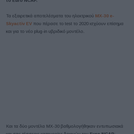
τo Euro NCAP.
Τα εξαιρετικά αποτελέσματα του ηλεκτρικού
MX-30 e-
Skyactiv EV
που πέρασε το test το 2020 ισχύουν επίσημα
και για το νέο plug-in υβριδικό μοντέλο.
Και τα δύο μοντέλα MX-30 βαθμολογήθηκαν εντυπωσιακά
και στις τέσσερις κατηγορίες δοκιμών του
Euro NCAP
: