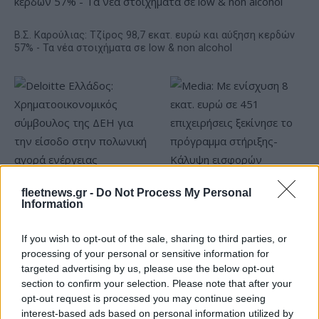
Β.Σ. Καρούλιας: Τζίρος 98,7 εκατ. ευρώ και αύξηση κερδών
57% - Τα νέα στοιχήματα σε low & non alcohol
fleetnews.gr -
Do Not Process My Personal
Deloitte Ελλάδος:
Information
Χρηματοοικονομικός
Media: Με ενίσχυση 8 εκατ.
σύμβουλος της ΔΕΗ για την
ευρώ σε 451 επιχειρήσεις
είσοδο στην πολωνική
ξεκίνησε το πρόγραμμα
If you wish to opt-out of the sale, sharing to third parties, or
αγορά ενέργειας
στήριξης- Κάλυψη
processing of your personal or sensitive information for
εισφορών ΕΔΟΕΑΠ
targeted advertising by us, please use the below opt-out
section to confirm your selection. Please note that after your
opt-out request is processed you may continue seeing
interest-based ads based on personal information utilized by