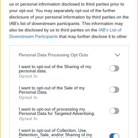
us or personal information disclosed to third parties prior to
your opt-out. You may separately opt-out of the further
IAB Hellas: Νέα Διοικούσα Επιτροπή και νέο Διοικητικό
disclosure of your personal information by third parties on the
Συμβούλιο - Πρόεδρος ο Γαληνός Γιαγλής
IAB’s list of downstream participants. This information may
also be disclosed by us to third parties on the
IAB’s List of
Downstream Participants
that may further disclose it to other
third parties.
Please note that this website/app uses one or more Google
Personal Data Processing Opt Outs
services and may gather and store information including but
not limited to your visit or usage behaviour. You may click to
I want to opt-out of the Sharing of my
Η Toyota φέρνει νέα γενιά
Σε κινεζική… πολιορκία η
personal data.
μπαταριών για τα υβριδικά
ευρωπαϊκή
grant or deny consent to Google and its third-party tags to
Opted In
της
αυτοκινητοβιομηχανία
use your data for below specified purposes in below Google
consent section.
I want to opt-out of the Sale of my
Personal Data.
Opted In
I want to opt-out of processing my
Personal Data for Targeted Advertising.
Νέο Audi A2 e-tron με στόχο την κορυφή της
Opted In
αποδοτικότητας
I want to opt-out of Collection, Use,
Retention, Sale, and/or Sharing of my