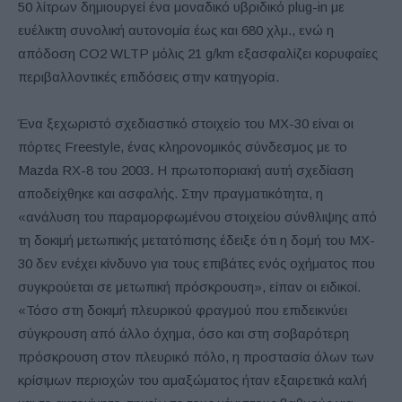
50 λίτρων δημιουργεί ένα μοναδικό υβριδικό plug-in με
ευέλικτη συνολική αυτονομία έως και 680 χλμ., ενώ η
απόδοση CO2 WLTP μόλις 21 g/km εξασφαλίζει κορυφαίες
περιβαλλοντικές επιδόσεις στην κατηγορία.
Ένα ξεχωριστό σχεδιαστικό στοιχείο του MX-30 είναι οι
πόρτες Freestyle, ένας κληρονομικός σύνδεσμος με το
Mazda RX-8 του 2003. Η πρωτοποριακή αυτή σχεδίαση
αποδείχθηκε και ασφαλής. Στην πραγματικότητα, η
«ανάλυση του παραμορφωμένου στοιχείου σύνθλιψης από
τη δοκιμή μετωπικής μετατόπισης έδειξε ότι η δομή του MX-
30 δεν ενέχει κίνδυνο για τους επιβάτες ενός οχήματος που
συγκρούεται σε μετωπική πρόσκρουση», είπαν οι ειδικοί.
«Τόσο στη δοκιμή πλευρικού φραγμού που επιδεικνύει
σύγκρουση από άλλο όχημα, όσο και στη σοβαρότερη
πρόσκρουση στον πλευρικό πόλο, η προστασία όλων των
κρίσιμων περιοχών του αμαξώματος ήταν εξαιρετικά καλή