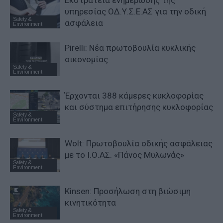
υπηρεσίας ΟΔ.Υ.Σ.Ε.ΑΣ για την οδική
Safety &
ασφάλεια
Environment
Pirelli: Νέα πρωτοβουλία κυκλικής
οικονομίας
Safety &
Environment
Έρχονται 388 κάμερες κυκλοφορίας
και σύστημα επιτήρησης κυκλοφορίας
Safety &
Environment
Wolt: Πρωτοβουλία οδικής ασφάλειας
με το Ι.Ο.ΑΣ. «Πάνος Μυλωνάς»
Safety &
Environment
Kinsen: Προσήλωση στη βιώσιμη
κινητικότητα
Safety &
Environment