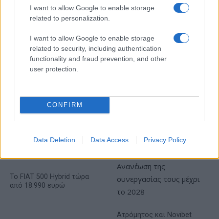
I want to allow Google to enable storage
related to personalization.
Metlen: Ρεκόρ EBITDA στο
α' εξάμηνο, στα 550 εκατ.
Χρηματοδότηση 8 εκατ.
ευρώ – Καθαρά κέρδη 313
I want to allow Google to enable storage
ευρώ σε 843 μέσα
εκατ. ευρώ
related to security, including authentication
ενημέρωσης- Ξεκίνησε το
πενταετές πρόγραμμα
functionality and fraud prevention, and other
ενίσχυσης του Τύπου
user protection.
CONFIRM
Η Chery επενδύει 75 εκατ. δολάρια στην KG Mobility
Data Deletion
Data Access
Privacy Policy
Το FIAT 500 Hybrid τώρα
από 18.990 ευρώ
Ατρόμητος και Novibet