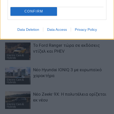
κορυφή της αποδοτικότητας
Electric Cars &
Hybrids
CONFIRM
Το FIAT 500 Hybrid τώρα από 18.990
ευρώ
Data Deletion
Data Access
Privacy Policy
Electric Cars &
Hybrids
Το Ford Ranger τώρα σε εκδόσεις
ντίζελ και PHEV
Electric Cars &
Hybrids
Νέο Hyundai IONIQ 3 με ευρωπαϊκό
χαρακτήρα
Electric Cars &
Hybrids
Νέο Zeekr 9X: Η πολυτέλεια ορίζεται
εκ νέου
Electric Cars &
Hybrids