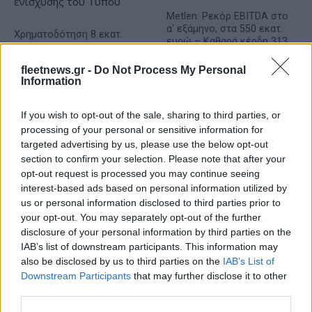
Metlen: Ρεκόρ EBITDA στο
α' εξάμηνο, στα 550 εκατ.
Χρηματοδότηση 8 εκατ.
ευρώ – Καθαρά κέρδη 313
ευρώ σε 843 μέσα
εκατ. ευρώ
ενημέρωσης- Ξεκίνησε το
fleetnews.gr -
Do Not Process My Personal
πενταετές πρόγραμμα
Information
ενίσχυσης του Τύπου
If you wish to opt-out of the sale, sharing to third parties, or
processing of your personal or sensitive information for
targeted advertising by us, please use the below opt-out
Η Chery επενδύει 75 εκατ. δολάρια στην KG Mobility
section to confirm your selection. Please note that after your
opt-out request is processed you may continue seeing
interest-based ads based on personal information utilized by
us or personal information disclosed to third parties prior to
your opt-out. You may separately opt-out of the further
disclosure of your personal information by third parties on the
Το FIAT 500 Hybrid τώρα
IAB’s list of downstream participants. This information may
από 18.990 ευρώ
also be disclosed by us to third parties on the
IAB’s List of
Downstream Participants
that may further disclose it to other
third parties.
Ατρόμητος και Novibet
συνεχίζουν μαζί: Ανανέωση