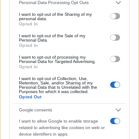
Please note that this website/app uses one or more Google
Personal Data Processing Opt Outs
της συνεργασίας τους μέχρι
services and may gather and store information including but
το 2028
not limited to your visit or usage behaviour. You may click to
I want to opt-out of the Sharing of my
personal data.
grant or deny consent to Google and its third-party tags to
Opted In
use your data for below specified purposes in below Google
consent section.
I want to opt-out of the Sale of my
Personal Data.
Opted In
18η συνεχόμενη χρονιά για τον ΟΤΕ στη διεθνή σειρά
δεικτών FTSE4Good
I want to opt-out of processing my
Personal Data for Targeted Advertising.
Opted In
I want to opt-out of Collection, Use,
Retention, Sale, and/or Sharing of my
Personal Data that Is Unrelated with the
Purposes for which it was collected.
Alpha Bank: Για πρώτη φορά το Αρχαίο Θέατρο Επιδαύρου
Opted Out
άνοιξε τις πύλες του σε όλους
Google consents
I want to allow Google to enable storage
related to advertising like cookies on web or
ΕΤΙΚΕΤΕΣ
B SUV
BYD ATTO 2
Green NCAP
device identifiers in apps.
Σαλόνι Αυτοκινήτου των Βρυξελλών