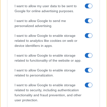
I want to allow my user data to be sent to
Google for online advertising purposes.
I want to allow Google to send me
personalized advertising.
I want to allow Google to enable storage
related to analytics like cookies on web or
Προηγούμενο άρθρο
Επόμενο άρθρο
device identifiers in apps.
Η Stellantis πούλησε την
Renault 5: Με τεχνολογία V2G
εταιρεία ρομποτικής Comau
στην κοινή χρήση
I want to allow Google to enable storage
αυτοκινήτου της Ουτρέχτης
related to functionality of the website or app.
I want to allow Google to enable storage
related to personalization.
ΠΑΡΟΜΟΙΑ ΑΡΘΡΑ
I want to allow Google to enable storage
ΠΕΡΙΣΣΟΤΕΡΑ ΑΠΟ ΤΟΝ ΔΗΜΙΟΥΡΓΟ
related to security, including authentication
functionality and fraud prevention, and other
user protection.
Νέο Audi A2 e-tron με στόχο την