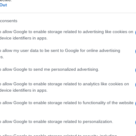
αλοκαίρι του 2022 με αξία 133 εκατ. Ευρώ. Η Mytilineos
Out
γορά 5 φωτοβολταϊκών έργων στην Αλμπέρτα του Καναδά
χρόνια θα επενδυθούν 1,16 δισεκ. Ευρώ προκειμένου να
consents
o allow Google to enable storage related to advertising like cookies on
κή της
HELLENiQ ENERGY
, υπέγραψε τον Ιούλιο
evice identifiers in apps.
ευρώ, με την
Εθνική Τράπεζα
και την
Eurobank
για την
o allow my user data to be sent to Google for online advertising
α υφιστάμενα και νέα έργα παραγωγής ηλεκτρικής
s.
ολταϊκά και αιολικά πάρκα). Η HELLENiQ Renewables
υξης και εξαγοράς φωτοβολταϊκών ισχύος 811 μεγαβάτ
to allow Google to send me personalized advertising.
και 15 μεγαβάτ στην Κύπρο.
o allow Google to enable storage related to analytics like cookies on
 την απόκτηση πλειοψηφικού πακέτου σε χαρτοφυλάκιο
evice identifiers in apps.
 Ελλάδα με την απόκτηση του 75% της
UNAGI
η οποία
o allow Google to enable storage related to functionality of the website
τοβολταϊκών έργων σε διάφορα στάδια.
αβάτ εντός και εκτός Ελλάδος προχώρησε το τελευταίο
o allow Google to enable storage related to personalization.
ε επιχειρηματικές συμφωνίες φωτοβολταϊκά έργα στον
την Πιερία αλλά και τη Βουλγαρία.
o allow Google to enable storage related to security, including