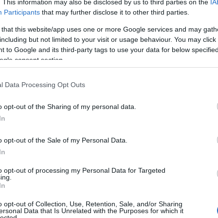
. This information may also be disclosed by us to third parties on the
IA
Participants
that may further disclose it to other third parties.
ΔΕΗ
, η οποία όπως επιβεβαίωσε στην πρόσφατη
αναλυτές ο πρόεδρος και διευθύνων σύμβουλος της
 that this website/app uses one or more Google services and may gath
including but not limited to your visit or usage behaviour. You may click 
να ολοκληρωθεί στο τρίτο τρίμηνο του έτους. Πρόκειται
 to Google and its third-party tags to use your data for below specifi
εριλαμβάνει εταιρίες προμήθειας, δίκτυα διανομής και
ogle consent section.
μένο μήνα η ΔΕΗ ανακοίνωσε επίσης την εξαγορά
 Ρουμανία από τον Όμιλο Lukoil ενώ έχει συμφωνήσει με
l Data Processing Opt Outs
 χαρτοφυλακίου φωτοβολταϊκών ισχύος 210 μεγαβάτ στη
υ μέσω κοινής εταιρείας στην κατασκευή
o opt-out of the Sharing of my personal data.
μύνταιο στο πλαίσιο συμφωνίας για από κοινού
In
Ελλάδα.
o opt-out of the Sale of my Personal Data.
ξαγορά της εταιρείας προμήθειας
Volterra
έναντι
In
τ. Ευρώ. Είχε προηγηθεί η εξαγορά της Watt+Volt, με
to opt-out of processing my Personal Data for Targeted
neos στην προμήθεια ρεύματος να φθάσει στο 13 %. Όπως
ing.
ε την προσθήκη μεγάλων πελατών Υψηλής Τάσης, νέων
In
μηλής Τάσης, το ποσοστό αυτό αναμένεται εντός του
o opt-out of Collection, Use, Retention, Sale, and/or Sharing
αι ότι είχε προηγηθεί η εξαγορά του χαρτοφυλακίου ΑΠΕ
ersonal Data that Is Unrelated with the Purposes for which it
lected.