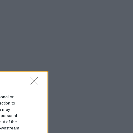
sonal or
ection to
ou may
 personal
out of the
 downstream