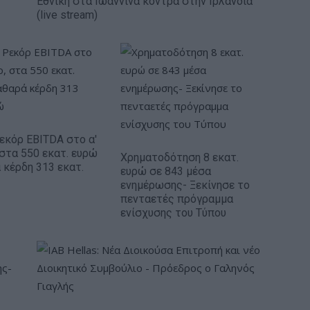
Εθνική στα Ιωάννινα κόντρα στην Ιρλανδία
(live stream)
Ρεκόρ EBITDA στο α'
 στα 550 εκατ. ευρώ
Χρηματοδότηση 8 εκατ.
 κέρδη 313 εκατ.
ευρώ σε 843 μέσα
ενημέρωσης- Ξεκίνησε το
πενταετές πρόγραμμα
ενίσχυσης του Τύπου