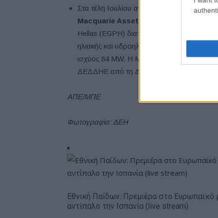
Στα τέλη Ιουλίου ανακοινώθηκε συμφωνία
authenti
Macquarie Asset Management
με τίμη
Hellas (EGPH) διατηρεί σε λειτουργία 59 
ηλιακής και υδροηλεκτρικής ενέργειας, κα
ισχύος 84 MW. Η Macquarie ως γνωστόν ε
ΔΕΔΔΗΕ από τη ΔΕΗ.
ΑΠΕ/ΜΠΕ
Φωτογραφία: ΔΕΗ
Εθνική Παίδων: Πρεμιέρα στο Ευρωπαϊκό 
αντίπαλο την Ισπανία (live stream)