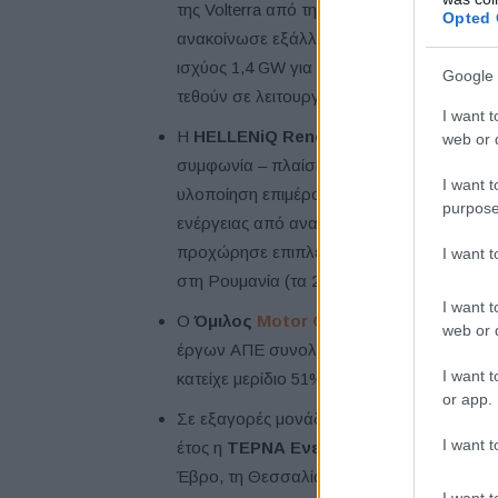
της Volterra από την ΔΕΗ Ανανεώσιμες το κ
Opted 
ανακοίνωσε εξάλλου τον Ιούνιο την εξα
ισχύος 1,4 GW για τα οποία τα επόμενα 4 
Google 
τεθούν σε λειτουργία.
I want t
Η
HELLENiQ Renewables
, 100% θυγατρι
web or d
συμφωνία – πλαίσιο, ύψους έως 766 εκατ. 
I want t
υλοποίηση επιμέρους χρηματοδοτήσεων γι
purpose
ενέργειας από ανανεώσιμες πηγές (φωτοβ
προχώρησε επιπλέον σε συμφωνίες ανάπτ
I want 
στη Ρουμανία (τα 211 από την Mytilineos) 
I want t
Ο
Όμιλος
Μotor Oil
ολοκλήρωσε το Μάιο
web or d
έργων ΑΠΕ συνολικής ισχύος 1,9 GW στην
I want t
κατείχε μερίδιο 51% σε χαρτοφυλάκιο φω
or app.
Σε εξαγορές μονάδων ΑΠΕ ισχύος 850 μεγ
I want t
έτος η
ΤΕΡΝΑ Ενεργειακή
, αποκτώντας μ
Έβρο, τη Θεσσαλία, την Αιτωλοακαρνανία, 
I want t