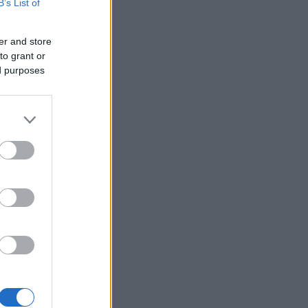
B’s List of
er and store
to grant or
ed purposes