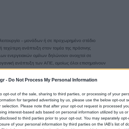
 λειτουργία – μονάδων ή σε προχωρημένο στάδιο
ή ταχύτερη ανάπτυξη στον τομέα της πράσινης
λων ενεργειακών ομίλων δηλώνουν ανοιχτοί σε
ργανική ανάπτυξη των ΑΠΕ, ομοίως όλοι επισημαίνουν
αι συμφέρουσα η τιμή στην οποία γίνεται η συναλλαγή. Στη
 εκτιμάται ότι είναι η ενεργειακή κρίση η οποία επηρεάζει
gr -
Do Not Process My Personal Information
ες στην αγορά, δηλαδή εκείνους που
ι δεν έχουν τη δυνατότητα προσκόμισης εσόδων από την
to opt-out of the sale, sharing to third parties, or processing of your per
formation for targeted advertising by us, please use the below opt-out s
r selection. Please note that after your opt-out request is processed y
eing interest-based ads based on personal information utilized by us or
 που ανακοινώθηκαν ή ολοκληρώνονται το τελευταίο
disclosed to third parties prior to your opt-out. You may separately opt-
losure of your personal information by third parties on the IAB’s list of