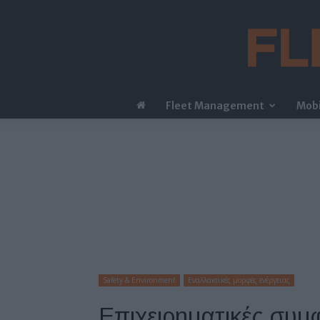
Fleet Management
Mobi
Safety & Environment
Εναλλακτικές μορφές ενέργειας
Επιχειρηματικές συμφ