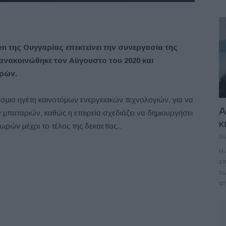
n της Ουγγαρίας επεκτείνει την συνεργασία της
 ανακοινώθηκε τον Αύγουστο του 2020 και
ορών.
όσμιο ηγέτη καινοτόμων ενεργειακών τεχνολογιών, για να
A
ν μπαταριών, καθώς η εταιρεία σχεδιάζει να δημιουργήσει
κ
ών μέχρι το τέλος της δεκαετίας..
03
Η 
επ
τω
απ