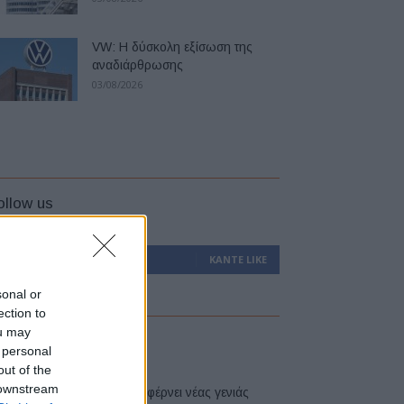
VW: Η δύσκολη εξίσωση της
αναδιάρθρωσης
03/08/2026
ollow us
0
Υποστηρικτές
ΚΆΝΤΕ LIKE
sonal or
ection to
ou may
atest
 personal
out of the
 downstream
Η Toyota φέρνει νέας γενιάς