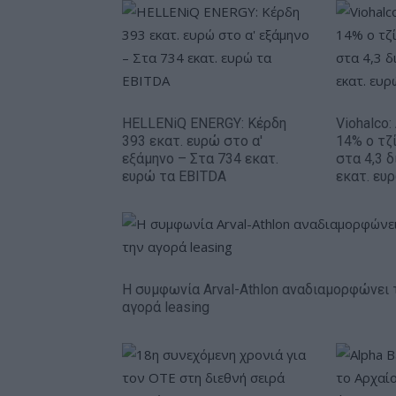
HELLENiQ ENERGY: Κέρδη
Viohalco
393 εκατ. ευρώ στο α'
14% ο τζί
εξάμηνο – Στα 734 εκατ.
στα 4,3 δ
ευρώ τα EBITDA
εκατ. ευ
Η συμφωνία Arval-Athlon αναδιαμορφώνει 
αγορά leasing