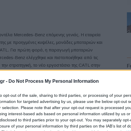
οντέλα Mercedes-Benz επόμενης γενιάς. Η εταιρεία
ή της με προηγμένες κυψέλες, μονάδες μπαταριών και
ATL. Για πρώτη φορά, η παραγωγή μπαταριών
cedes-Benz ελέγχθηκε και πιστοποιήθηκε από τις
 την στρατηγική, το νέο εργοστάσιο της CATL στην
F
η Mercedes-Benz CO2 με ουδέτερη διαδικασία.
gr -
Do Not Process My Personal Information
στάσιο CATL στην Ουγγαρία αποτελεί άλλο ένα
to opt-out of the sale, sharing to third parties, or processing of your per
 από κοινού με τους βασικούς μας συνεργάτες», δήλωσε
formation for targeted advertising by us, please use the below opt-out s
des-Benz Group AG, CTO υπεύθυνος ανάπτυξης και
r selection. Please note that after your opt-out request is processed y
L
κορυφαίο τεχνολογικό συνεργάτη που θα μας προμηθεύει
eing interest-based ads based on personal information utilized by us or
 εργοστασίου – κορυφαίες μπαταρίες ουδέτερου CO2 για
disclosed to third parties prior to your opt-out. You may separately opt-
 προσέγγισής μας εντόπιων προμηθειών. Αισθανόμαστε
losure of your personal information by third parties on the IAB’s list of