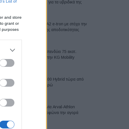
B’s List of
μπαταρίες για τα υβριδικά της
07/08/2026
er and store
to grant or
Νέο Audi A2 e-tron με στόχο την
ed purposes
κορυφή της αποδοτικότητας
05/08/2026
Η Chery επενδύει 75 εκατ.
δολάρια στην KG Mobility
04/08/2026
Το FIAT 500 Hybrid τώρα από
18.990 ευρώ
04/08/2026
Η συμφωνία Arval-Athlon
αναδιαμορφώνει την αγορά
leasing
03/08/2026