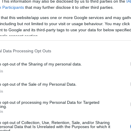
. This information may also be disclosed by us to third parties on the
IA
n 2039 από τη δέσμευση της CATL για ουδέτερη παραγωγή
Participants
that may further disclose it to other third parties.
 that this website/app uses one or more Google services and may gath
including but not limited to your visit or usage behaviour. You may click 
ας στο Debrecen θα μας επιτρέψει να ενισχύσουμε
 to Google and its third-party tags to use your data for below specifi
α, να ανταποκριθούμε καλύτερα στους ευρωπαίους
ogle consent section.
ση στην ηλεκτροκίνηση», δήλωσε ο
Δρ Robin Zeng
,
οστάσιο στην Ουγγαρία θα αποτελέσει γιγάντιο άλμα
l Data Processing Opt Outs
ντικό βήμα στις προσπάθειές μας συνεισφοράς στην
o opt-out of the Sharing of my personal data.
In
o opt-out of the Sale of my Personal Data.
In
to opt-out of processing my Personal Data for Targeted
ing.
με
In
Καγουάι Λέοναρντ: Αποκάλυψη για νέα
παράνομη πηγή εσόδων από τους Κλίπερς
o opt-out of Collection, Use, Retention, Sale, and/or Sharing
ersonal Data that Is Unrelated with the Purposes for which it
(video)
lected.