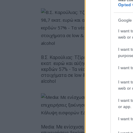
Opted 
Google 
I want t
web or d
I want t
Metlen: 
εξάμηνο,
purpose
Β.Σ. Καρούλιας: Τζίρος 98,7
– Καθαρά
εκατ. ευρώ και αύξηση
ευρώ
I want 
κερδών 57% - Τα νέα
στοιχήματα σε low & non
alcohol
I want t
web or d
I want t
or app.
I want t
Media: Με ενίσχυση 8 εκατ. ευρώ σε 451
επιχειρήσεις ξεκίνησε το πρόγραμμα
I want t