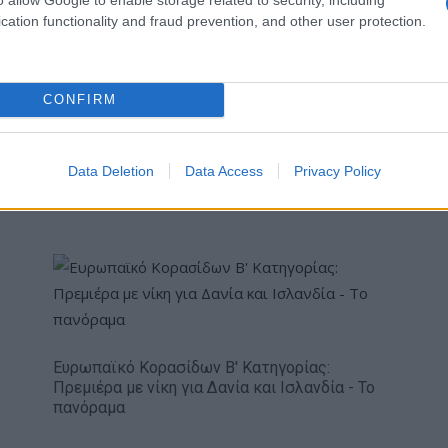
Γιαγλής
cation functionality and fraud prevention, and other user protection.
CONFIRM
πενδύει 75 εκατ.
Το FIAT 500 Hybrid τώρα από
στην KG Mobility
18.990 ευρώ
Data Deletion
Data Access
Privacy Policy
Ευρωπαϊκό Κορασίδων Β' Κατηγορίας:
Πρεμιέρα με νίκη για Δανία και Ισλανδία - Το
πανόραμα