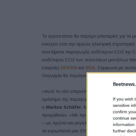
Το εργοστάσιο θα παρέχει μπαταρίες για τα μ
ενισχύει έτσι την αμιγώς ηλεκτρική στρατηγικ
συστήματα παραγωγής ουδέτερου CO2 της C
ουδέτερου CO2 των τελευταίων μοντέλων Mer
εταιρείες
DEKRA
και
SGS
. Σύμφωνα με αυτήν
Ουγγαρία θα παράγει επίσης μπαταρίες για τ
fleetnews.
«Αυτό το νέο υπερσύγχρονο ευρωπαϊκό εργο
If you wish 
ορόσημο της παραγωγικής μας επέκτασης EV,
sensitive in
ο
Markus Schäfer
, Μέλος του ΔΣ της Merce
confirm you
προμηθειών. «Με την CATL διαθέτουμε έναν 
continue se
– ως πρώτο και μεγαλύτερο πελάτη του νέου
information 
τα ευρωπαϊκά μας EV νέας γενιάς, βάσει της
further disc