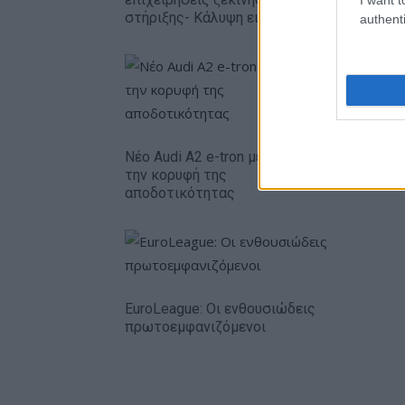
στήριξης- Κάλυψη εισφορών ΕΔΟΕΑΠ
authenti
Η Chery ε
δολάρια 
Νέο Audi A2 e-tron με στόχο
την κορυφή της
αποδοτικότητας
EuroLeague: Οι ενθουσιώδεις
πρωτοεμφανιζόμενοι