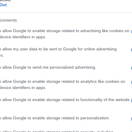
Out
consents
o allow Google to enable storage related to advertising like cookies on
evice identifiers in apps.
o allow my user data to be sent to Google for online advertising
Ρεκόρ EBITDA στο α'
 στα 550 εκατ. ευρώ
s.
Χρηματοδότηση 8 εκατ.
 κέρδη 313 εκατ.
ευρώ σε 843 μέσα
to allow Google to send me personalized advertising.
ενημέρωσης- Ξεκίνησε το
πενταετές πρόγραμμα
ενίσχυσης του Τύπου
o allow Google to enable storage related to analytics like cookies on
evice identifiers in apps.
o allow Google to enable storage related to functionality of the website
o allow Google to enable storage related to personalization.
IAB Hellas: Νέα Διοικούσα Επιτροπή και νέο
Διοικητικό Συμβούλιο - Πρόεδρος ο Γαληνός
o allow Google to enable storage related to security, including