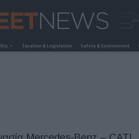
lity
Taxation & Legislation
Safety & Environment
FleetNews
ργασία Mercedes-Benz – CATL