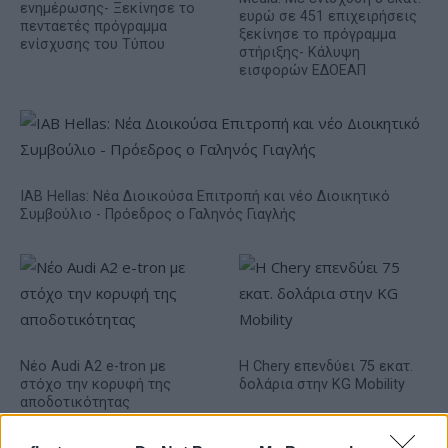
ενημέρωσης- Ξεκίνησε το
ευρώ σε 451 επιχειρήσεις
πενταετές πρόγραμμα
ξεκίνησε το πρόγραμμα
ενίσχυσης του Τύπου
στήριξης- Κάλυψη
εισφορών ΕΔΟΕΑΠ
IAB Hellas: Νέα Διοικούσα Επιτροπή και νέο Διοικητικό
Συμβούλιο - Πρόεδρος ο Γαληνός Γιαγλής
Νέο Audi A2 e-tron με
Η Chery επενδύει 75 εκατ.
στόχο την κορυφή της
δολάρια στην KG Mobility
αποδοτικότητας