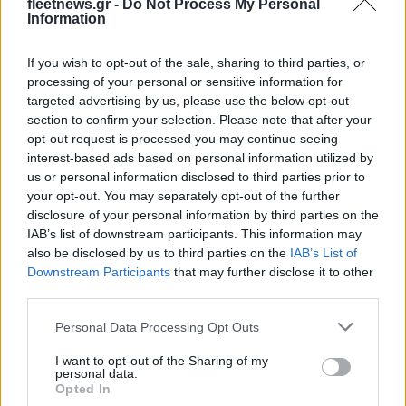
fleetnews.gr -
Do Not Process My Personal
Information
Το FIAT 500 Hybrid τώρα από 18.990 ευρώ
If you wish to opt-out of the sale, sharing to third parties, or
processing of your personal or sensitive information for
targeted advertising by us, please use the below opt-out
section to confirm your selection. Please note that after your
opt-out request is processed you may continue seeing
interest-based ads based on personal information utilized by
Μιλγουόκι Μπακς: Η ζωή
us or personal information disclosed to third parties prior to
χωρίς τον Γιάννη
Ανακοινώθηκε από την
your opt-out. You may separately opt-out of the further
Ντουμπάι ο Σενγκέλια (pics)
disclosure of your personal information by third parties on the
IAB’s list of downstream participants. This information may
also be disclosed by us to third parties on the
IAB’s List of
Downstream Participants
that may further disclose it to other
third parties.
HELLENiQ ENERGY: Κέρδη 393 εκατ. ευρώ στο α' εξάμηνο –
Please note that this website/app uses one or more Google
Personal Data Processing Opt Outs
Στα 734 εκατ. ευρώ τα EBITDA
services and may gather and store information including but
not limited to your visit or usage behaviour. You may click to
I want to opt-out of the Sharing of my
personal data.
grant or deny consent to Google and its third-party tags to
Opted In
use your data for below specified purposes in below Google