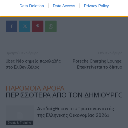
ΕΤΙΚΕΤΕΣ
BYD Dolphin Surf
Ελλάδα
Data Deletion
Data Access
Privacy Policy
Προηγούμενο άρθρο
Επόμενο άρθρο
Uber: Νέο σημείο παραλαβής
Porsche Charging Lounge:
στο Ελ.Βενιζέλος
Επεκτείνεται το δίκτυο
ΠΑΡΟΜΟΙΑ ΑΡΘΡΑ
ΠΕΡΙΣΣΟΤΕΡΑ ΑΠΟ ΤΟΝ ΔΗΜΙΟΥΡΓΟ
Αναδείχθηκαν οι «Πρωταγωνιστές
της Ελληνικής Οικονομίας 2026»
Events & Training