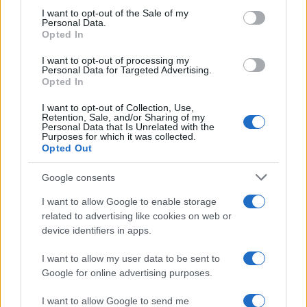
consent section.
I want to opt-out of the Sale of my
Personal Data.
Opted In
ΥΠΕΘΟΟ: Νέες επενδύσεις
I want to opt-out of processing my
1 δισ. ευρώ ως το 2028 για
Personal Data for Targeted Advertising.
την Ενέργεια
Opted In
Viohalco: Αυξημένος κατά
14% ο τζίρος στο α'
I want to opt-out of Collection, Use,
εξάμηνο, στα 4,3 δισ. ευρώ
Retention, Sale, and/or Sharing of my
– Στα 446 εκατ. ευρώ τα
Personal Data that Is Unrelated with the
EBITDA
Purposes for which it was collected.
Opted Out
Google consents
I want to allow Google to enable storage
related to advertising like cookies on web or
Η συμφωνία Arval-Athlon αναδιαμορφώνει την αγορά leasing
device identifiers in apps.
I want to allow my user data to be sent to
Google for online advertising purposes.
I want to allow Google to send me