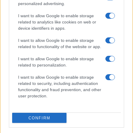
VW: Η δύσκολη εξίσωση
personalized advertising.
της αναδιάρθρωσης
18η συνεχόμενη χρονιά για
τον ΟΤΕ στη διεθνή σειρά
I want to allow Google to enable storage
δεικτών FTSE4Good
related to analytics like cookies on web or
device identifiers in apps.
I want to allow Google to enable storage
related to functionality of the website or app.
Alpha Bank: Για πρώτη φορά το Αρχαίο Θέατρο Επιδαύρου
I want to allow Google to enable storage
άνοιξε τις πύλες του σε όλους
related to personalization.
I want to allow Google to enable storage
related to security, including authentication
functionality and fraud prevention, and other
user protection.
ESG Report 2025: Πώς η ΑΒ Βασιλόπουλος μετατρέπει τη
βιωσιμότητα σε καθημερινή πράξη
CONFIRM