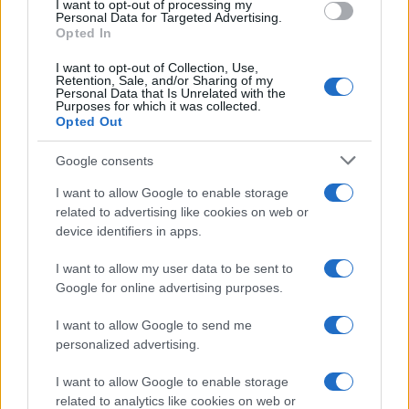
εργαλείο για βιώσιμη τουριστική ανάπτυξη
I want to opt-out of processing my
Personal Data for Targeted Advertising.
Opted In
I want to opt-out of Collection, Use,
Retention, Sale, and/or Sharing of my
Personal Data that Is Unrelated with the
Purposes for which it was collected.
Opted Out
Google consents
HELLENiQ ENERGY: Κέρδη
393 εκατ. ευρώ στο α'
ΣΤΑΣΥ: 29,4 χλμ. νέων
I want to allow Google to enable storage
εξάμηνο – Στα 734 εκατ.
σιδηροτροχιών στο Μετρό
related to advertising like cookies on web or
ευρώ τα EBITDA
της Αθήνας - Στο τελικό
device identifiers in apps.
στάδιο το μεγαλύτερο έργο
αναβάθμισης
I want to allow my user data to be sent to
Google for online advertising purposes.
I want to allow Google to send me
personalized advertising.
Η Chery επενδύει 75 εκατ. δολάρια στην KG Mobility
I want to allow Google to enable storage
related to analytics like cookies on web or