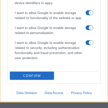
device identifiers in apps.
I want to allow Google to enable storage
Το FIAT 500 Hybrid τώρα
related to functionality of the website or app.
από 18.990 ευρώ
18η συνεχόμενη χρονιά για
τον ΟΤΕ στη διεθνή σειρά
I want to allow Google to enable storage
δεικτών FTSE4Good
related to personalization.
I want to allow Google to enable storage
related to security, including authentication
functionality and fraud prevention, and other
user protection.
Alpha Bank: Για πρώτη φορά το Αρχαίο Θέατρο Επιδαύρου
άνοιξε τις πύλες του σε όλους
CONFIRM
Data Deletion
Data Access
Privacy Policy
ESG Report 2025: Πώς η ΑΒ Βασιλόπουλος μετατρέπει τη
βιωσιμότητα σε καθημερινή πράξη