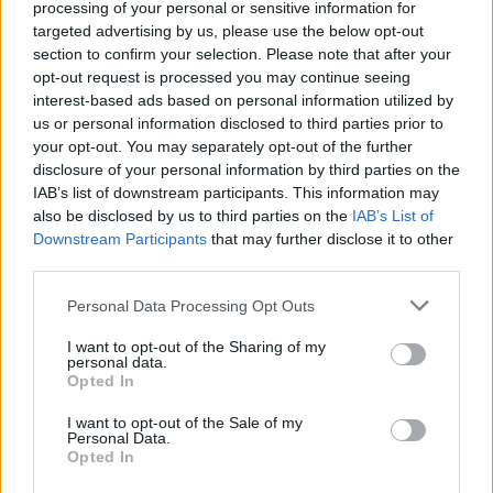
processing of your personal or sensitive information for
targeted advertising by us, please use the below opt-out
section to confirm your selection. Please note that after your
opt-out request is processed you may continue seeing
interest-based ads based on personal information utilized by
Νέο Audi A2 e-tron με στόχο την κορυφή της
us or personal information disclosed to third parties prior to
αποδοτικότητας
your opt-out. You may separately opt-out of the further
disclosure of your personal information by third parties on the
IAB’s list of downstream participants. This information may
also be disclosed by us to third parties on the
IAB’s List of
Downstream Participants
that may further disclose it to other
third parties.
Καρδίτσα: Επέστρεψε υγιής
ο Φράνσις Οκόρο
ΠΑΟΚ: Η άφιξη του Μπεν
Please note that this website/app uses one or more Google
Personal Data Processing Opt Outs
Μουρ στη Θεσσαλονίκη (vid
services and may gather and store information including but
& pics)
not limited to your visit or usage behaviour. You may click to
I want to opt-out of the Sharing of my
personal data.
grant or deny consent to Google and its third-party tags to
Opted In
use your data for below specified purposes in below Google
consent section.
I want to opt-out of the Sale of my
Personal Data.
Opted In
Ειδικό Χωροταξικό Πλαίσιο για τον Τουρισμό: Στρατηγικό