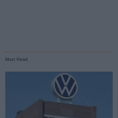
Must Read