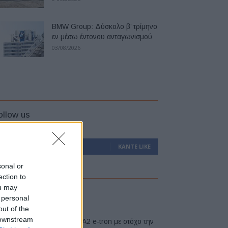
BMW Group: Δύσκολο β’ τρίμηνο
εν μέσω έντονου ανταγωνισμού
03/08/2026
ollow us
0
Υποστηρικτές
ΚΆΝΤΕ LIKE
sonal or
ection to
ou may
atest
 personal
out of the
 downstream
Νέο Audi A2 e-tron με στόχο την