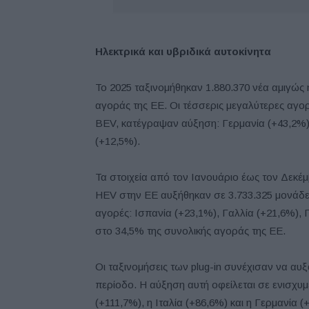
Ηλεκτρικά και υβριδικά αυτοκίνητα
Το 2025 ταξινομήθηκαν 1.880.370 νέα αμιγώς 
αγοράς της ΕΕ. Οι τέσσερις μεγαλύτερες αγο
BEV, κατέγραψαν αύξηση: Γερμανία (+43,2%),
(+12,5%).
Τα στοιχεία από τον Ιανουάριο έως τον Δεκέμβ
HEV στην ΕΕ αυξήθηκαν σε 3.733.325 μονάδες
αγορές: Ισπανία (+23,1%), Γαλλία (+21,6%), 
στο 34,5% της συνολικής αγοράς της ΕΕ.
Οι ταξινομήσεις των plug-in συνέχισαν να αυξ
περίοδο. Η αύξηση αυτή οφείλεται σε ενισχυ
(+111,7%), η Ιταλία (+86,6%) και η Γερμανί