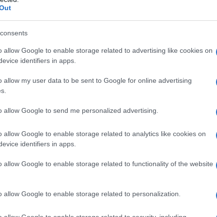
που αφήνει περιθώρια περαιτέρω ανάπτυξης ώστε να
Out
 Τα υβριδικά (
HEV
) προηγούνται ως η δημοφιλέστερη
με τα plug-in υβριδικά (
PHEV
) να εδραιώνουν τη θέση
consents
 η άνοδος της αγοράς ήταν μεγαλύτερη (+2,4%)
o allow Google to enable storage related to advertising like cookies on
Ηνωμένο Βασίλειο και τη Νορβηγία.
evice identifiers in apps.
o allow my user data to be sent to Google for online advertising
s.
to allow Google to send me personalized advertising.
o allow Google to enable storage related to analytics like cookies on
evice identifiers in apps.
o allow Google to enable storage related to functionality of the website
o allow Google to enable storage related to personalization.
o allow Google to enable storage related to security, including