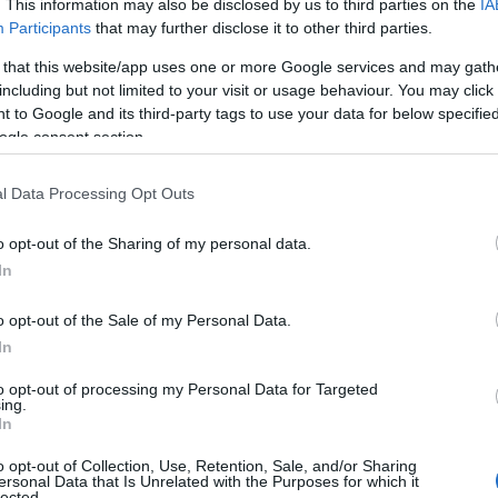
. This information may also be disclosed by us to third parties on the
IA
Participants
that may further disclose it to other third parties.
 that this website/app uses one or more Google services and may gath
including but not limited to your visit or usage behaviour. You may click 
 to Google and its third-party tags to use your data for below specifi
ogle consent section.
l Data Processing Opt Outs
o opt-out of the Sharing of my personal data.
In
o opt-out of the Sale of my Personal Data.
In
to opt-out of processing my Personal Data for Targeted
ing.
In
o opt-out of Collection, Use, Retention, Sale, and/or Sharing
οκινήτων (
BEV
) αν και ήταν εντός των προβλέψεων για
ersonal Data that Is Unrelated with the Purposes for which it
lected.