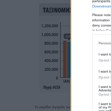
participants
Downstream 
Please note
information 
deny consent
in below Go
Persona
I want t
Opted 
I want t
Opted 
I want 
Advertis
Opted 
I want t
Το μερίδιο αγοράς των αμιγώς ηλεκτρικών αυτ
of my P
was col