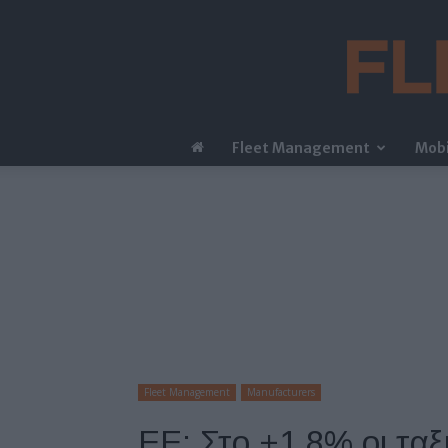
Fleet Management
Mobi
Fleet Management
Manufacturers
ΕΕ: Στο +1,8% οι ταξ