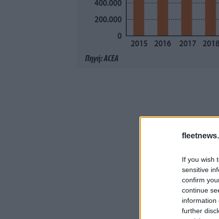
fleetnews.
If you wish 
sensitive in
confirm you
continue se
information 
further disc