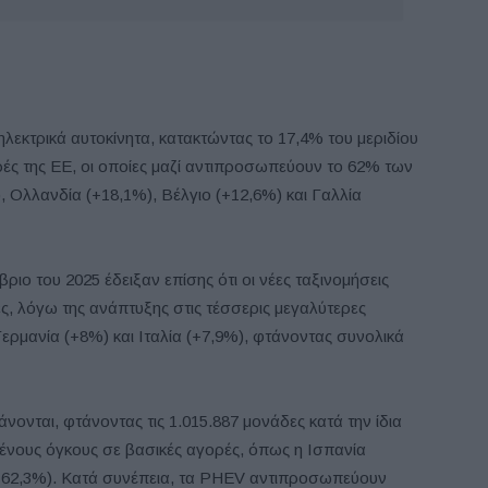
ηλεκτρικά αυτοκίνητα, κατακτώντας το 17,4% του μεριδίου
ρές της ΕΕ, οι οποίες μαζί αντιπροσωπεύουν το 62% των
 Ολλανδία (+18,1%), Βέλγιο (+12,6%) και Γαλλία
ριο του 2025 έδειξαν επίσης ότι οι νέες ταξινομήσεις
, λόγω της ανάπτυξης στις τέσσερις μεγαλύτερες
Γερμανία (+8%) και Ιταλία (+7,9%), φτάνοντας συνολικά
άνονται, φτάνοντας τις 1.015.887 μονάδες κατά την ίδια
μένους όγκους σε βασικές αγορές, όπως η Ισπανία
α (+62,3%). Κατά συνέπεια, τα PHEV αντιπροσωπεύουν