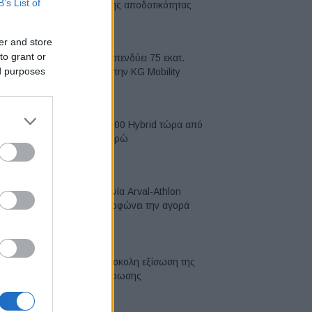
B’s List of
κορυφή της αποδοτικότητας
05/08/2026
er and store
to grant or
Η Chery επενδύει 75 εκατ.
ed purposes
δολάρια στην KG Mobility
04/08/2026
Το FIAT 500 Hybrid τώρα από
18.990 ευρώ
04/08/2026
Η συμφωνία Arval-Athlon
αναδιαμορφώνει την αγορά
leasing
03/08/2026
VW: Η δύσκολη εξίσωση της
αναδιάρθρωσης
03/08/2026