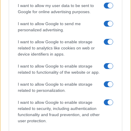
I want to allow my user data to be sent to
Google for online advertising purposes.
ESG Report 2025: Πώς η ΑΒ Βασιλόπουλος μετατρέπει τη
βιωσιμότητα σε καθημερινή πράξη
I want to allow Google to send me
personalized advertising.
I want to allow Google to enable storage
related to analytics like cookies on web or
ΕΤΙΚΕΤΕΣ
BYD
Αθήνα
Ελλάδα
ηλεκτρικά λεωφορεία
device identifiers in apps.
ΟΑΣΑ
ΟΣΥ
Υπουργείο Υποδομών και Μεταφορών
I want to allow Google to enable storage
related to functionality of the website or app.
I want to allow Google to enable storage
related to personalization.
I want to allow Google to enable storage
related to security, including authentication
Προηγούμενο άρθρο
Επόμενο άρθρο
functionality and fraud prevention, and other
Groupe Renault: νέος CEO, νέα
Νέα Škoda OCTAVIA – νέες
user protection.
οργανωτική δομή
τιμές