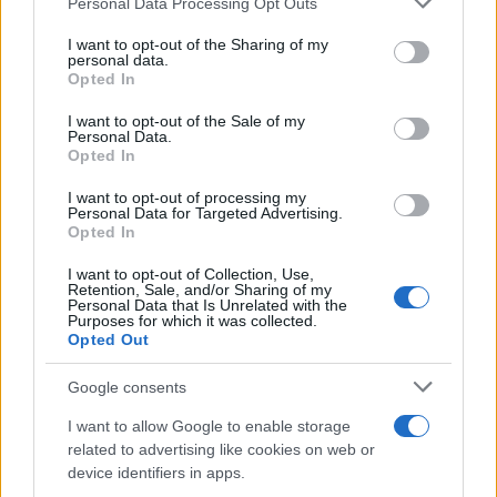
Personal Data Processing Opt Outs
services and may gather and store information including but
Η συμφωνία Arval-Athlon αναδιαμορφώνει την αγορά leasing
not limited to your visit or usage behaviour. You may click to
I want to opt-out of the Sharing of my
personal data.
grant or deny consent to Google and its third-party tags to
Opted In
use your data for below specified purposes in below Google
consent section.
I want to opt-out of the Sale of my
Personal Data.
Opted In
VW: Η δύσκολη εξίσωση
I want to opt-out of processing my
της αναδιάρθρωσης
18η συνεχόμενη χρονιά για
Personal Data for Targeted Advertising.
Opted In
τον ΟΤΕ στη διεθνή σειρά
δεικτών FTSE4Good
I want to opt-out of Collection, Use,
Retention, Sale, and/or Sharing of my
Personal Data that Is Unrelated with the
Purposes for which it was collected.
Opted Out
Google consents
Alpha Bank: Για πρώτη φορά το Αρχαίο Θέατρο Επιδαύρου
άνοιξε τις πύλες του σε όλους
I want to allow Google to enable storage
related to advertising like cookies on web or
device identifiers in apps.