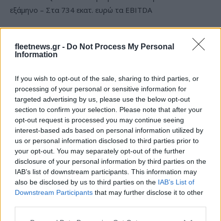
HELLENiQ ENERGY: Κέρδη 393 εκατ. ευρώ στο α' εξάμηνο –
Στα 734 εκατ. ευρώ τα EBITDA
fleetnews.gr -
Do Not Process My Personal
Information
If you wish to opt-out of the sale, sharing to third parties, or
processing of your personal or sensitive information for
targeted advertising by us, please use the below opt-out
section to confirm your selection. Please note that after your
ΥΠΕΘΟΟ: Νέες επενδύσεις
opt-out request is processed you may continue seeing
1 δισ. ευρώ ως το 2028 για
interest-based ads based on personal information utilized by
την Ενέργεια
us or personal information disclosed to third parties prior to
Viohalco: Αυξημένος κατά
your opt-out. You may separately opt-out of the further
14% ο τζίρος στο α'
εξάμηνο, στα 4,3 δισ. ευρώ
disclosure of your personal information by third parties on the
– Στα 446 εκατ. ευρώ τα
IAB’s list of downstream participants. This information may
EBITDA
also be disclosed by us to third parties on the
IAB’s List of
Downstream Participants
that may further disclose it to other
third parties.
Please note that this website/app uses one or more Google