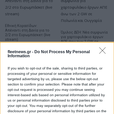
Εθνική Κορασίδων:
Απέναντι στη Δανία για το
Όμιλος ΔΕΗ: Νέα συμφωνία
2/2 στο Ευρωμπάσκετ (live
για χαρτοφυλάκιο έργων
stream)
ΑΠΕ άνω των 2 GW σε
Πολωνία και Ουγγαρία
fleetnews.gr -
Do Not Process My Personal
Information
If you wish to opt-out of the sale, sharing to third parties, or
processing of your personal or sensitive information for
Fourlis: Συμφωνία για την πώληση συμμετοχής στο Sofia
targeted advertising by us, please use the below opt-out
South Ring Mall έναντι 49,35 εκατ. ευρώ
section to confirm your selection. Please note that after your
opt-out request is processed you may continue seeing
interest-based ads based on personal information utilized by
us or personal information disclosed to third parties prior to
your opt-out. You may separately opt-out of the further
disclosure of your personal information by third parties on the