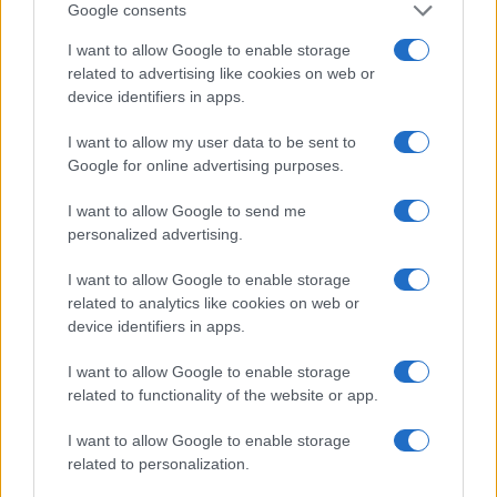
Google consents
I want to allow Google to enable storage
Η Toyota φέρνει νέα γενιά
Σε κινεζική… πολιορκία η
μπαταριών για τα υβριδικά
ευρωπαϊκή
related to advertising like cookies on web or
της
αυτοκινητοβιομηχανία
device identifiers in apps.
I want to allow my user data to be sent to
Google for online advertising purposes.
I want to allow Google to send me
Νέο Audi A2 e-tron με στόχο την κορυφή της
personalized advertising.
αποδοτικότητας
I want to allow Google to enable storage
related to analytics like cookies on web or
device identifiers in apps.
I want to allow Google to enable storage
related to functionality of the website or app.
I want to allow Google to enable storage
Εθνική Νεανίδων: Με τη
WNBA Draft: Μετά τον
related to personalization.
Βουλγαρία για τις θέσεις 5-
Καντέρ θέλει να δηλώσει
8 του Ευρωμπάσκετ (live
συμμετοχή και ο Ρόις