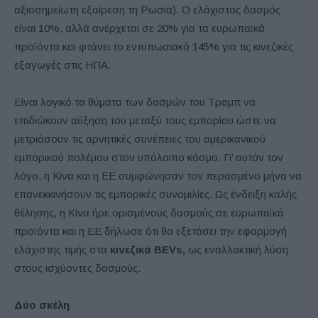
αξιοσημείωτη εξαίρεση τη Ρωσία). Ο ελάχιστος δασμός
είναι 10%, αλλά ανέρχεται σε 20% για τα ευρωπαϊκά
προϊόντα και φτάνει το εντυπωσιακό 145% για τις κινεζικές
εξαγωγές στις ΗΠΑ.
Είναι λογικό τα θύματα των δασμών του Τραμπ να
επιδιώκουν αύξηση του μεταξύ τους εμπορίου ώστε να
μετριάσουν τις αρνητικές συνέπειες του αμερικανικού
εμπορικού πολέμου στον υπόλοιπο κόσμο. Γι’ αυτόν τον
λόγο, η Κίνα και η ΕΕ συμφώνησαν τον περασμένο μήνα να
επανεκκινήσουν τις εμπορικές συνομιλίες. Ως ένδειξη καλής
θέλησης, η Κίνα ήρε ορισμένους δασμούς σε ευρωπαϊκά
προϊόντα και η ΕΕ δήλωσε ότι θα εξετάσει την εφαρμογή
ελάχιστης τιμής στα
κινεζικά BEVs,
ως εναλλακτική λύση
στους ισχύοντες δασμούς.
Δύο σκέλη