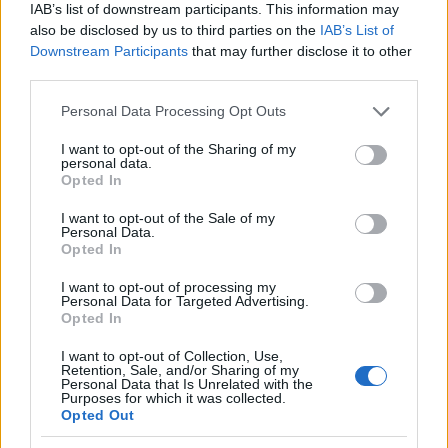
IAB’s list of downstream participants. This information may
also be disclosed by us to third parties on the
IAB’s List of
Downstream Participants
that may further disclose it to other
Χρηματιστήριο Αθηνών:
third parties.
Εβδομαδιαία άνοδος 1,76%,
ΣΚΑΪ: Ολοκληρώθηκε η
κέρδη 23,31% από τις αρχές
θητεία του Γρηγόρη
Please note that this website/app uses one or more Google
του έτους
Personal Data Processing Opt Outs
Δημητριάδη - Ο Γιάννης
services and may gather and store information including but
Αλαφούζος επιστρέφει στη
not limited to your visit or usage behaviour. You may click to
I want to opt-out of the Sharing of my
θέση του CEO
personal data.
grant or deny consent to Google and its third-party tags to
Opted In
use your data for below specified purposes in below Google
consent section.
I want to opt-out of the Sale of my
Personal Data.
Opted In
I want to opt-out of processing my
Personal Data for Targeted Advertising.
Media: Με ενίσχυση 8 εκατ. ευρώ σε 451 επιχειρήσεις
Opted In
ξεκίνησε το πρόγραμμα στήριξης- Κάλυψη εισφορών
ΕΔΟΕΑΠ
I want to opt-out of Collection, Use,
Retention, Sale, and/or Sharing of my
Personal Data that Is Unrelated with the
Purposes for which it was collected.
Opted Out