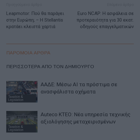
Προηγούμενο άρθρο
Επόμενο άρθρο
Leapmotor: Πού θα παράγει
Euro NCAP: Η ασφάλεια σε
στην Ευρώπη; – Η Stellantis
προτεραιότητα για 30 εκατ.
κρατάει κλειστά χαρτιά
οδηγούς επαγγελματικών
ΠΑΡΟΜΟΙΑ ΑΡΘΡΑ
ΠΕΡΙΣΣΟΤΕΡΑ ΑΠΟ ΤΟΝ ΔΗΜΙΟΥΡΓΟ
ΑΑΔΕ: Μέσω ΑΙ τα πρόστιμα σε
ανασφάλιστα οχήματα
Taxation &
Legislation
Auteco KTEO: Νέα υπηρεσία τεχνικής
αξιολόγησης μεταχειρισμένων
Taxation &
Legislation