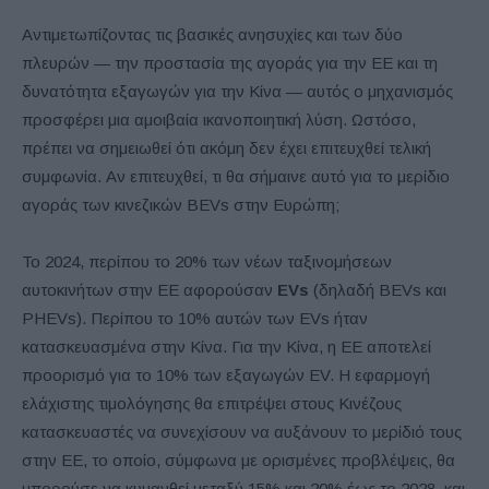
Αντιμετωπίζοντας τις βασικές ανησυχίες και των δύο
πλευρών — την προστασία της αγοράς για την ΕΕ και τη
δυνατότητα εξαγωγών για την Κίνα — αυτός ο μηχανισμός
προσφέρει μια αμοιβαία ικανοποιητική λύση. Ωστόσο,
πρέπει να σημειωθεί ότι ακόμη δεν έχει επιτευχθεί τελική
συμφωνία. Αν επιτευχθεί, τι θα σήμαινε αυτό για το μερίδιο
αγοράς των κινεζικών BEVs στην Ευρώπη;
Το 2024, περίπου το 20% των νέων ταξινομήσεων
αυτοκινήτων στην ΕΕ αφορούσαν
EVs
(δηλαδή BEVs και
PHEVs). Περίπου το 10% αυτών των EVs ήταν
κατασκευασμένα στην Κίνα. Για την Κίνα, η ΕΕ αποτελεί
προορισμό για το 10% των εξαγωγών EV. Η εφαρμογή
ελάχιστης τιμολόγησης θα επιτρέψει στους Κινέζους
κατασκευαστές να συνεχίσουν να αυξάνουν το μερίδιό τους
στην ΕΕ, το οποίο, σύμφωνα με ορισμένες προβλέψεις, θα
μπορούσε να κυμανθεί μεταξύ 15% και 20% έως το 2028, και