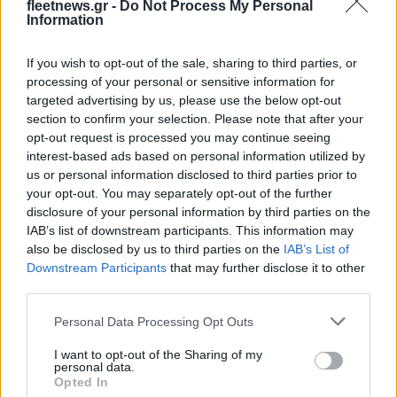
fleetnews.gr -
Do Not Process My Personal
Information
Η Toyota φέρνει νέα γενιά
Σε κινεζική… πολιορκία η
μπαταριών για τα υβριδικά
ευρωπαϊκή
If you wish to opt-out of the sale, sharing to third parties, or
της
αυτοκινητοβιομηχανία
processing of your personal or sensitive information for
targeted advertising by us, please use the below opt-out
section to confirm your selection. Please note that after your
opt-out request is processed you may continue seeing
interest-based ads based on personal information utilized by
us or personal information disclosed to third parties prior to
Νέο Audi A2 e-tron με στόχο την κορυφή της
your opt-out. You may separately opt-out of the further
αποδοτικότητας
disclosure of your personal information by third parties on the
IAB’s list of downstream participants. This information may
also be disclosed by us to third parties on the
IAB’s List of
Downstream Participants
that may further disclose it to other
third parties.
Please note that this website/app uses one or more Google
Personal Data Processing Opt Outs
services and may gather and store information including but
not limited to your visit or usage behaviour. You may click to
I want to opt-out of the Sharing of my
Εθνική Νεανίδων: Με τη
WNBA Draft: Μετά τον
personal data.
grant or deny consent to Google and its third-party tags to
Βουλγαρία για τις θέσεις 5-
Καντέρ θέλει να δηλώσει
Opted In
8 του Ευρωμπάσκετ (live
συμμετοχή και ο Ρόις
use your data for below specified purposes in below Google