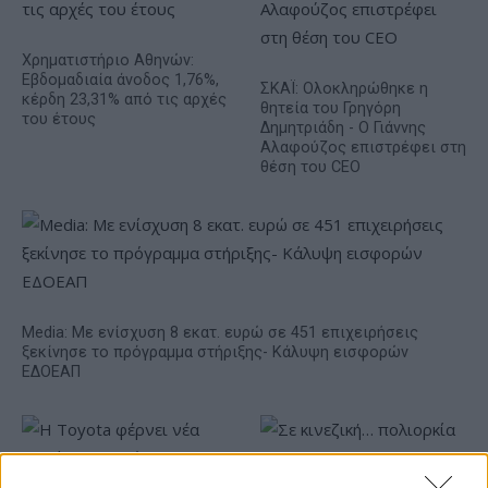
Χρηματιστήριο Αθηνών:
Εβδομαδιαία άνοδος 1,76%,
ΣΚΑΪ: Ολοκληρώθηκε η
κέρδη 23,31% από τις αρχές
θητεία του Γρηγόρη
του έτους
Δημητριάδη - Ο Γιάννης
Αλαφούζος επιστρέφει στη
θέση του CEO
Media: Με ενίσχυση 8 εκατ. ευρώ σε 451 επιχειρήσεις
ξεκίνησε το πρόγραμμα στήριξης- Κάλυψη εισφορών
ΕΔΟΕΑΠ