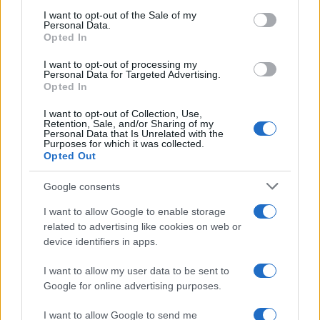
stream)
Γουάιτ!
consent section.
I want to opt-out of the Sale of my
Personal Data.
Opted In
I want to opt-out of processing my
Personal Data for Targeted Advertising.
Opted In
Ελληνική Αναπτυξιακή Τράπεζα: Με «προίκα» 2 δισ. ευρώ
ανοίγει δρόμο για δάνεια έως 5 δισ. σε μικρομεσαίες
I want to opt-out of Collection, Use,
Retention, Sale, and/or Sharing of my
Personal Data that Is Unrelated with the
Purposes for which it was collected.
Opted Out
Google consents
I want to allow Google to enable storage
related to advertising like cookies on web or
device identifiers in apps.
Β.Σ. Καρούλιας: Τζίρος 98,7
Deloitte Ελλάδος:
εκατ. ευρώ και αύξηση
Χρηματοοικονομικός
I want to allow my user data to be sent to
κερδών 57% - Τα νέα
σύμβουλος της ΔΕΗ για την
Google for online advertising purposes.
στοιχήματα σε low & non
είσοδο στην πολωνική
alcohol
αγορά ενέργειας
I want to allow Google to send me