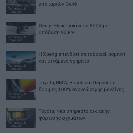
μπαταριών Gen6
Technology &
Innovation
Geely: Ηλεκτροκίνηση 800V με
απόδοση 93,8%
Technology &
Innovation
Η Xpeng επενδύει σε robotaxi, ρομπότ
και ιπτάμενα οχήματα
Technology &
Innovation
Toyota, BMW, Bosch και Repsol σε
δοκιμές 100% ανανεώσιμης βενζίνης
Technology &
Innovation
Toyota: Νέα υπηρεσία οικιακής
φόρτισης οχημάτων
Technology &
Innovation