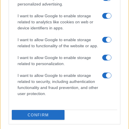
personalized advertising.
I want to allow Google to enable storage
related to analytics like cookies on web or
Η Chery επενδύει 75 εκατ. δολάρια στην KG Mobility
device identifiers in apps.
I want to allow Google to enable storage
related to functionality of the website or app.
I want to allow Google to enable storage
Το FIAT 500 Hybrid τώρα
related to personalization.
από 18.990 ευρώ
I want to allow Google to enable storage
related to security, including authentication
Ατρόμητος και Novibet
συνεχίζουν μαζί: Ανανέωση
functionality and fraud prevention, and other
της συνεργασίας τους μέχρι
user protection.
το 2028
CONFIRM