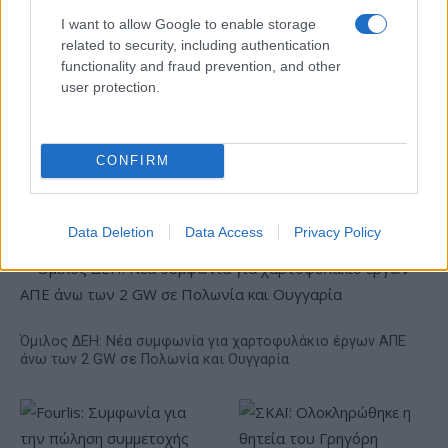
I want to allow Google to enable storage
related to security, including authentication
functionality and fraud prevention, and other
user protection.
Live στις 16:00, ο αγώνας
της Εθνικής Νεανίδων
Στα 15 δισ. ευρώ ο στόχος
απέναντι στην Ισλανδία
για νέα δάνεια το 2026 - Η
CONFIRM
«ακτινογραφία» της
κερδοφορίας των
τραπεζών το α΄ εξάμηνο
Data Deletion
Data Access
Privacy Policy
Όμιλος ΔΕΗ: Νέα συμφωνία για χαρτοφυλάκιο έργων ΑΠΕ
άνω των 2 GW σε Πολωνία και Ουγγαρία