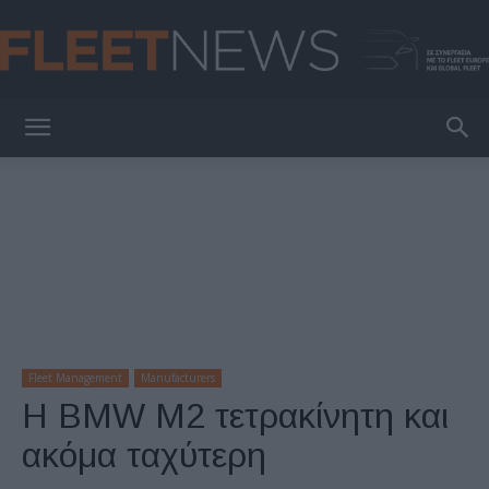
FleetNews
Fleet Management
Manufacturers
Η ΒΜW M2 τετρακίνητη και
ακόμα ταχύτερη