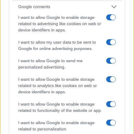
ανανεωμένο αυτοκίνητο αξιοποιεί την απόδοση του
Google consents
εξακύλινδρου εν σειρά κινητήρα του με ακόμη μεγαλύτερη
I want to allow Google to enable storage
ισορροπία και σιγουριά, ενώ προσθέτει μέγιστο έλεγχο,
related to advertising like cookies on web or
σταθερότητα και επιτάχυνση σε κάθε συνθήκη στο δυναμικό
device identifiers in apps.
του ρεπερτόριο. Όπως και τα υπόλοιπα μοντέλα της σειράς,
η BMW M2 με M xDrive παραμένει οδηγοκεντρική, αλλά
I want to allow my user data to be sent to
Google for online advertising purposes.
ανεβάζει τις επιδόσεις της σε νέο επίπεδο και
επαναπροσδιορίζει τα σπορ χαρακτηριστικά των compact
I want to allow Google to send me
μοντέλων M».
personalized advertising.
I want to allow Google to enable storage
related to analytics like cookies on web or
device identifiers in apps.
I want to allow Google to enable storage
related to functionality of the website or app.
Εθνική Παίδων: Ξέσπασε 86-63 στη Γεωργία, αλλά
αποχώρησε τραυματίας ο Σπανός
I want to allow Google to enable storage
related to personalization.