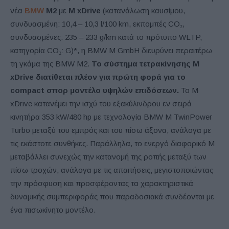
νέα
BMW
M2
με
M xDrive
(κατανάλωση καυσίμου,
συνδυασμένη: 10,4 – 10,3 l/100 km, εκπομπές CO₂,
συνδυασμένες: 235 – 233 g/km κατά το πρότυπο WLTP,
κατηγορία CO₂: G)*, η BMW M GmbH διευρύνει περαιτέρω
τη γκάμα της BMW M2.
Το σύστημα τετρακίνησης M
xDrive διατίθεται πλέον για πρώτη φορά για το
compact σπορ μοντέλο υψηλών επιδόσεων.
Το M
xDrive κατανέμει την ισχύ του εξακύλινδρου εν σειρά
κινητήρα 353 kW/480 hp με τεχνολογία BMW M TwinPower
Turbo μεταξύ του εμπρός και του πίσω άξονα, ανάλογα με
τις εκάστοτε συνθήκες. Παράλληλα, το ενεργό διαφορικό M
μεταβάλλει συνεχώς την κατανομή της ροπής μεταξύ των
πίσω τροχών, ανάλογα με τις απαιτήσεις, μεγιστοποιώντας
την πρόσφυση και προσφέροντας τα χαρακτηριστικά
δυναμικής συμπεριφοράς που παραδοσιακά συνδέονται με
ένα πισωκίνητο μοντέλο.