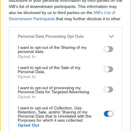
disclosure of your personal information by third parties on the
10,2 – 9,7 l/100 km, εκπομπές CO₂, συνδυασμένες: 230 – 221
IAB’s list of downstream participants. This information may
g/km κατά το πρότυπο WLTP, κατηγορία CO₂: G)* ήταν το
also be disclosed by us to third parties on the
IAB’s List of
Downstream Participants
that may further disclose it to other
μοντέλο της BMW M GmbH με τις υψηλότερες πωλήσεις το
third parties.
2025. Η νέα BMW M2 με M xDrive – όπως και τα υπόλοιπα
μοντέλα M2 – θα κατασκευάζεται στο εργοστάσιο του BMW
Please note that this website/app uses one or more Google
Personal Data Processing Opt Outs
services and may gather and store information including but
Group στο San Luis Potosí στο Μεξικό. Η παραγωγή θα
not limited to your visit or usage behaviour. You may click to
I want to opt-out of the Sharing of my
ξεκινήσει τον Αύγουστο του 2026. Οι σημαντικότερες αγορές
personal data.
grant or deny consent to Google and its third-party tags to
Opted In
για την BMW M2 με M xDrive είναι οι ΗΠΑ, η Γερμανία και η
use your data for below specified purposes in below Google
Κίνα.
consent section.
I want to opt-out of the Sale of my
Personal Data.
Opted In
Ο
Alexander Karajlovic, Αντιπρόεδρος Ανάπτυξης της
I want to opt-out of processing my
BMW M GmbH,
δήλώσε:
«Η νέα BMW M2 με M xDrive
Personal Data for Targeted Advertising.
ανοίγει το επόμενο κεφάλαιο στην ιστορία ενός εμβληματικού
Opted In
μοντέλου. Εξερευνά νέα όρια, συνδυάζοντας για πρώτη
I want to opt-out of Collection, Use,
φορά τον δυναμικό, αδιαπραγμάτευτο χαρακτήρα της
Retention, Sale, and/or Sharing of my
Personal Data that Is Unrelated with the
compact BMW M2 υψηλών επιδόσεων με την ανώτερη
Purposes for which it was collected.
Opted Out
πρόσφυση και ακρίβεια του M xDrive. Το εκ βάθρων