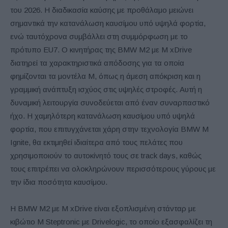
του 2026. Η διαδικασία καύσης με προθάλαμο μειώνει
σημαντικά την κατανάλωση καυσίμου υπό υψηλά φορτία,
ενώ ταυτόχρονα συμβάλλει στη συμμόρφωση με το
πρότυπο EU7. Ο κινητήρας της BMW M2 με M xDrive
διατηρεί τα χαρακτηριστικά απόδοσης για τα οποία
φημίζονται τα μοντέλα M, όπως η άμεση απόκριση και η
γραμμική ανάπτυξη ισχύος στις υψηλές στροφές. Αυτή η
δυναμική λειτουργία συνοδεύεται από έναν συναρπαστικό
ήχο. Η χαμηλότερη κατανάλωση καυσίμου υπό υψηλά
φορτία, που επιτυγχάνεται χάρη στην τεχνολογία BMW M
Ignite, θα εκτιμηθεί ιδιαίτερα από τους πελάτες που
χρησιμοποιούν το αυτοκίνητό τους σε track days, καθώς
τους επιτρέπει να ολοκληρώνουν περισσότερους γύρους με
την ίδια ποσότητα καυσίμου.
Η BMW M2 με M xDrive είναι εξοπλισμένη στάνταρ με
κιβώτιο M Steptronic με Drivelogic, το οποίο εξασφαλίζει τη