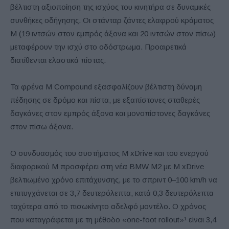
βέλτιστη αξιοποίηση της ισχύος του κινητήρα σε δυναμικές
συνθήκες οδήγησης. Οι στάνταρ ζάντες ελαφρού κράματος
M (19 ιντσών στον εμπρός άξονα και 20 ιντσών στον πίσω)
μεταφέρουν την ισχύ στο οδόστρωμα. Προαιρετικά
διατίθενται ελαστικά πίστας.
Τα φρένα M Compound εξασφαλίζουν βέλτιστη δύναμη
πέδησης σε δρόμο και πίστα, με εξαπίστονες σταθερές
δαγκάνες στον εμπρός άξονα και μονοπίστονες δαγκάνες
στον πίσω άξονα.
Ο συνδυασμός του συστήματος M xDrive και του ενεργού
διαφορικού M προσφέρει στη νέα BMW M2 με M xDrive
βελτιωμένο χρόνο επιτάχυνσης, με το σπριντ 0–100 km/h να
επιτυγχάνεται σε 3,7 δευτερόλεπτα, κατά 0,3 δευτερόλεπτα
ταχύτερα από το πισωκίνητο αδελφό μοντέλο. Ο χρόνος
που καταγράφεται με τη μέθοδο «one-foot rollout»¹ είναι 3,4