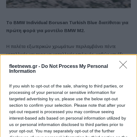
Το BMW Individual Borusan Turkish Blue διατίθεται για
πρώτη φορά για
μοντέλο
BMW M2.
Η παλέτα εξωτερικών χρωμάτων περιλαμβάνει πέντε
μεταλλικές και τρεις μη μεταλλικές επιλογές, καθώς και έξι
από τη σειρά BMW Individual. Για πρώτη φορά, το BMW
fleetnews.gr -
Do Not Process My Personal
Individual Borusan Turkish Blue θα διατίθεται για μία BMW
Information
M2, τονίζοντας με ιδιαίτερα εντυπωσιακό τρόπο τον
If you wish to opt-out of the sale, sharing to third parties, or
εκφραστικό σχεδιασμό του αμαξώματος της BMW M2 με M
processing of your personal or sensitive information for
xDrive.
targeted advertising by us, please use the below opt-out
section to confirm your selection. Please note that after your
BMW M2:
ένα επιτυχημένο μοντέλο που
opt-out request is processed you may continue seeing
κατασκευάζεται στο Μεξικό.
interest-based ads based on personal information utilized by
us or personal information disclosed to third parties prior to
your opt-out. You may separately opt-out of the further
Η BMW M2 Coupé (κατανάλωση καυσίμου, συνδυασμένη: