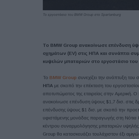
Το εργοστάσιο του BMW Group στο Spartanburg
Το BMW Group ανακοίνωσε επένδυση ύψου
οχημάτων (EV) στις ΗΠΑ και συνάπτει συ
κυψελών μπαταριών στο εργοστάσιο του 
Το
BMW Group
συνεχίζει την ανάπτυξη του σχ
ΗΠΑ
με σκοπό την επέκταση του εργοστασίου
αποτυπώματος της εταιρείας στην Αμερική. 
ανακοίνωσε επένδυση ύψους $1,7 δισ. στις 
επένδυσης ύψους $1 δισ. με σκοπό την προε
υφιστάμενης μονάδας παραγωγής στη Νότια Κα
κέντρου συναρμολόγησης μπαταριών υψηλής τ
Group θα κατασκευάζει τουλάχιστον έξι αμιγώ