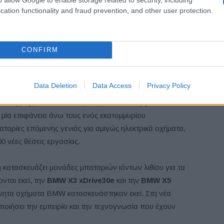
cation functionality and fraud prevention, and other user protection.
οκειμένου να καλυφθούν οι απαιτήσεις για κυψέλες
υτά κατασκευάζονται από συνεργάτες και το καθένα θα
ιγαβατώρες (GWh).
CONFIRM
ωγική ικανότητα στη Ν. Καρολίνα
Data Deletion
Data Access
Privacy Policy
0 εκατ. θα χρησιμοποιηθούν για την κατασκευή ενός νέου
άσης της στο Woodruff, SC, κοντά στο εργοστάσιο του
ι μία επιφάνεια άνω τους ενός εκατομμυρίου
ταρίες επόμενης γενιάς για αμιγώς ηλεκτρικά οχήματα,
0 νέες θέσεις εργασίας.
ή κατασκευάζει μονάδες μπαταριών ιόντων λιθίου για τα
νται εκεί, την
BMW X3 xDrive30e
και την
BMW X5
κίνητα οχήματα BMW κατασκευάστηκαν εκεί. Στη νέα
οιήσει την εμπειρία και την τεχνογνωσία που έχουν