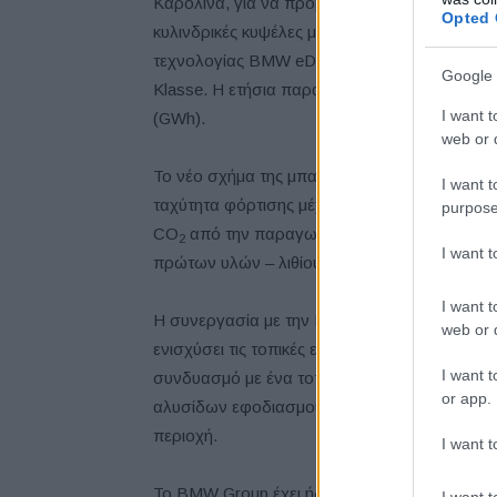
Καρολίνα, για να προμηθεύει το εργοστάσιο τ
Opted 
κυλινδρικές κυψέλες μπαταριών ιόντων λιθίου 
τεχνολογίας BMW eDrive, και θα χρησιμοποιο
Google 
Klasse. Η ετήσια παραγωγική ικανότητα του 
I want t
(GWh).
web or d
Το νέο σχήμα της μπαταρίας θα αυξήσει την 
I want t
ταχύτητα φόρτισης μέχρι 30% και θα αυξήσει τ
purpose
CO
από την παραγωγή κυψελών θα μειωθούν
2
I want 
πρώτων υλών – λιθίου, κοβαλτίου και νικελίο
I want t
Η συνεργασία με την Envision AESC αποτελε
web or d
ενισχύσει τις τοπικές εφοδιαστικές αλυσίδες
I want t
συνδυασμό με ένα τοπικό εργοστάσιο κυψελώ
or app.
αλυσίδων εφοδιασμού, νέων δικτύων για επιμ
περιοχή.
I want t
Το BMW Group έχει ήδη ανακοινώσει ότι τέ
I want t