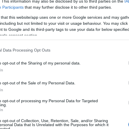
. This information may also be disclosed by us to third parties on the
IA
Participants
that may further disclose it to other third parties.
g αποτελεί ακρογωνιαίο λίθο για την παγκόσμια επιτυχία
 that this website/app uses one or more Google services and may gath
ν μοντέλων BMW X που είναι τόσο δημοφιλή σε όλο τον
including but not limited to your visit or usage behaviour. You may click 
τικός μοχλός για τη στρατηγική εξηλεκτρισμού μας, και θα
 to Google and its third-party tags to use your data for below specifi
τρικά μοντέλα BMW X εδώ μέχρι το 2030. Αυτό σημαίνει:
ogle consent section.
ρικών Οχημάτων Μπαταρίας», δήλωσε ο κ. Zipse.
ή του BMW Group ‘local for local’: Οι πρόσφατα
l Data Processing Opt Outs
που σχεδιάστηκαν ειδικά για την επόμενη γενιά
οέρχονται από εδώ τη Ν. Καρολίνα – όπου συντελείται ο
o opt-out of the Sharing of my personal data.
In
o opt-out of the Sale of my Personal Data.
Envision
AESC
στην Ν. Καρολίνα θα προμηθεύει με
In
g
to opt-out of processing my Personal Data for Targeted
ing.
MW Group σκοπεύει να αγοράζει κυψέλες μπαταριών για τα
In
τους. Η εταιρεία βρήκε στο πρόσωπο της Envision
o opt-out of Collection, Use, Retention, Sale, and/or Sharing
 μία νέα μονάδα παραγωγής κυψελών μπαταριών στη Ν.
ersonal Data that Is Unrelated with the Purposes for which it
lected.