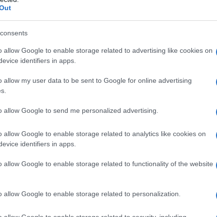
ου Spartanburg. Η Envision θα κατασκευάζει σύγχρονες,
Out
που σχεδιάστηκαν ειδικά για την έκτη γενιά της
ύνται στην επόμενη γενιά ηλεκτρικών οχημάτων της Neue
consents
εργοστασίου κυψελών θα φτάνει τις 30 γιγαβατώρες
o allow Google to enable storage related to advertising like cookies on
evice identifiers in apps.
ενεργειακή πυκνότητα πάνω από 20%, θα βελτιώσει την
o allow my user data to be sent to Google for online advertising
ην αυτονομία έως 30%. Την ίδια στιγμή, οι εκπομπές,
s.
 μέχρι 60% μέσω μερικής χρήσης δευτερογενών
to allow Google to send me personalized advertising.
υ – καθώς και ανανεώσιμης ενέργειας για παραγωγή.
o allow Google to enable storage related to analytics like cookies on
ί σημαντικό βήμα στο σχέδιο του BMW Group να
evice identifiers in apps.
 του. Η επέκταση της παραγωγής ηλεκτρικών οχημάτων σε
o allow Google to enable storage related to functionality of the website
ν μπαταριών θα οδηγήσει στη δημιουργία νέων
έρους προμηθευτές και νέες θέσεις εργασίας σε όλη την
o allow Google to enable storage related to personalization.
σσερα ακόμα εργοστάσια κυψελών μπαταριών θα
o allow Google to enable storage related to security, including