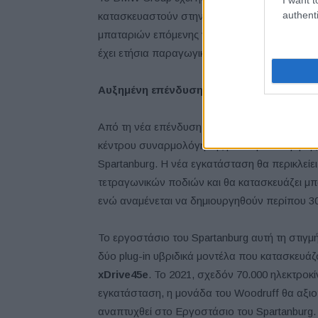
authenti
κατασκευαστούν στην Ευρώπη και την Κίνα πρ
μπαταριών επόμενης γενιάς. Τα εργοστάσια α
έχει ετήσια παραγωγική ικανότητα μέχρι 20 γ
Αυξημένη επένδυση και εκτεταμένη παραγ
Από τη νέα επένδυση ύψους $1,7 δισ., τα $70
κέντρου συναρμολόγησης μπαταριών υψηλής τ
Spartanburg. Η νέα εγκατάσταση θα περικλείε
τετραγωνικών ποδιών και θα κατασκευάζει μπα
ενώ αναμένεται να δημιουργηθούν περίπου 30
Το εργοστάσιο του Spartanburg αυτή τη στιγμ
δύο plug-in υβριδικά μοντέλα που κατασκευάζο
xDrive45e
. Το 2021, σχεδόν 70.000 ηλεκτρο
εγκατάσταση, η μονάδα του Woodruff θα αξιοπ
αναπτυχθεί στο Εργοστάσιο του Spartanburg.