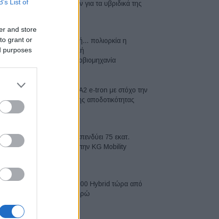
B’s List of
μπαταριών για τα υβριδικά της
07/08/2026
er and store
to grant or
Σε κινεζική… πολιορκία η
ed purposes
ευρωπαϊκή
αυτοκινητοβιομηχανία
06/08/2026
Νέο Audi A2 e-tron με στόχο την
κορυφή της αποδοτικότητας
05/08/2026
Η Chery επενδύει 75 εκατ.
δολάρια στην KG Mobility
04/08/2026
Το FIAT 500 Hybrid τώρα από
18.990 ευρώ
04/08/2026