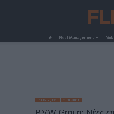
Fleet Management
Mobi
Fleet Management
Manufacturers
BMW Group: Νέες επ