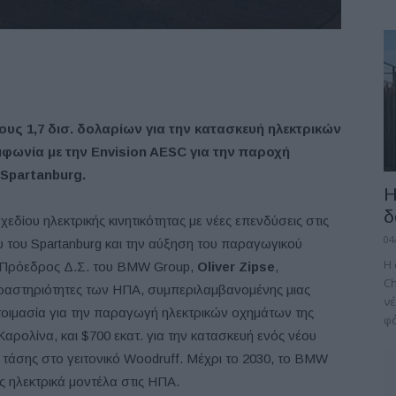
ς 1,7 δισ. δολαρίων για την κατασκευή ηλεκτρικών
μφωνία με την Envision AESC για την παροχή
Spartanburg.
Η
δ
εδίου ηλεκτρικής κινητικότητας με νέες επενδύσεις στις
04
 του Spartanburg και την αύξηση του παραγωγικού
H 
O Πρόεδρος Δ.Σ. του BMW Group,
Oliver Zipse
,
Ch
δραστηριότητες των ΗΠΑ, συμπεριλαμβανομένης μιας
νέ
τοιμασία για την παραγωγή ηλεκτρικών οχημάτων της
φό
ρολίνα, και $700 εκατ. για την κατασκευή ενός νέου
άσης στο γειτονικό Woodruff. Μέχρι το 2030, το BMW
ς ηλεκτρικά μοντέλα στις ΗΠΑ.