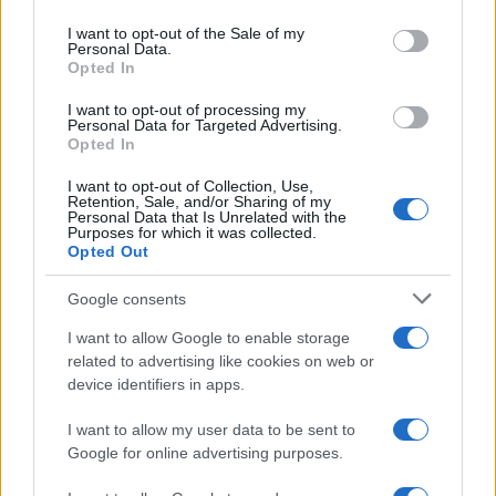
use your data for below specified purposes in below Google
consent section.
I want to opt-out of the Sale of my
Personal Data.
Opted In
I want to opt-out of processing my
Coca-Cola HBC: Άνοδος
Cenergy Holdings: Άνοδος
Personal Data for Targeted Advertising.
11,4% στα καθαρά κέρδη
45% στα καθαρά κέρδη του
Opted In
του α΄ εξαμήνου – Στα 524,4
α΄ εξαμήνου, στα 138 εκατ.
εκατ. ευρώ
ευρώ
I want to opt-out of Collection, Use,
Retention, Sale, and/or Sharing of my
Personal Data that Is Unrelated with the
Purposes for which it was collected.
Opted Out
Google consents
Η συμφωνία Arval-Athlon αναδιαμορφώνει την αγορά leasing
I want to allow Google to enable storage
related to advertising like cookies on web or
device identifiers in apps.
I want to allow my user data to be sent to
Google for online advertising purposes.
VW: Η δύσκολη εξίσωση
της αναδιάρθρωσης