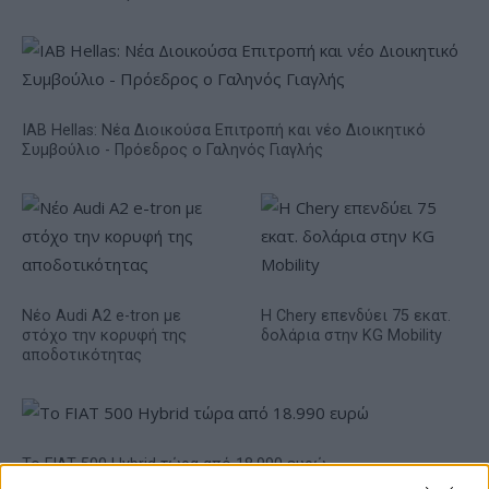
IAB Hellas: Νέα Διοικούσα Επιτροπή και νέο Διοικητικό
Συμβούλιο - Πρόεδρος ο Γαληνός Γιαγλής
Νέο Audi A2 e-tron με
Η Chery επενδύει 75 εκατ.
στόχο την κορυφή της
δολάρια στην KG Mobility
αποδοτικότητας
Το FIAT 500 Hybrid τώρα από 18.990 ευρώ