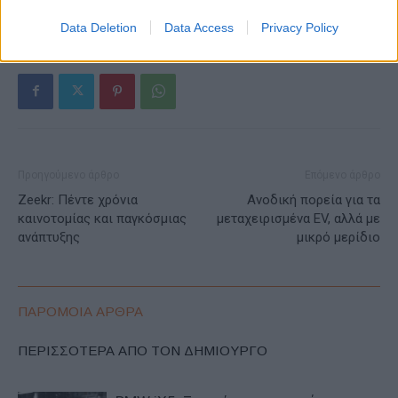
ΕΤΙΚΕΤΕΣ
BMW Group
Mistral AI:
Τεχνητή Νοημοσύνη
Data Deletion
Data Access
Privacy Policy
Προηγούμενο άρθρο
Επόμενο άρθρο
Zeekr: Πέντε χρόνια
Aνοδική πορεία για τα
καινοτομίας και παγκόσμιας
μεταχειρισμένα EV, αλλά με
ανάπτυξης
μικρό μερίδιο
ΠΑΡΟΜΟΙΑ ΑΡΘΡΑ
ΠΕΡΙΣΣΟΤΕΡΑ ΑΠΟ ΤΟΝ ΔΗΜΙΟΥΡΓΟ