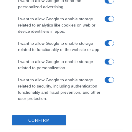
I want to allow Google to send me
Alpha Bank: Για πρώτη φορά
personalized advertising.
το Αρχαίο Θέατρο
Επιδαύρου άνοιξε τις πύλες
I want to allow Google to enable storage
του σε όλους
related to analytics like cookies on web or
device identifiers in apps.
I want to allow Google to enable storage
related to functionality of the website or app.
ESG Report 2025: Πώς η ΑΒ Βασιλόπουλος μετατρέπει τη
I want to allow Google to enable storage
βιωσιμότητα σε καθημερινή πράξη
related to personalization.
I want to allow Google to enable storage
related to security, including authentication
functionality and fraud prevention, and other
user protection.
Stoiximan: «Πού ήσουν;» στις μεγάλες στιγμές του
Ολυμπιακού
CONFIRM