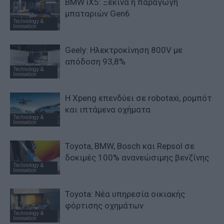
BMW iX5: Ξεκινά η παραγωγή
μπαταριών Gen6
Technology &
Innovation
Geely: Ηλεκτροκίνηση 800V με
απόδοση 93,8%
Technology &
Innovation
Η Xpeng επενδύει σε robotaxi, ρομπότ
και ιπτάμενα οχήματα
Technology &
Innovation
Toyota, BMW, Bosch και Repsol σε
δοκιμές 100% ανανεώσιμης βενζίνης
Technology &
Innovation
Toyota: Νέα υπηρεσία οικιακής
φόρτισης οχημάτων
Technology &
Innovation