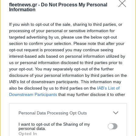
fleetnews.gr -
Do Not Process My Personal
Information
If you wish to opt-out of the sale, sharing to third parties, or
processing of your personal or sensitive information for
targeted advertising by us, please use the below opt-out
Ντουράντ: "Ο Γιάννης θα
section to confirm your selection. Please note that after your
μπορούσε να 'ναι ο
opt-out request is processed you may continue seeing
κορυφαίος όλων"! (vid)
Οι διακοπές των Γάλλων
interest-based ads based on personal information utilized by
του Παναθηναϊκού με
us or personal information disclosed to third parties prior to
τέσσερις συμπατριώτες
your opt-out. You may separately opt-out of the further
τους στη Μύκονο (pic)
disclosure of your personal information by third parties on the
IAB’s list of downstream participants. This information may
also be disclosed by us to third parties on the
IAB’s List of
Downstream Participants
that may further disclose it to other
third parties.
Είσοδος της γαλλικής Meridiam στην ηλεκτρική διασύνδεση
Please note that this website/app uses one or more Google
Personal Data Processing Opt Outs
Ελλάδας – Κύπρου
services and may gather and store information including but
not limited to your visit or usage behaviour. You may click to
I want to opt-out of the Sharing of my
personal data.
grant or deny consent to Google and its third-party tags to
Opted In