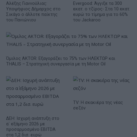
Αλέξης Γιαννούλιας:
Evergood: Άγγιξε τα 300
Υποψήφιος Δήμαρχος στο
εκατ. ο τζίρος- Στα 10 εκατ.
Σικάγο ο άλλοτε παίκτης
ευρώ το τίμημα για το 60%
του Πανιώνιου
του Jackaroo
Όμιλος AKTOR: Εξαγοράζει το 75% των ΗΛΕΚΤΩΡ και
THALIS – Στρατηγική συνεργασία με τη Motor Oil
TV: Η σκακιέρα της νέας
σεζόν
ΔΕΗ: Ισχυρή ανάπτυξη στο
α΄ εξάμηνο 2026 με
προσαρμοσμένο EBITDA
στα 1,2 δισ. ευρώ