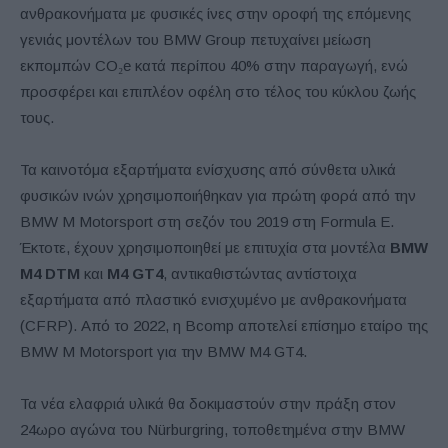
ανθρακονήματα με φυσικές ίνες στην οροφή της επόμενης
γενιάς μοντέλων του BMW Group πετυχαίνει μείωση
εκπομπών CO₂e κατά περίπου 40% στην παραγωγή, ενώ
προσφέρει και επιπλέον οφέλη στο τέλος του κύκλου ζωής
τους.
Τα καινοτόμα εξαρτήματα ενίσχυσης από σύνθετα υλικά
φυσικών ινών χρησιμοποιήθηκαν για πρώτη φορά από την
BMW M Motorsport στη σεζόν του 2019 στη Formula E.
Έκτοτε, έχουν χρησιμοποιηθεί με επιτυχία στα μοντέλα
BMW
M4 DTM
και
M4 GT4
, αντικαθιστώντας αντίστοιχα
εξαρτήματα από πλαστικό ενισχυμένο με ανθρακονήματα
(CFRP). Από το 2022, η Bcomp αποτελεί επίσημο εταίρο της
BMW M Motorsport για την BMW M4 GT4.
Τα νέα ελαφριά υλικά θα δοκιμαστούν στην πράξη στον
24ωρο αγώνα του Nürburgring, τοποθετημένα στην BMW