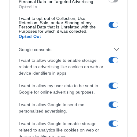
Personal Data for Targeted Advertising.
Opted In
I want to opt-out of Collection, Use,
Retention, Sale, and/or Sharing of my
Personal Data that Is Unrelated with the
Purposes for which it was collected.
Opted Out
Google consents
Β.Σ. Καρούλιας: Τζίρος 98,7
Deloitte Ελλάδος:
εκατ. ευρώ και αύξηση
Χρηματοοικονομικός
I want to allow Google to enable storage
κερδών 57% - Τα νέα
σύμβουλος της ΔΕΗ για την
related to advertising like cookies on web or
στοιχήματα σε low & non
είσοδο στην πολωνική
alcohol
αγορά ενέργειας
device identifiers in apps.
I want to allow my user data to be sent to
Google for online advertising purposes.
Η Chery επενδύει 75 εκατ. δολάρια στην KG Mobility
I want to allow Google to send me
personalized advertising.
I want to allow Google to enable storage
related to analytics like cookies on web or
device identifiers in apps.