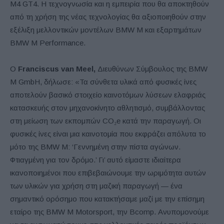
M4 GT4. Η τεχνογνωσία και η εμπειρία που θα αποκτηθούν
από τη χρήση της νέας τεχνολογίας θα αξιοποιηθούν στην
εξέλιξη μελλοντικών μοντέλων BMW M και εξαρτημάτων
BMW M Performance.
Ο
Franciscus van Meel,
Διευθύνων Σύμβουλος της BMW
M GmbH, δήλωσε: «Τα σύνθετα υλικά από φυσικές ίνες
αποτελούν βασικό στοιχείο καινοτόμων λύσεων ελαφριάς
κατασκευής στον μηχανοκίνητο αθλητισμό, συμβάλλοντας
στη μείωση των εκπομπών CO₂e κατά την παραγωγή. Οι
φυσικές ίνες είναι μια καινοτομία που εκφράζει απόλυτα το
μότο της BMW M: ‘Γεννημένη στην πίστα αγώνων.
Φτιαγμένη για τον δρόμο.’ Γι’ αυτό είμαστε ιδιαίτερα
ικανοποιημένοι που επιβεβαιώνουμε την ωριμότητα αυτών
των υλικών για χρήση στη μαζική παραγωγή — ένα
σημαντικό ορόσημο που κατακτήσαμε μαζί με την επίσημη
εταίρο της BMW M Motorsport, την Bcomp. Ανυπομονούμε