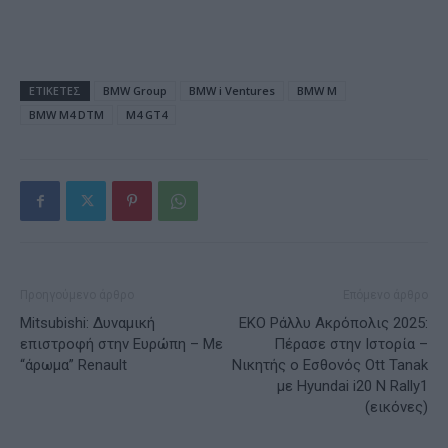
ΕΤΙΚΕΤΕΣ
BMW Group
BMW i Ventures
BMW M
BMW M4 DTM
M4 GT4
Προηγούμενο άρθρο
Επόμενο άρθρο
Mitsubishi: Δυναμική
ΕΚΟ Ράλλυ Ακρόπολις 2025:
επιστροφή στην Ευρώπη – Με
Πέρασε στην Ιστορία –
“άρωμα” Renault
Νικητής ο Εσθονός Ott Tanak
με Hyundai i20 N Rally1
(εικόνες)