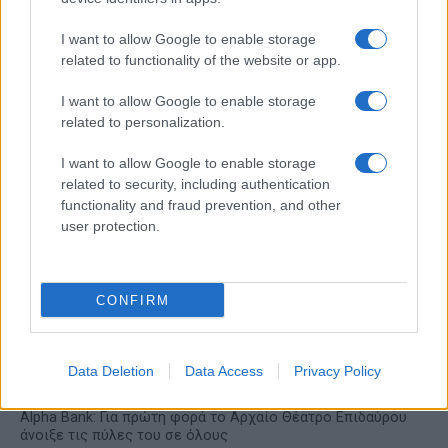
Το FIAT 500 Hybrid τώρα
από 18.990 ευρώ
I want to allow Google to enable storage
related to functionality of the website or app.
Ατρόμητος και Novibet
I want to allow Google to enable storage
συνεχίζουν μαζί: Ανανέωση
related to personalization.
της συνεργασίας τους μέχρι
το 2028
I want to allow Google to enable storage
related to security, including authentication
functionality and fraud prevention, and other
user protection.
18η συνεχόμενη χρονιά για τον ΟΤΕ στη διεθνή σειρά
δεικτών FTSE4Good
CONFIRM
Data Deletion
Data Access
Privacy Policy
Alpha Bank: Για πρώτη φορά το Αρχαίο Θέατρο Επιδαύρου
άνοιξε τις πύλες του σε όλους