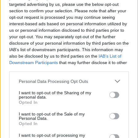
targeted advertising by us, please use the below opt-out
Νέο Audi A2 e-tron με στόχο την κορυφή της
section to confirm your selection. Please note that after your
αποδοτικότητας
opt-out request is processed you may continue seeing
interest-based ads based on personal information utilized by
us or personal information disclosed to third parties prior to
your opt-out. You may separately opt-out of the further
disclosure of your personal information by third parties on the
IAB’s list of downstream participants. This information may
Ο Γιάννης Αγραβάνης στον
also be disclosed by us to third parties on the
IAB’s List of
Βίκο Ιωαννίνων
Downstream Participants
that may further disclose it to other
third parties.
Εθνική Παίδων: Απώλεσε
προβάδισμα 13 πόντων και
Please note that this website/app uses one or more Google
Personal Data Processing Opt Outs
έχασε 84-89 από το Ισραήλ
services and may gather and store information including but
not limited to your visit or usage behaviour. You may click to
I want to opt-out of the Sharing of my
personal data.
grant or deny consent to Google and its third-party tags to
Opted In
use your data for below specified purposes in below Google
consent section.
I want to opt-out of the Sale of my
Personal Data.
Ελληνική Αναπτυξιακή Τράπεζα: Με «προίκα» 2 δισ. ευρώ
Opted In
ανοίγει δρόμο για δάνεια έως 5 δισ. σε μικρομεσαίες
I want to opt-out of processing my