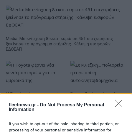
Media: Με ενίσχυση 8 εκατ. ευρώ σε 451 επιχειρήσεις
ξεκίνησε το πρόγραμμα στήριξης- Κάλυψη εισφορών
ΕΔΟΕΑΠ
Η Toyota φέρνει νέα γενιά
Σε κινεζική… πολιορκία η
μπαταριών για τα υβριδικά
ευρωπαϊκή
της
αυτοκινητοβιομηχανία
fleetnews.gr -
Do Not Process My Personal
Information
If you wish to opt-out of the sale, sharing to third parties, or
processing of your personal or sensitive information for