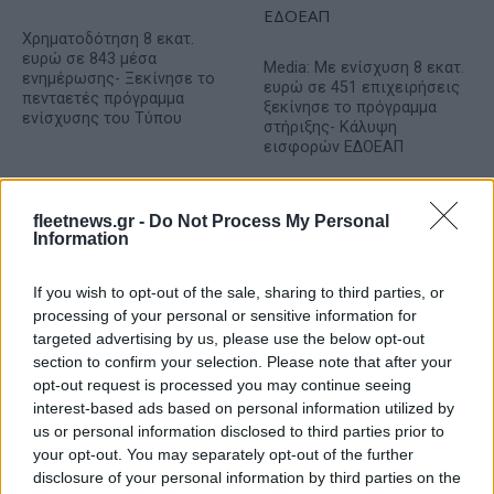
Χρηματοδότηση 8 εκατ.
ευρώ σε 843 μέσα
Media: Με ενίσχυση 8 εκατ.
ενημέρωσης- Ξεκίνησε το
ευρώ σε 451 επιχειρήσεις
πενταετές πρόγραμμα
ξεκίνησε το πρόγραμμα
ενίσχυσης του Τύπου
στήριξης- Κάλυψη
εισφορών ΕΔΟΕΑΠ
fleetnews.gr -
Do Not Process My Personal
Information
IAB Hellas: Νέα Διοικούσα Επιτροπή και νέο Διοικητικό
If you wish to opt-out of the sale, sharing to third parties, or
Συμβούλιο - Πρόεδρος ο Γαληνός Γιαγλής
processing of your personal or sensitive information for
targeted advertising by us, please use the below opt-out
section to confirm your selection. Please note that after your
opt-out request is processed you may continue seeing
interest-based ads based on personal information utilized by
us or personal information disclosed to third parties prior to
your opt-out. You may separately opt-out of the further
Νέο Audi A2 e-tron με
Η Chery επενδύει 75 εκατ.
disclosure of your personal information by third parties on the
στόχο την κορυφή της
δολάρια στην KG Mobility