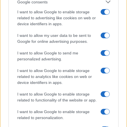
Google consents
I want to allow Google to enable storage
related to advertising like cookies on web or
HELLENiQ ENERGY: Κέρδη 393 εκατ. ευρώ στο α' εξάμηνο –
device identifiers in apps.
Στα 734 εκατ. ευρώ τα EBITDA
I want to allow my user data to be sent to
Google for online advertising purposes.
I want to allow Google to send me
personalized advertising.
ΥΠΕΘΟΟ: Νέες επενδύσεις
I want to allow Google to enable storage
1 δισ. ευρώ ως το 2028 για
related to analytics like cookies on web or
την Ενέργεια
device identifiers in apps.
Viohalco: Αυξημένος κατά
14% ο τζίρος στο α'
εξάμηνο, στα 4,3 δισ. ευρώ
I want to allow Google to enable storage
– Στα 446 εκατ. ευρώ τα
related to functionality of the website or app.
EBITDA
I want to allow Google to enable storage
related to personalization.