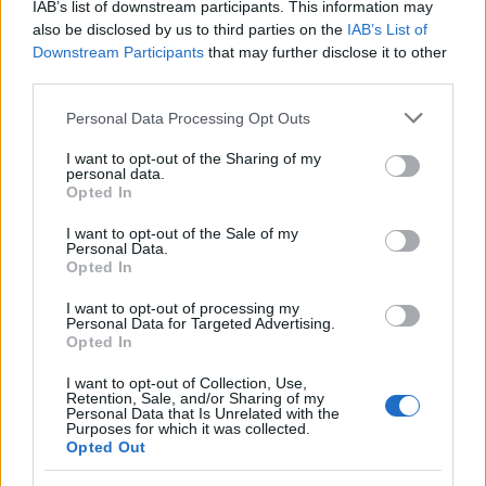
IAB’s list of downstream participants. This information may
αποδοτικότητας
also be disclosed by us to third parties on the
IAB’s List of
Downstream Participants
that may further disclose it to other
third parties.
Please note that this website/app uses one or more Google
Personal Data Processing Opt Outs
Το FIAT 500 Hybrid τώρα από 18.990 ευρώ
services and may gather and store information including but
not limited to your visit or usage behaviour. You may click to
I want to opt-out of the Sharing of my
personal data.
grant or deny consent to Google and its third-party tags to
Opted In
use your data for below specified purposes in below Google
consent section.
I want to opt-out of the Sale of my
Personal Data.
Opted In
I want to opt-out of processing my
Νόλεϊ: «Ανυπομονώ να
Personal Data for Targeted Advertising.
ζήσω την εκπληκτική
Opted In
Πάρκερ: «Όνειρό μου να
ενέργεια των οπαδών της
κατακτήσω το ΝΒΑ Europe
ΑΕΚ»
I want to opt-out of Collection, Use,
με τη Βιλερμπάν» - Η
Retention, Sale, and/or Sharing of my
διευκρινιστική ανάρτηση
Personal Data that Is Unrelated with the
που έκανε
Purposes for which it was collected.
Opted Out