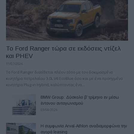
Το Ford Ranger τώρα σε εκδόσεις ντίζελ
και PHEV
31/07/2026
Το Ford Ranger διατίθεται πλέον τόσο με τον δοκιμασμένο
κινητήρα πετρελαίου 3.0L V6 EcoBlue όσο και με ένα προηγμένο
κινητήρα Plug-in Hybrid, καλύπτοντας ένα...
BMW Group: Δύσκολο β’ τρίμηνο εν μέσω
έντονου ανταγωνισμού
03/08/2026
Η συμφωνία Arval-Athlon αναδιαμορφώνει την
αγορά leasing