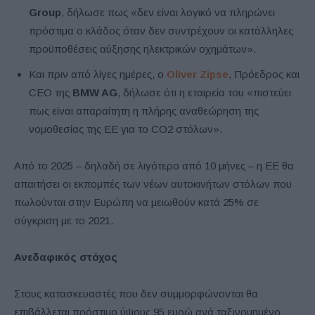
Group
, δήλωσε πως «δεν είναι λογικό να πληρώνει
πρόστιμα ο κλάδος όταν δεν συντρέχουν οι κατάλληλες
προϋποθέσεις αύξησης ηλεκτρικών οχημάτων».
Και πριν από λίγες ημέρες, ο
Oliver Zipse
, Πρόεδρος και
CEO της
BMW AG
, δήλωσε ότι η εταιρεία του «πιστεύει
πως είναι απαραίτητη η πλήρης αναθεώρηση της
νομοθεσίας της ΕΕ για το CO2 στόλων».
Από το 2025 – δηλαδή σε λιγότερο από 10 μήνες – η ΕΕ θα
απαιτήσει οι εκπομπές των νέων αυτοκινήτων στόλων που
πωλούνται στην Ευρώπη να μειωθούν κατά 25% σε
σύγκριση με το 2021.
Ανεδαφικός στόχος
Στους κατασκευαστές που δεν συμμορφώνονται θα
επιβάλλεται πρόστιμο ύψους 95 ευρώ ανά ταξινομημένο