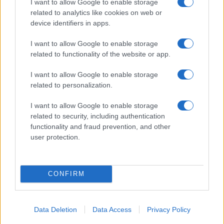
I want to allow Google to enable storage
related to analytics like cookies on web or
device identifiers in apps.
Το FIAT 500 Hybrid τώρα
από 18.990 ευρώ
I want to allow Google to enable storage
related to functionality of the website or app.
Ατρόμητος και Novibet
I want to allow Google to enable storage
συνεχίζουν μαζί: Ανανέωση
related to personalization.
της συνεργασίας τους μέχρι
το 2028
I want to allow Google to enable storage
related to security, including authentication
functionality and fraud prevention, and other
user protection.
18η συνεχόμενη χρονιά για τον ΟΤΕ στη διεθνή σειρά
δεικτών FTSE4Good
CONFIRM
Data Deletion
Data Access
Privacy Policy