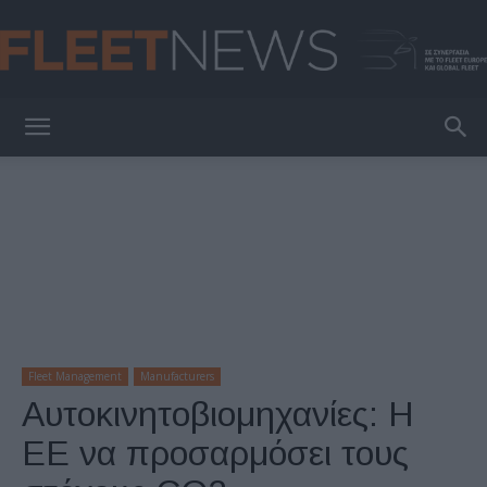
FleetNews
Fleet Management
Manufacturers
Aυτοκινητοβιομηχανίες: H
ΕΕ να προσαρμόσει τους