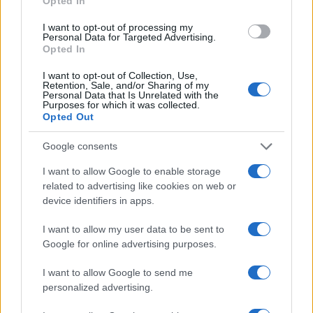
Opted In
ΕΛΣΤΑΤ: Στο 3,4% υποχώρησε ο πληθωρισμός τον Ιούλιο
I want to opt-out of processing my
Personal Data for Targeted Advertising.
Opted In
I want to opt-out of Collection, Use,
Retention, Sale, and/or Sharing of my
Personal Data that Is Unrelated with the
Purposes for which it was collected.
Opted Out
Metlen: Ρεκόρ EBITDA στο
α' εξάμηνο, στα 550 εκατ.
Χρηματοδότηση 8 εκατ.
Google consents
ευρώ – Καθαρά κέρδη 313
ευρώ σε 843 μέσα
εκατ. ευρώ
ενημέρωσης- Ξεκίνησε το
I want to allow Google to enable storage
πενταετές πρόγραμμα
related to advertising like cookies on web or
ενίσχυσης του Τύπου
device identifiers in apps.
I want to allow my user data to be sent to
Google for online advertising purposes.
Η Chery επενδύει 75 εκατ. δολάρια στην KG Mobility
I want to allow Google to send me
personalized advertising.