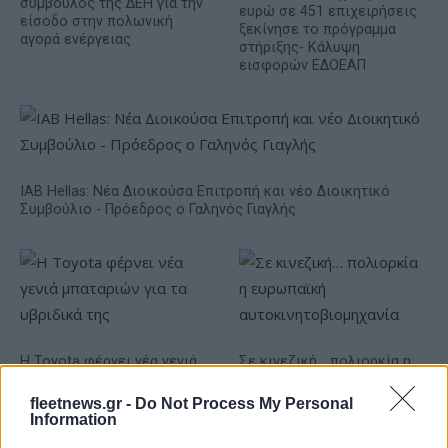
σύμβουλος της ΔΕΗ για την
ευρώ σε 451 επιχειρήσεις
είσοδο στην πολωνική
ξεκίνησε το πρόγραμμα
αγορά ενέργειας
στήριξης- Κάλυψη
εισφορών ΕΔΟΕΑΠ
IAB Hellas: Νέα Διοικούσα Επιτροπή και νέο Διοικητικό
Συμβούλιο - Πρόεδρος ο Γαληνός Γιαγλής
Η Toyota φέρνει νέα γενιά
Σε κινεζική… πολιορκία η
μπαταριών για τα υβριδικά
ευρωπαϊκή
της
αυτοκινητοβιομηχανία
fleetnews.gr -
Do Not Process My Personal
Information