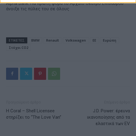
Alpha Bank: Για πρώτη φορά το Αρχαίο Θέατρο Επιδαύρου
άνοιξε τις πύλες του σε όλους
ΕΤΙΚΕΤΕΣ
BMW
Renault
Volkswagen
ΕΕ
Ευρώπη
Στόχοι CO2
Προηγούμενο άρθρο
Επόμενο άρθρο
Η Coral – Shell Licensee
J.D. Power: έρευνα
στηρίζει το “The Love Van”
ικανοποίησης από τα
ελαστικά των EV