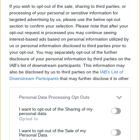
If you wish to opt-out of the sale, sharing to third parties, or
processing of your personal or sensitive information for
targeted advertising by us, please use the below opt-out
Νέο Audi A2 e-tron με στόχο την κορυφή της
section to confirm your selection. Please note that after your
αποδοτικότητας
opt-out request is processed you may continue seeing
interest-based ads based on personal information utilized by
us or personal information disclosed to third parties prior to
your opt-out. You may separately opt-out of the further
disclosure of your personal information by third parties on the
IAB’s list of downstream participants. This information may
also be disclosed by us to third parties on the
IAB’s List of
Γιαννακόπουλος: «Όταν σου
Downstream Participants
that may further disclose it to other
ρίχνουν μια πέτρα, τους
Ευρωπαϊκό Κορασίδων:
third parties.
καταστρέφεις» (vid)
Άνετη νίκη της Ελλάδας
Please note that this website/app uses one or more Google
στην πρεμιέρα, 78-36 την
Personal Data Processing Opt Outs
Ιρλανδία
services and may gather and store information including but
not limited to your visit or usage behaviour. You may click to
I want to opt-out of the Sharing of my
personal data.
grant or deny consent to Google and its third-party tags to
Opted In
use your data for below specified purposes in below Google
consent section.
I want to opt-out of the Sale of my
Personal Data.